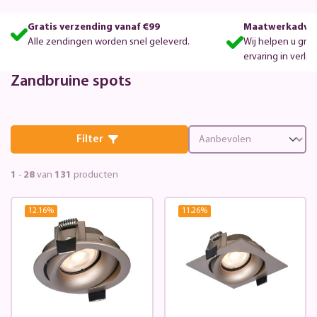
Gratis verzending vanaf €99
Maatwerkadvie
Alle zendingen worden snel geleverd.
Wij helpen u gra
ervaring in verlic
Zandbruine spots
Filter
1
-
28
van
131
producten
12.16
%
11.26
%