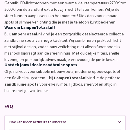
Gebruik LED-lichtbronnen met een warme kleurtemperatuur (2700K tot
3000K) om de zandtint extra tot zijn recht te laten komen. Wil je de
sfeer kunnen aanpassen aan het moment? Kies dan voor dimbare
spots of slimme verlichting die je met je telefoon kunt bedienen.
Waarom LampenTotaal.nl?
Bij
LampenTotaal.nl
vind je een zorgvuldig geselecteerde collectie
zandbruine spots van hoge kwaliteit. Wij combineren praktisch licht
met stijlvol design, zodat jouw verlichting niet alleen functioneel is
maar ook bijdraagt aan de sfeer in huis. Met duidelijke filters, snelle
levering en persoonlijk advies maak je eenvoudig de juiste keuze.
Ontdek jouw ideale zandbruine spots
Of je nu kiest voor subtiele inbouwspots, moderne opbouwspots of
een flexibel railsysteem – bij
LampenTotaal.nl
vind je de perfecte
zandbruine spots
voor elke ruimte. Tijdloos, sfeervol en altijd in
balans met jouw interieur.
FAQ
Hoe kan ik een artikel retourneren?