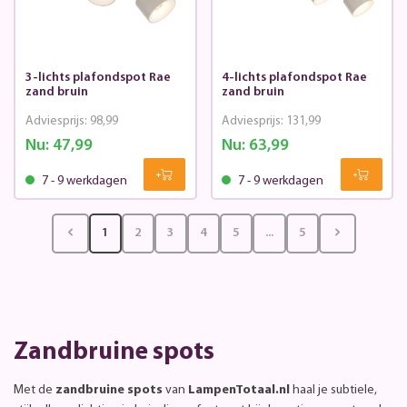
3-lichts plafondspot Rae
4-lichts plafondspot Rae
zand bruin
zand bruin
Adviesprijs:
98,99
Adviesprijs:
131,99
Nu:
47,99
Nu:
63,99
7 - 9 werkdagen
7 - 9 werkdagen
1
2
3
4
5
...
5
Zandbruine spots
Met de
zandbruine spots
van
LampenTotaal.nl
haal je subtiele,