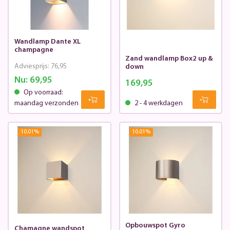
Wandlamp Dante XL
champagne
Zand wandlamp Box2 up &
Adviesprijs:
76,95
down
Nu:
69,95
169,95
Op voorraad:
maandag verzonden
2 - 4 werkdagen
10.01
%
10.01
%
Opbouwspot Gyro
Chamagne wandspot