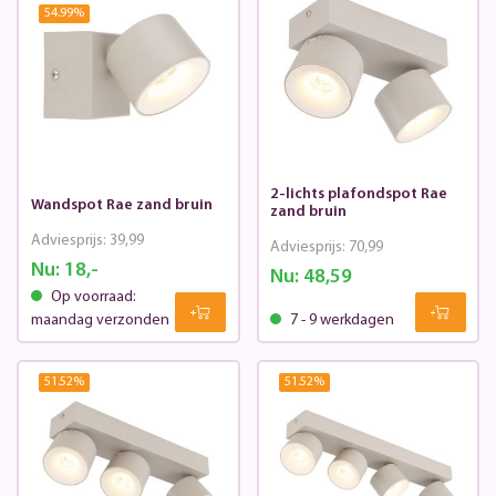
54.99
%
2-lichts plafondspot Rae
Wandspot Rae zand bruin
zand bruin
Adviesprijs:
39,99
Adviesprijs:
70,99
Nu:
18,-
Nu:
48,59
Op voorraad:
maandag verzonden
7 - 9 werkdagen
51.52
%
51.52
%