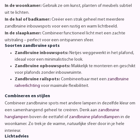
In de woonkamer:
Gebruik ze om kunst, planten of meubels subtiel
uit te lichten.
In de hal of badkamer:
Creëer een strak geheel met meerdere
zandbruine inbouwspots voor een rustig en warm lichtbeeld.
In de slaapkamer:
Combineer functioneel licht met een zachte
uitstraling – perfect voor een ontspannen sfeer.
Soorten zandbruine spots
Zandbruine inbouwspots:
Netjes weggewerkt in het plafond,
ideaal voor een minimalistische look.
Zandbruine opbouwspots:
Makkelijk te monteren en geschikt
voor plafonds zonder inbouwruimte.
Zandbruine railspots:
Combineerbaar met een
zandbruine
railverlichting
voor maximale flexibiliteit.
Combineren en stijlen
Combineer zandbruine spots met andere lampen in dezelfde kleur om
een samenhangend geheel te creëren. Denk aan
zandbruine
hanglampen
boven de eettafel of
zandbruine plafondlampen
in de
woonkamer. Zo trek je de warme, natuurlijke sfeer door in je hele
interieur.
Lichtadvies