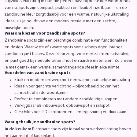
stijlvolle verlichting in huis die perfect past bij de rustige woontrends
van nu. Spots zijn compact, praktisch en flexibel inzetbaar — en de
zandbruine kleur zorgt daarbij voor een warme, natuurlijke uitstraling.
Ideaal als je houdt van een modern interieur met een zachte,
huiselijke touch.
Waarom kiezen voor zandbruine spots?
Zandbruine spots zijn een prachtige combinatie van functionaliteit
en design. Waar witte of zwarte spots soms scherp ogen, brengt
zandbruin juist balans. Deze kleur zorgt voor een zachtere uitstraling
en past goed bij neutrale tinten, hout en aardse materialen. Zo creëer
je met gemak een warme, samenhangende sfeer in elke ruimte.
Voordelen van zandbruine spots
Strak en modern ontwerp met een warme, natuurlijke uitstraling
Ideaal voor gerichte verlichting – bijvoorbeeld boven het
aanrecht of in de woonkamer
Perfect te combineren met andere zandkleurige lampen
Verkrijgbaar als inbouwspot, opbouwspot en railspot
Geschikt voor LED-lichtbronnen – energiezuinig en duurzaam
Waar gebruik je zandbruine spots?
In de keuken:
Richtbare spots zijn ideaal voor werkverlichting boven
het aanrecht of kookeiland.