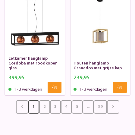
Eetkamer hanglamp
Cordoba met roodkoper
Houten hanglamp
glas
Granados met grijze kap
399,95
239,95
1 - 3 werkdagen
1 - 3 werkdagen
1
2
3
4
5
...
39