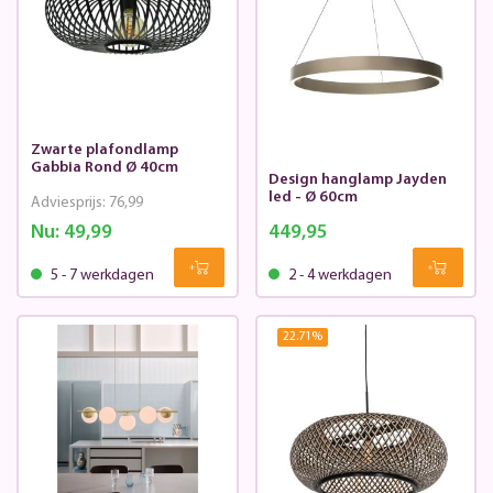
Zwarte plafondlamp
Gabbia Rond Ø 40cm
Design hanglamp Jayden
led - Ø 60cm
Adviesprijs:
76,99
Nu:
49,99
449,95
5 - 7 werkdagen
2 - 4 werkdagen
22.71
%