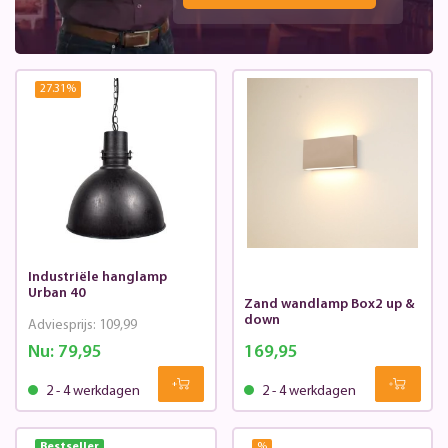
27.31
%
Industriële hanglamp
Urban 40
Zand wandlamp Box2 up &
down
Adviesprijs:
109,99
Nu:
79,95
169,95
2 - 4 werkdagen
2 - 4 werkdagen
Bestseller
%