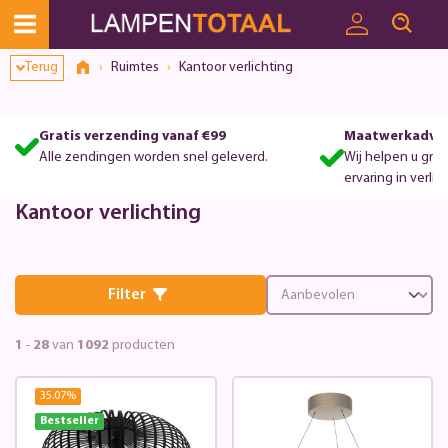
Terug
Ruimtes
Kantoor verlichting
Gratis verzending vanaf €99
Maatwerkadvie
Alle zendingen worden snel geleverd.
Wij helpen u gra
ervaring in verlic
Kantoor verlichting
Filter
1
-
28
van
1092
producten
35.07
%
Bestseller