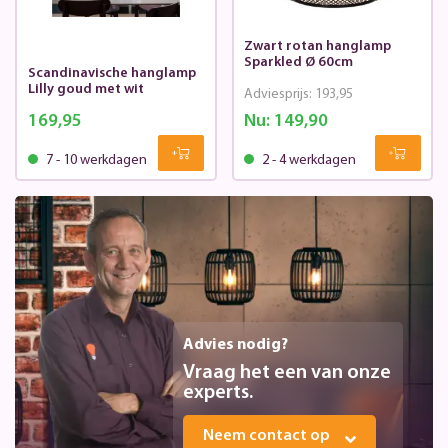
Zwart rotan hanglamp
Sparkled Ø 60cm
Scandinavische hanglamp
Lilly goud met wit
Adviesprijs:
193,95
169,95
Nu:
149,90
7 - 10 werkdagen
2 - 4 werkdagen
Advies nodig?
Vraag het een van onze
experts.
Neem contact op