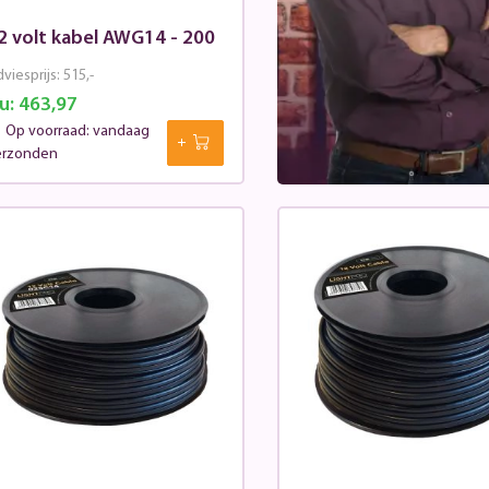
2 volt kabel AWG14 - 200
viesprijs:
515,-
u:
463,97
Op voorraad: vandaag
erzonden