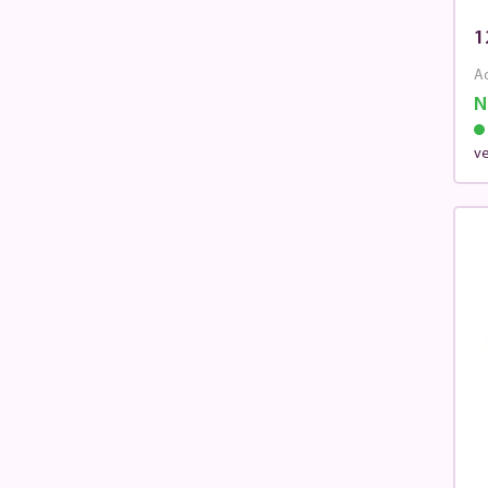
1
Ad
N
v