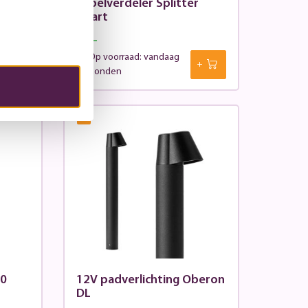
Kabelverdeler Splitter
zwart
10,-
Op voorraad: vandaag
verzonden
%
20
12V padverlichting Oberon
DL