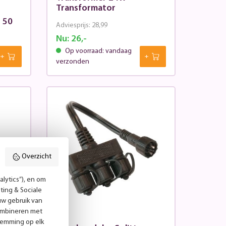
Transformator
 50
Adviesprijs:
28,99
Nu:
26,-
Op voorraad: vandaag
verzonden
Overzicht
lytics”), en om
ting & Sociale
uw gebruik van
combineren met
voor
temming op elk