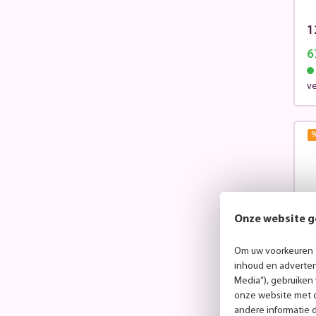
1
6
v
Onze website g
Om uw voorkeuren t
inhoud en advertent
Media”), gebruiken
onze website met o
J
andere informatie 
s