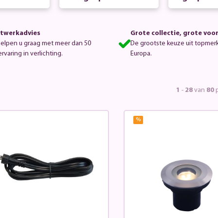
en
twerkadvies
Grote collectie, grote voo
helpen u graag met meer dan 50
De grootste keuze uit topmer
ervaring in verlichting.
Europa.
1
-
28
van
80
p
%