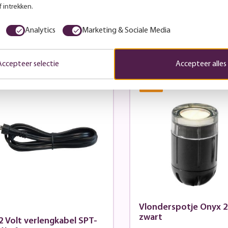
 intrekken.
viesprijs:
102,99
Adviesprijs:
104,99
u:
93,-
Nu:
95,-
Analytics
Marketing & Sociale Media
Op voorraad: vandaag
Op voorraad: vandaag
erzonden
verzonden
Accepteer selectie
Accepteer alles
19.57
%
Vlonderspotje Onyx 
zwart
2 Volt verlengkabel SPT-