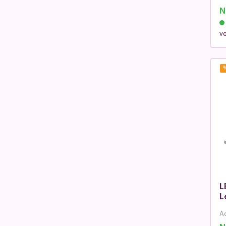
N
v
L
L
Ad