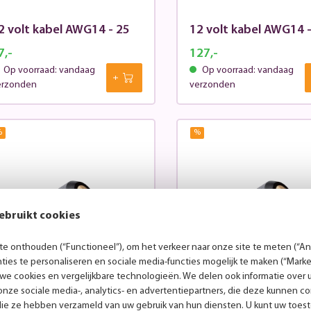
2 volt kabel AWG14 - 25
12 volt kabel AWG14 -
7,-
127,-
Op voorraad: vandaag
Op voorraad: vandaag
erzonden
verzonden
%
%
ebruikt cookies
e onthouden (“Functioneel”), om het verkeer naar onze site te meten (“Ana
ies te personaliseren en sociale media-functies mogelijk te maken (“Marke
 we cookies en vergelijkbare technologieën. We delen ook informatie over 
nze sociale media-, analytics- en advertentiepartners, die deze kunnen 
uno 2 voor LightPro 12V
Opbouwspot Juno 4 
die ze hebben verzameld van uw gebruik van hun diensten. U kunt uw toes
ysteem
LightPro 12V systeem