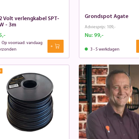
Grondspot Agate
2 Volt verlengkabel SPT-
W - 3m
Adviesprijs:
109,-
5,-
Nu:
99,-
Op voorraad: vandaag
erzonden
3 - 5 werkdagen
%