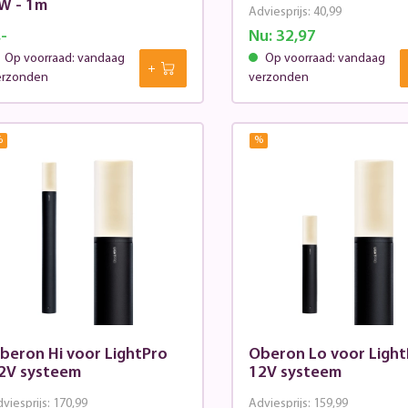
W - 1m
Adviesprijs:
40,99
,-
Nu:
32,97
Op voorraad: vandaag
Op voorraad: vandaag
erzonden
verzonden
%
%
beron Hi voor LightPro
Oberon Lo voor Light
2V systeem
12V systeem
viesprijs:
170,99
Adviesprijs:
159,99