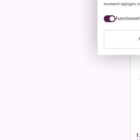
moment wijzigen of
Ad
N
Functioneel
v
1