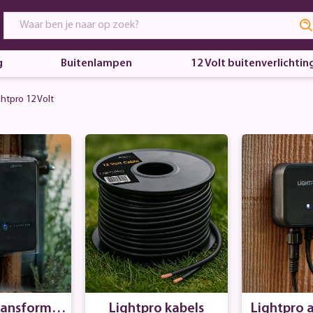
g
Buitenlampen
12 Volt buitenverlichtin
ghtpro 12 Volt
ransformat
Lightpro kabels
Lightpro 