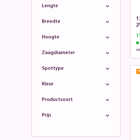
Lengte
1
Breedte
2
1
Hoogte
v
Zaagdiameter
Spottype
Kleur
Productsoort
Prijs