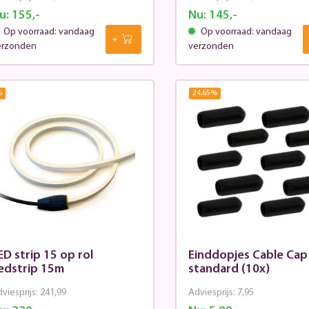
u:
155,-
Nu:
145,-
Op voorraad: vandaag
Op voorraad: vandaag
erzonden
verzonden
%
24.65
%
ED strip 15 op rol
Einddopjes Cable Cap
edstrip 15m
standard (10x)
viesprijs:
241,99
Adviesprijs:
7,95