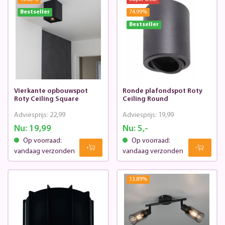
Bestseller
74.99
%
Bestseller
Vierkante opbouwspot
Ronde plafondspot Roty
Roty Ceiling Square
Ceiling Round
Adviesprijs:
22,99
Adviesprijs:
19,99
Nu:
19,99
Nu:
5,-
Op voorraad:
Op voorraad:
vandaag verzonden
vandaag verzonden
13.89
%