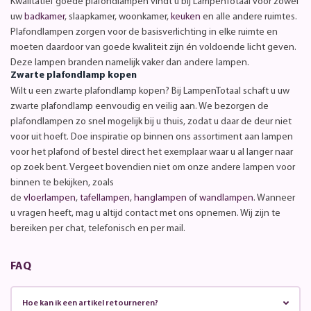
Kwalitatief goede plafondlampen vindt u bij LampenTotaal voor zowel
uw
badkamer
, slaapkamer, woonkamer,
keuken
en alle andere ruimtes.
Plafondlampen zorgen voor de basisverlichting in elke ruimte en
moeten daardoor van goede kwaliteit zijn én voldoende licht geven.
Deze lampen branden namelijk vaker dan andere lampen.
Zwarte plafondlamp kopen
Wilt u een zwarte plafondlamp kopen? Bij LampenTotaal schaft u uw
zwarte plafondlamp eenvoudig en veilig aan. We bezorgen de
plafondlampen zo snel mogelijk bij u thuis, zodat u daar de deur niet
voor uit hoeft. Doe inspiratie op binnen ons assortiment aan lampen
voor het plafond of bestel direct het exemplaar waar u al langer naar
op zoek bent. Vergeet bovendien niet om onze andere lampen voor
binnen te bekijken, zoals
de
vloerlampen
,
tafellampen
,
hanglampen
of
wandlampen
. Wanneer
u vragen heeft, mag u altijd contact met ons opnemen. Wij zijn te
bereiken per chat, telefonisch en per mail.
FAQ
Hoe kan ik een artikel retourneren?