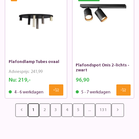
Plafondlamp Tubes ovaal
Plafondspot Onis 2-lichts -
zwart
Adviesprijs:
241,99
Nu:
219,-
96,90
4 - 6 werkdagen
5 - 7 werkdagen
1
2
3
4
5
...
131