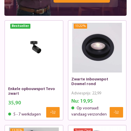
Bestseller
13.22
%
Zwarte inbouwspot
Downel rond
Enkele opbouwspot Tevo
Adviesprijs:
22,99
zwart
Nu:
19,95
35,90
Op voorraad:
5 - 7 werkdagen
vandaag verzonden
13.05
%
Super Deal