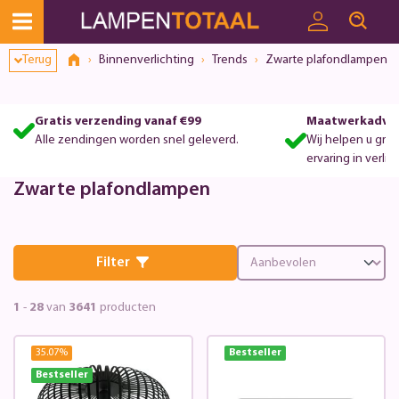
Toestemmingsvenster geopend
Terug
Binnenverlichting
Trends
Zwarte plafondlampen
Gratis verzending vanaf €99
Maatwerkadvie
Alle zendingen worden snel geleverd.
Wij helpen u gra
ervaring in verlic
Zwarte plafondlampen
Filter
1
-
28
van
3641
producten
35.07
%
Bestseller
Bestseller