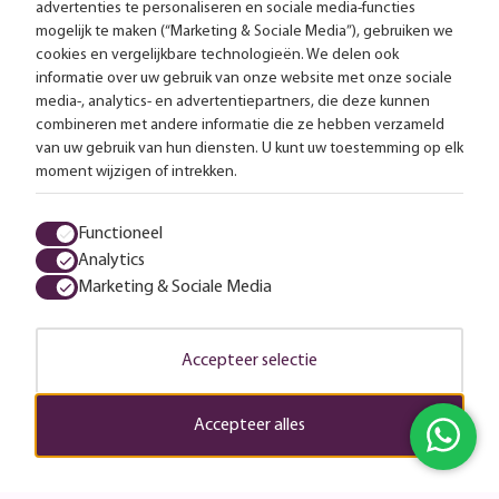
Gratis bezorging vanaf 99,-
advertenties te personaliseren en sociale media-functies
mogelijk te maken (“Marketing & Sociale Media”), gebruiken we
cookies en vergelijkbare technologieën. We delen ook
Advies op maat
informatie over uw gebruik van onze website met onze sociale
media-, analytics- en advertentiepartners, die deze kunnen
Meer dan 25.000 lampen op voorraad
combineren met andere informatie die ze hebben verzameld
van uw gebruik van hun diensten. U kunt uw toestemming op elk
moment wijzigen of intrekken.
4.57 uit 2853 reviews
Functioneel
Alle prijzen zijn inclusief btw en exclusief eventuele verzendkosten.
Analytics
Marketing & Sociale Media
Algemene voorwaarden
Privacy statement
Cookies
© 2026 LampenTotaal
Accepteer selectie
Accepteer alles