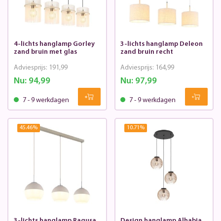
4-lichts hanglamp Gorley
3-lichts hanglamp Deleon
zand bruin met glas
zand bruin recht
Adviesprijs:
191,99
Adviesprijs:
164,99
Nu:
94,99
Nu:
97,99
7 - 9 werkdagen
7 - 9 werkdagen
45.46
%
10.71
%
3-lichts hanglamp Ragusa
Design hanglamp Alhabia