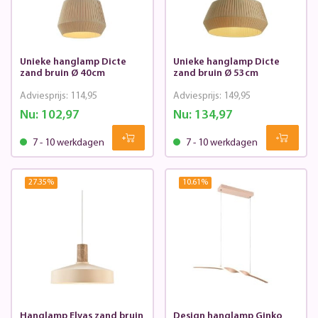
Unieke hanglamp Dicte
Unieke hanglamp Dicte
zand bruin Ø 40cm
zand bruin Ø 53cm
Adviesprijs:
114,95
Adviesprijs:
149,95
Nu:
102,97
Nu:
134,97
7 - 10 werkdagen
7 - 10 werkdagen
27.35
%
10.61
%
Hanglamp Elvas zand bruin
Design hanglamp Ginko