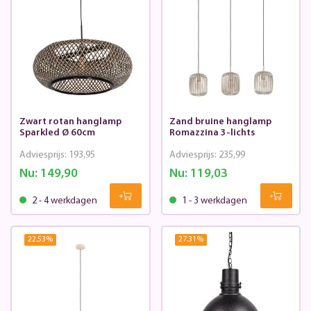
Zwart rotan hanglamp
Zand bruine hanglamp
Sparkled Ø 60cm
Romazzina 3-lichts
Adviesprijs:
193,95
Adviesprijs:
235,99
Nu:
149,90
Nu:
119,03
2 - 4 werkdagen
1 - 3 werkdagen
22.53
%
27.31
%