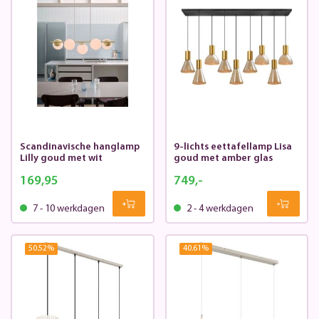
Scandinavische hanglamp
9-lichts eettafellamp Lisa
Lilly goud met wit
goud met amber glas
169,95
749,-
7 - 10 werkdagen
2 - 4 werkdagen
50.52
%
40.61
%