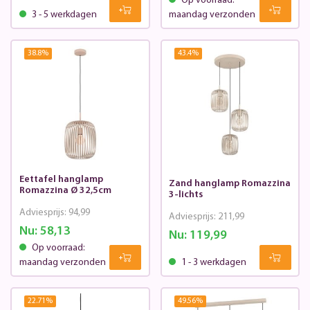
Op voorraad:
3 - 5 werkdagen
maandag verzonden
38.8
%
43.4
%
Eettafel hanglamp
Zand hanglamp Romazzina
Romazzina Ø 32,5cm
3-lichts
Adviesprijs:
94,99
Adviesprijs:
211,99
Nu:
58,13
Nu:
119,99
Op voorraad:
maandag verzonden
1 - 3 werkdagen
22.71
%
49.56
%