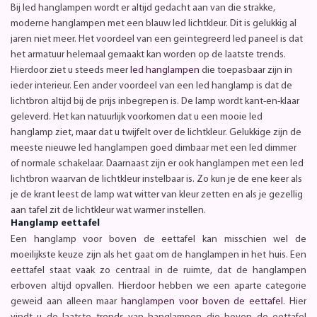
Bij led hanglampen wordt er altijd gedacht aan van die strakke,
moderne hanglampen met een blauw led lichtkleur. Dit is gelukkig al
jaren niet meer. Het voordeel van een geïntegreerd led paneel is dat
het armatuur helemaal gemaakt kan worden op de laatste trends.
Hierdoor ziet u steeds meer
led hanglampen
die toepasbaar zijn in
ieder interieur. Een ander voordeel van een led hanglamp is dat de
lichtbron altijd bij de prijs inbegrepen is. De lamp wordt kant-en-klaar
geleverd. Het kan natuurlijk voorkomen dat u een mooie led
hanglamp ziet, maar dat u twijfelt over de lichtkleur. Gelukkige zijn de
meeste nieuwe led hanglampen goed dimbaar met een led dimmer
of normale schakelaar. Daarnaast zijn er ook hanglampen met een led
lichtbron waarvan de lichtkleur instelbaar is. Zo kun je de ene keer als
je de krant leest de lamp wat witter van kleur zetten en als je gezellig
aan tafel zit de lichtkleur wat warmer instellen.
Hanglamp eettafel
Een hanglamp voor boven de eettafel kan misschien wel de
moeilijkste keuze zijn als het gaat om de hanglampen in het huis. Een
eettafel staat vaak zo centraal in de ruimte, dat de hanglampen
erboven altijd opvallen. Hierdoor hebben we een aparte categorie
geweid aan alleen maar
hanglampen voor boven de eettafel
. Hier