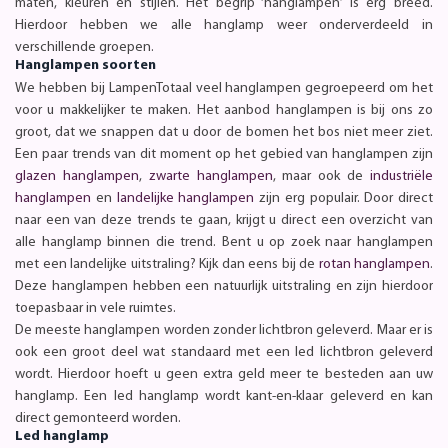
maten, kleuren en stijlen. Het begrip ‘hanglampen’ is erg breed.
Hierdoor hebben we alle hanglamp weer onderverdeeld in
verschillende groepen.
Hanglampen soorten
We hebben bij LampenTotaal veel hanglampen gegroepeerd om het
voor u makkelijker te maken. Het aanbod hanglampen is bij ons zo
groot, dat we snappen dat u door de bomen het bos niet meer ziet.
Een paar trends van dit moment op het gebied van hanglampen zijn
glazen hanglampen
,
zwarte hanglampen
, maar ook de
industriële
hanglampen
en
landelijke hanglampen
zijn erg populair. Door direct
naar een van deze trends te gaan, krijgt u direct een overzicht van
alle hanglamp binnen die trend. Bent u op zoek naar hanglampen
met een landelijke uitstraling? Kijk dan eens bij de
rotan hanglampen
.
Deze hanglampen hebben een natuurlijk uitstraling en zijn hierdoor
toepasbaar in vele ruimtes.
De meeste hanglampen worden zonder lichtbron geleverd. Maar er is
ook een groot deel wat standaard met een led lichtbron geleverd
wordt. Hierdoor hoeft u geen extra geld meer te besteden aan uw
hanglamp. Een led hanglamp wordt kant-en-klaar geleverd en kan
direct gemonteerd worden.
Led hanglamp