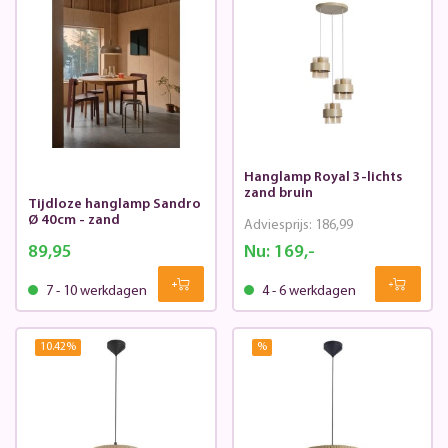
Hanglamp Royal 3-lichts
zand bruin
Tijdloze hanglamp Sandro
Ø 40cm - zand
Adviesprijs:
186,99
89,95
Nu:
169,-
7 - 10 werkdagen
4 - 6 werkdagen
10.42
%
%