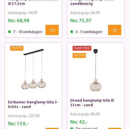
Ø 37,5cm
zandkleurig
Adviesprijs:
94,95
Adviesprijs:
84,99
Nu:
68,98
Nu:
75,97
7 - 10 werkdagen
3 - 5 werkdagen
29.01
%
Super Deal
53.33
%
Draad hanglamp Gila Ø
Eetkamer hanglamp Gila 3-
33cm - zand
lichts - zand
Adviesprijs:
89,99
Adviesprijs:
223,99
Nu:
42,-
Nu:
159,-