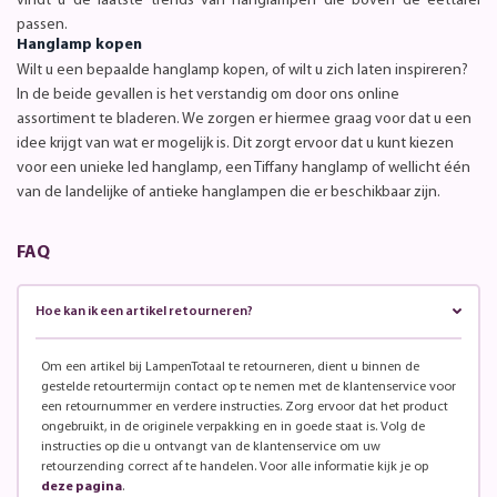
vindt u de laatste trends van hanglampen die boven de eettafel
passen.
Hanglamp kopen
Wilt u een bepaalde hanglamp kopen, of wilt u zich laten inspireren?
In de beide gevallen is het verstandig om door ons online
assortiment te bladeren. We zorgen er hiermee graag voor dat u een
idee krijgt van wat er mogelijk is. Dit zorgt ervoor dat u kunt kiezen
voor een unieke led hanglamp, een Tiffany hanglamp of wellicht één
van de landelijke of antieke hanglampen die er beschikbaar zijn.
FAQ
Hoe kan ik een artikel retourneren?
Om een artikel bij LampenTotaal te retourneren, dient u binnen de
gestelde retourtermijn contact op te nemen met de klantenservice voor
een retournummer en verdere instructies. Zorg ervoor dat het product
ongebruikt, in de originele verpakking en in goede staat is. Volg de
instructies op die u ontvangt van de klantenservice om uw
retourzending correct af te handelen. Voor alle informatie kijk je op
deze pagina
.