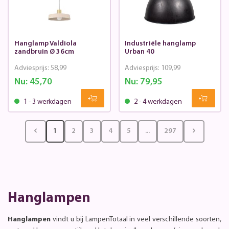
Hanglamp Valdiola
Industriële hanglamp
zandbruin Ø 36cm
Urban 40
Adviesprijs:
58,99
Adviesprijs:
109,99
Nu:
45,70
Nu:
79,95
1 - 3 werkdagen
2 - 4 werkdagen
1
2
3
4
5
...
297
Hanglampen
Hanglampen
vindt u bij LampenTotaal in veel verschillende soorten,