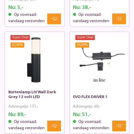
Nu:
5,-
Nu:
38,-
Op voorraad:
Op voorraad:
vandaag verzonden
vandaag verzonden
Super Deal
Super Deal
32.06
%
26.09
%
Buitenlamp LIV Wall Dark
Grey 12 volt LED
EVO FLEX DRIVER 1
Adviesprijs:
131,-
Adviesprijs:
69,-
Nu:
89,-
Nu:
51,-
Op voorraad:
Op voorraad:
vandaag verzonden
vandaag verzonden