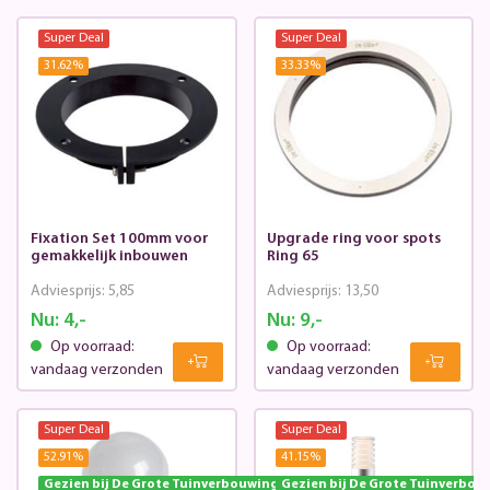
Super Deal
Super Deal
31.62
%
33.33
%
Fixation Set 100mm voor
Upgrade ring voor spots
gemakkelijk inbouwen
Ring 65
Adviesprijs:
5,85
Adviesprijs:
13,50
Nu:
4,-
Nu:
9,-
Op voorraad:
Op voorraad:
vandaag verzonden
vandaag verzonden
Super Deal
Super Deal
52.91
%
41.15
%
Gezien bij De Grote Tuinverbouwing
Gezien bij De Grote Tuinverbou