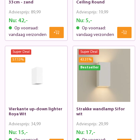
33cm - zand
Ceiling Round
Adviesprijs:
89,99
Adviesprijs:
19,99
Nu:
42,-
Nu:
5,-
Op voorraad:
Op voorraad:
vandaag verzonden
vandaag verzonden
Super Deal
Super Deal
57.13
%
43.31
%
Bestseller
Vierkante up-down lighter
Strakke wandlamp Sifor
Roya Wit
wit
Adviesprijs:
34,99
Adviesprijs:
29,99
Nu:
15,-
Nu:
17,-