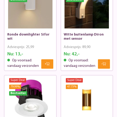
Ronde downlighter Sifor
Witte buitenlamp Diron
wit
met sensor
Adviesprijs:
25,99
Adviesprijs:
89,90
Nu:
13,-
Nu:
42,-
Op voorraad:
Op voorraad:
vandaag verzonden
vandaag verzonden
Super Deal
Super Deal
79.99
%
47.73
%
Bestseller