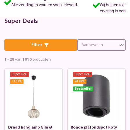
Alle zendingen worden snel geleverd.
Wij helpen u gra
ervaring in verlic
Super Deals
Filter
1
-
28
van
1010
producten
Super Deal
Super Deal
53.33
%
74.99
%
Bestseller
Draad hanglamp Gila Ø
Ronde plafondspot Roty