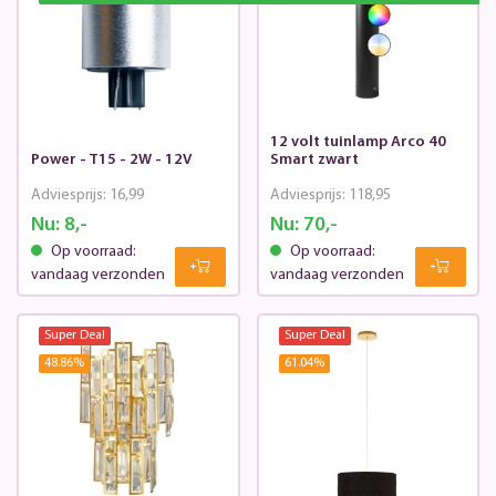
12 volt tuinlamp Arco 40
Power - T15 - 2W - 12V
Smart zwart
Adviesprijs:
16,99
Adviesprijs:
118,95
Nu:
8,-
Nu:
70,-
Op voorraad:
Op voorraad:
vandaag verzonden
vandaag verzonden
Super Deal
Super Deal
48.86
%
61.04
%