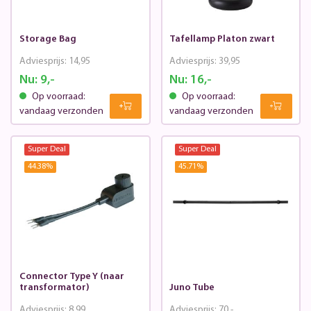
Storage Bag
Tafellamp Platon zwart
Adviesprijs:
14,95
Adviesprijs:
39,95
Nu:
9,-
Nu:
16,-
Op voorraad:
Op voorraad:
vandaag verzonden
vandaag verzonden
Super Deal
Super Deal
44.38
%
45.71
%
Connector Type Y (naar
transformator)
Juno Tube
Adviesprijs:
8,99
Adviesprijs:
70,-