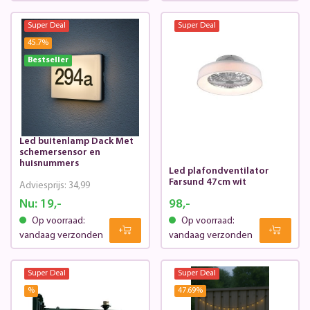
Super Deal
Super Deal
45.7
%
Bestseller
Led buitenlamp Dack Met
schemersensor en
huisnummers
Led plafondventilator
Farsund 47cm wit
Adviesprijs:
34,99
Nu:
19,-
98,-
Op voorraad:
Op voorraad:
vandaag verzonden
vandaag verzonden
Super Deal
Super Deal
%
47.69
%