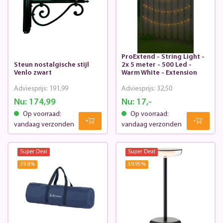
ProExtend - String Light -
Steun nostalgische stijl
2x 5 meter - 500 Led -
Venlo zwart
Warm White - Extension
Adviesprijs:
191,99
Adviesprijs:
32,50
Nu:
174,99
Nu:
17,-
Op voorraad:
Op voorraad:
vandaag verzonden
vandaag verzonden
Super Deal
Super Deal
39.8
%
59.95
%