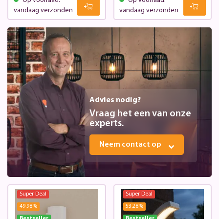
Op voorraad:
Op voorraad:
vandaag verzonden
vandaag verzonden
Advies nodig?
Vraag het een van onze
experts.
Neem contact op
Super Deal
Super Deal
49.98
%
53.28
%
Bestseller
Bestseller