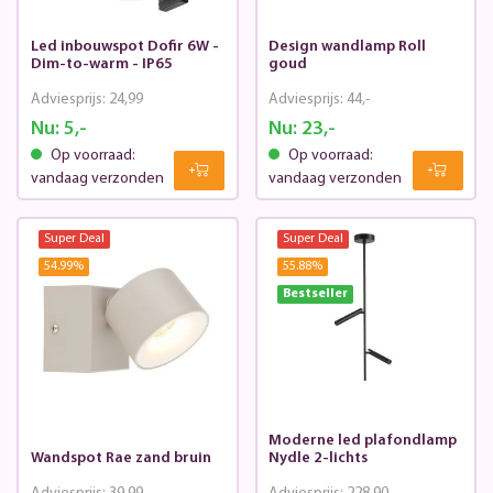
Led inbouwspot Dofir 6W -
Design wandlamp Roll
Dim-to-warm - IP65
goud
Adviesprijs:
24,99
Adviesprijs:
44,-
Nu:
5,-
Nu:
23,-
Op voorraad:
Op voorraad:
vandaag verzonden
vandaag verzonden
Super Deal
Super Deal
54.99
%
55.88
%
Bestseller
Moderne led plafondlamp
Wandspot Rae zand bruin
Nydle 2-lichts