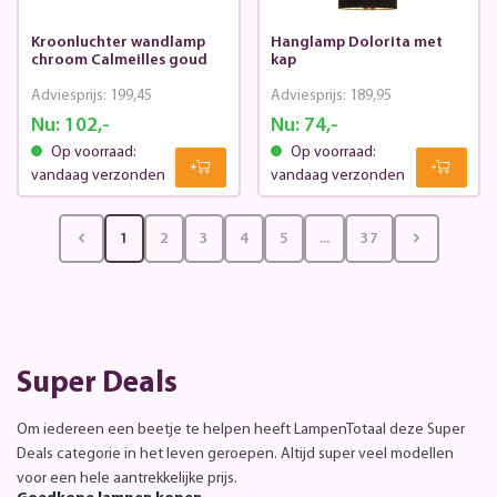
Kroonluchter wandlamp
Hanglamp Dolorita met
chroom Calmeilles goud
kap
Adviesprijs:
199,45
Adviesprijs:
189,95
Nu:
102,-
Nu:
74,-
Op voorraad:
Op voorraad:
vandaag verzonden
vandaag verzonden
1
2
3
4
5
...
37
Super Deals
Om iedereen een beetje te helpen heeft LampenTotaal deze Super
Deals categorie in het leven geroepen. Altijd super veel modellen
voor een hele aantrekkelijke prijs.