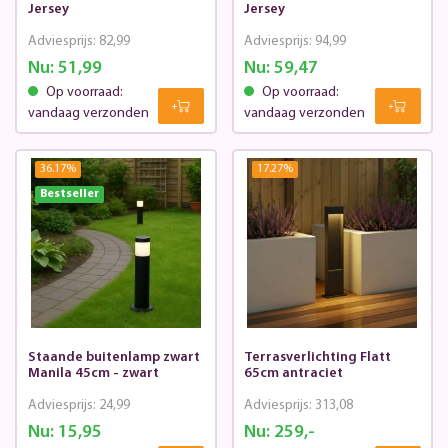
Jersey
Jersey
Adviesprijs:
82,99
Adviesprijs:
94,99
Nu:
51,99
Nu:
59,47
Op voorraad:
Op voorraad:
vandaag verzonden
vandaag verzonden
36.17
%
17.27
%
Bestseller
Staande buitenlamp zwart
Terrasverlichting Flatt
Manila 45cm - zwart
65cm antraciet
Adviesprijs:
24,99
Adviesprijs:
313,08
Nu:
15,95
Nu:
259,-