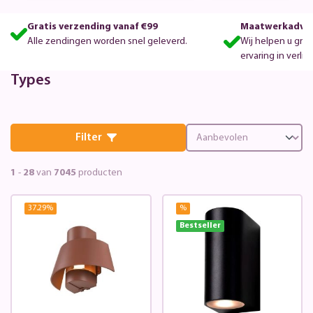
Gratis verzending vanaf €99
Maatwerkadvie
Alle zendingen worden snel geleverd.
Wij helpen u gra
ervaring in verlic
Types
Filter
1
-
28
van
7045
producten
37.29
%
%
Bestseller