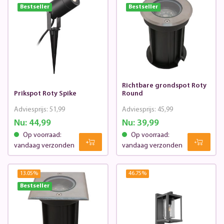
Bestseller
Bestseller
Richtbare grondspot Roty
Prikspot Roty Spike
Round
Adviesprijs:
51,99
Adviesprijs:
45,99
Nu:
44,99
Nu:
39,99
Op voorraad:
Op voorraad:
vandaag verzonden
vandaag verzonden
13.05
%
46.75
%
Bestseller