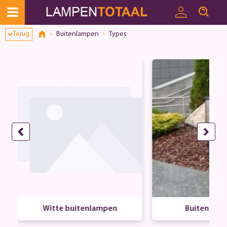
Terug
Buitenlampen
Types
mp
Witte buitenlampen
Buitenlamp