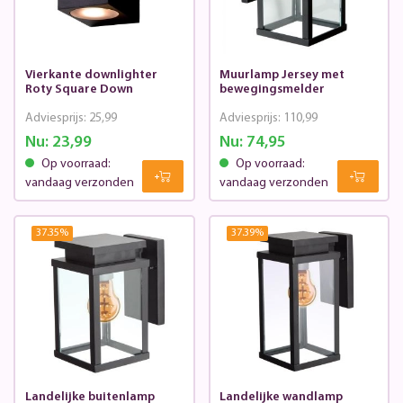
Vierkante downlighter
Muurlamp Jersey met
Roty Square Down
bewegingsmelder
Adviesprijs:
25,99
Adviesprijs:
110,99
Nu:
23,99
Nu:
74,95
Op voorraad:
Op voorraad:
vandaag verzonden
vandaag verzonden
37.35
%
37.39
%
Landelijke buitenlamp
Landelijke wandlamp