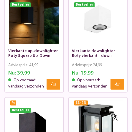
Bestseller
Bestseller
Vierkante up-downlighter
Vierkante downlighter
Roty Square Up-Down
Roty vierkant - down
Adviesprijs:
41,99
Adviesprijs:
24,99
Nu:
39,99
Nu:
19,99
Op voorraad:
Op voorraad:
vandaag verzonden
vandaag verzonden
%
32.47
%
Bestseller