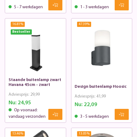
5 - 7 werkdagen
1 - 3 werkdagen
16.81
%
47.39
%
Bestseller
Staande buitenlamp zwart
Havana 45cm - zwart
Design buitenlamp Hoosic
Adviesprijs:
29,99
Adviesprijs:
41,99
Nu:
24,95
Nu:
22,09
Op voorraad:
vandaag verzonden
3 - 5 werkdagen
13.46
%
13.05
%