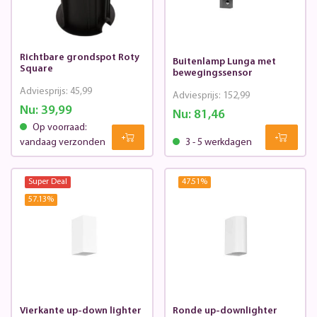
Richtbare grondspot Roty
Buitenlamp Lunga met
Square
bewegingssensor
Adviesprijs:
45,99
Adviesprijs:
152,99
Nu:
39,99
Nu:
81,46
Op voorraad:
vandaag verzonden
3 - 5 werkdagen
Super Deal
47.51
%
57.13
%
Vierkante up-down lighter
Ronde up-downlighter