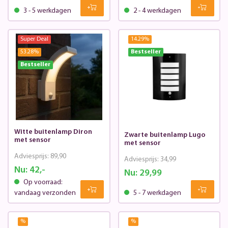
3 - 5 werkdagen
2 - 4 werkdagen
Super Deal
14.29
%
53.28
%
Bestseller
Bestseller
Witte buitenlamp Diron
Zwarte buitenlamp Lugo
met sensor
met sensor
Adviesprijs:
89,90
Adviesprijs:
34,99
Nu:
42,-
Nu:
29,99
Op voorraad:
vandaag verzonden
5 - 7 werkdagen
%
%