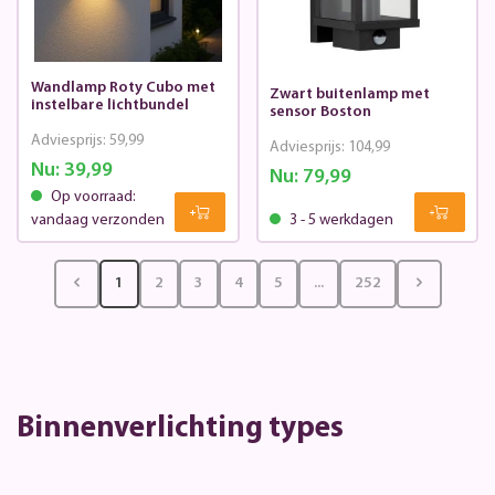
Wandlamp Roty Cubo met
Zwart buitenlamp met
instelbare lichtbundel
sensor Boston
Adviesprijs:
59,99
Adviesprijs:
104,99
Nu:
39,99
Nu:
79,99
Op voorraad:
vandaag verzonden
3 - 5 werkdagen
1
2
3
4
5
...
252
Binnenverlichting types