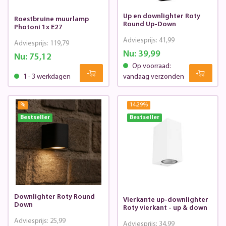
Up en downlighter Roty
Roestbruine muurlamp
Round Up-Down
Photoni 1x E27
Adviesprijs:
41,99
Adviesprijs:
119,79
Nu:
39,99
Nu:
75,12
Op voorraad:
1 - 3 werkdagen
vandaag verzonden
%
14.29
%
Bestseller
Bestseller
Downlighter Roty Round
Vierkante up-downlighter
Down
Roty vierkant - up & down
Adviesprijs:
25,99
Adviesprijs:
34,99