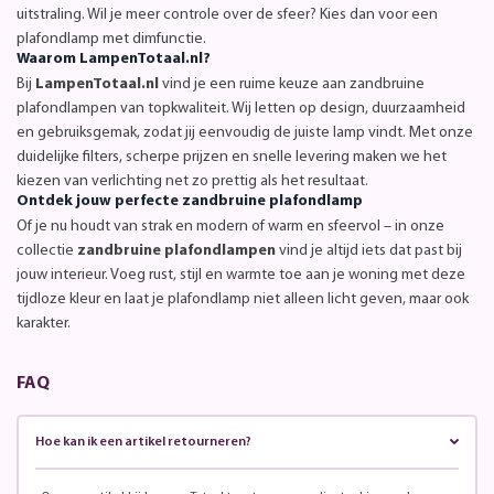
uitstraling. Wil je meer controle over de sfeer? Kies dan voor een
plafondlamp met dimfunctie.
Waarom LampenTotaal.nl?
Bij
LampenTotaal.nl
vind je een ruime keuze aan zandbruine
plafondlampen van topkwaliteit. Wij letten op design, duurzaamheid
en gebruiksgemak, zodat jij eenvoudig de juiste lamp vindt. Met onze
duidelijke filters, scherpe prijzen en snelle levering maken we het
kiezen van verlichting net zo prettig als het resultaat.
Ontdek jouw perfecte zandbruine plafondlamp
Of je nu houdt van strak en modern of warm en sfeervol – in onze
collectie
zandbruine plafondlampen
vind je altijd iets dat past bij
jouw interieur. Voeg rust, stijl en warmte toe aan je woning met deze
tijdloze kleur en laat je plafondlamp niet alleen licht geven, maar ook
karakter.
FAQ
Hoe kan ik een artikel retourneren?