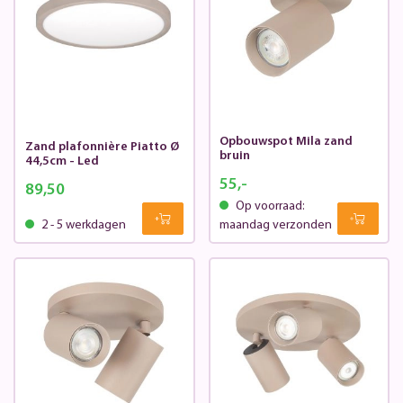
Opbouwspot Mila zand
Zand plafonnière Piatto Ø
bruin
44,5cm - Led
55,-
89,50
Op voorraad:
2 - 5 werkdagen
maandag verzonden