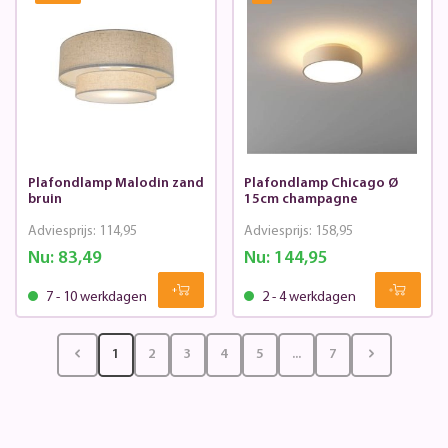
Plafondlamp Malodin zand
Plafondlamp Chicago Ø
bruin
15cm champagne
Adviesprijs:
114,95
Adviesprijs:
158,95
Nu:
83,49
Nu:
144,95
7 - 10 werkdagen
2 - 4 werkdagen
1
2
3
4
5
...
7