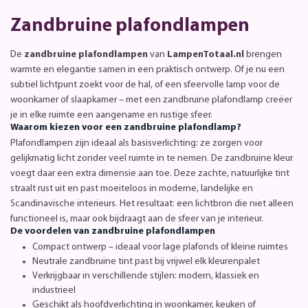
Zandbruine plafondlampen
De
zandbruine plafondlampen
van
LampenTotaal.nl
brengen
warmte en elegantie samen in een praktisch ontwerp. Of je nu een
subtiel lichtpunt zoekt voor de hal, of een sfeervolle lamp voor de
woonkamer of slaapkamer – met een zandbruine plafondlamp creëer
je in elke ruimte een aangename en rustige sfeer.
Waarom kiezen voor een zandbruine plafondlamp?
Plafondlampen zijn ideaal als basisverlichting: ze zorgen voor
gelijkmatig licht zonder veel ruimte in te nemen. De zandbruine kleur
voegt daar een extra dimensie aan toe. Deze zachte, natuurlijke tint
straalt rust uit en past moeiteloos in moderne, landelijke en
Scandinavische interieurs. Het resultaat: een lichtbron die niet alleen
functioneel is, maar ook bijdraagt aan de sfeer van je interieur.
De voordelen van zandbruine plafondlampen
Compact ontwerp – ideaal voor lage plafonds of kleine ruimtes
Neutrale zandbruine tint past bij vrijwel elk kleurenpalet
Verkrijgbaar in verschillende stijlen: modern, klassiek en
industrieel
Geschikt als hoofdverlichting in woonkamer, keuken of