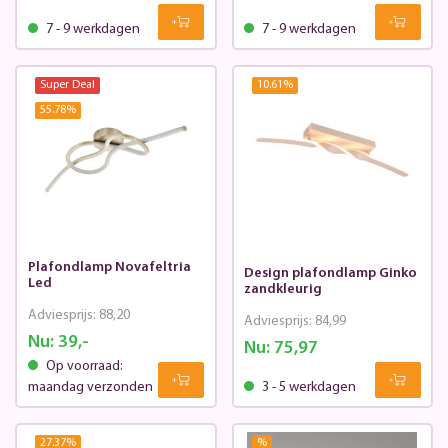
7 - 9 werkdagen
7 - 9 werkdagen
Super Deal
10.61
%
55.78
%
Plafondlamp Novafeltria
Design plafondlamp Ginko
Led
zandkleurig
Adviesprijs:
88,20
Adviesprijs:
84,99
Nu:
39,-
Nu:
75,97
Op voorraad:
maandag verzonden
3 - 5 werkdagen
27.37
%
%