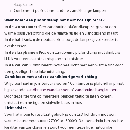
slaapkamer
Combineert perfect met andere zandkleurige lampen
Waar komt een plafondlamp het best tot zijn recht?
In de woonkamer:
Een zandbruine plafondlamp zorgt voor een
warme basisverlichting die de ruimte rustig en uitnodigend maakt.
In de hal:
Dankzij de neutrale kleur oogt de lamp stijlvol zonder te
overheersen.
In de slaapkamer:
Kies een zandbruine plafondlamp met dimbare
LED’s voor een zachte, ontspannen lichtsfeer.
In de keuken:
Combineer functioneel licht met een warme tint voor
een gezellige, huiselijke uitstraling.
Combineer met andere zandkleurige verlichting
Wil je eenheid in je interieur creëren? Combineer je plafondlamp met
bijpassende
zandbruine wandlampen
of
zandbruine hanglampen
.
Door dezelfde tint op meerdere plekken terug te laten komen,
ontstaat een rustige en stijlvolle basis in huis.
Lichtadvies
Voor het mooiste resultaat gebruik je een LED-lichtbron met een
warme kleurtemperatuur (2700K tot 3000K). Dat benadrukt het zachte
karakter van zandbruin en zorgt voor een gezellige, natuurlijke