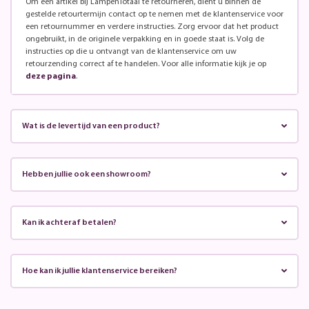
Om een artikel bij LampenTotaal te retourneren, dient u binnen de
gestelde retourtermijn contact op te nemen met de klantenservice voor
een retournummer en verdere instructies. Zorg ervoor dat het product
ongebruikt, in de originele verpakking en in goede staat is. Volg de
instructies op die u ontvangt van de klantenservice om uw
retourzending correct af te handelen. Voor alle informatie kijk je op
deze pagina
.
Wat is de levertijd van een product?
Hebben jullie ook een showroom?
Kan ik achteraf betalen?
Hoe kan ik jullie klantenservice bereiken?