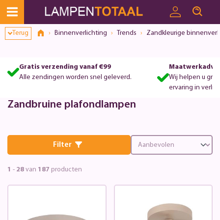
Toestemmingsvenster geopend
Terug
Binnenverlichting
Trends
Zandkleurige binnenverl
Gratis verzending vanaf €99
Maatwerkadvie
Alle zendingen worden snel geleverd.
Wij helpen u gra
ervaring in verlic
Zandbruine plafondlampen
Filter
1
-
28
van
187
producten