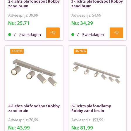
2-lichts plafondspot Robby
3-lichts plafondspot Robby
zand bruin
zand bruin
Adviesprijs:
39,99
Adviesprijs:
54,99
Nu:
25,71
Nu:
34,29
7 - 9 werkdagen
7 - 9 werkdagen
42.86
%
46.76
%
4-lichts plafondspot Robby
6-lichts plafondlamp
zand bruin
Robby zand bruin
Adviesprijs:
76,99
Adviesprijs:
153,99
Nu:
43,99
Nu:
81,99