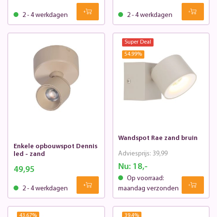
2 - 4 werkdagen
2 - 4 werkdagen
Super Deal
54.99
%
Wandspot Rae zand bruin
Enkele opbouwspot Dennis
Adviesprijs:
39,99
led - zand
Nu:
18,-
49,95
Op voorraad:
2 - 4 werkdagen
maandag verzonden
43.67
%
39.4
%