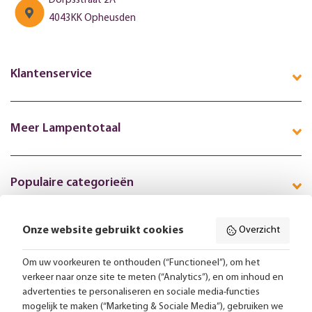
Dorpsstraat 2A
4043KK Opheusden
Klantenservice
Meer Lampentotaal
Populaire categorieën
Onze website gebruikt cookies
Overzicht
Volg ons online:
Om uw voorkeuren te onthouden (“Functioneel”), om het
verkeer naar onze site te meten (“Analytics”), en om inhoud en
Gratis bezorging vanaf 99,-
advertenties te personaliseren en sociale media-functies
mogelijk te maken (“Marketing & Sociale Media”), gebruiken we