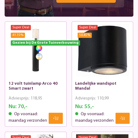
Super Deal
Super Deal
41.15
%
50.45
%
Gezien bij De Grote Tuinverbouwing
12 volt tuinlamp Arco 40
Landelijke wandspot
Smart zwart
Mandal
Adviesprijs:
118,95
Adviesprijs:
110,99
Nu:
70,-
Nu:
55,-
Op voorraad:
Op voorraad:
maandag verzonden
maandag verzonden
Super Deal
Super Deal