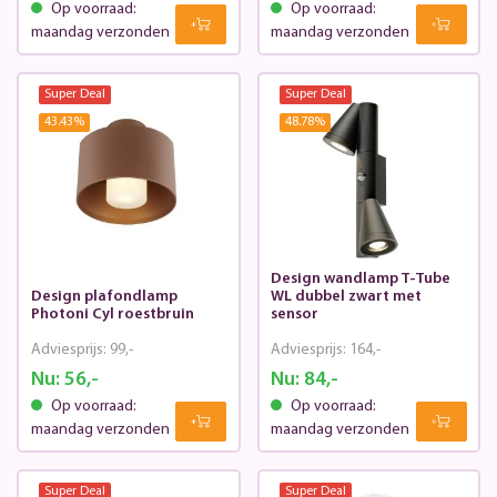
Op voorraad:
Op voorraad:
maandag verzonden
maandag verzonden
Super Deal
Super Deal
43.43
%
48.78
%
Design wandlamp T-Tube
Design plafondlamp
WL dubbel zwart met
Photoni Cyl roestbruin
sensor
Adviesprijs:
99,-
Adviesprijs:
164,-
Nu:
56,-
Nu:
84,-
Op voorraad:
Op voorraad:
maandag verzonden
maandag verzonden
Super Deal
Super Deal