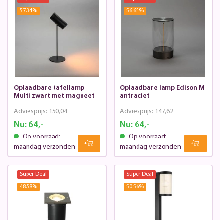
57.34
%
56.65
%
Oplaadbare tafellamp
Oplaadbare lamp Edison M
Multi zwart met magneet
antraciet
Adviesprijs:
150,04
Adviesprijs:
147,62
Nu:
64,-
Nu:
64,-
Op voorraad:
Op voorraad:
maandag verzonden
maandag verzonden
Super Deal
Super Deal
48.58
%
50.56
%