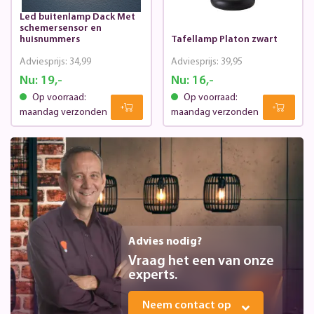
Led buitenlamp Dack Met
schemersensor en
huisnummers
Tafellamp Platon zwart
Adviesprijs:
34,99
Adviesprijs:
39,95
Nu:
19,-
Nu:
16,-
Op voorraad:
Op voorraad:
maandag verzonden
maandag verzonden
Advies nodig?
Vraag het een van onze
experts.
Neem contact op