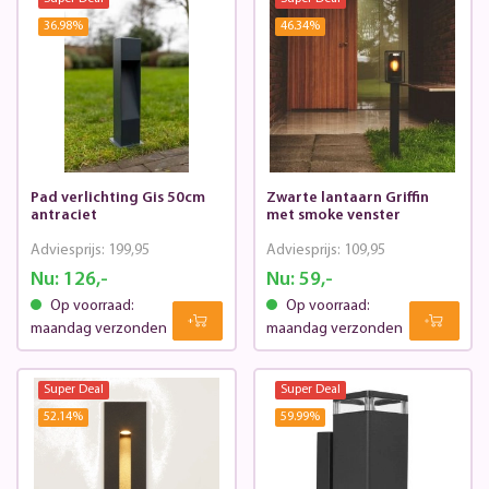
36.98
%
46.34
%
Pad verlichting Gis 50cm
Zwarte lantaarn Griffin
antraciet
met smoke venster
Adviesprijs:
199,95
Adviesprijs:
109,95
Nu:
126,-
Nu:
59,-
Op voorraad:
Op voorraad:
maandag verzonden
maandag verzonden
Super Deal
Super Deal
52.14
%
59.99
%