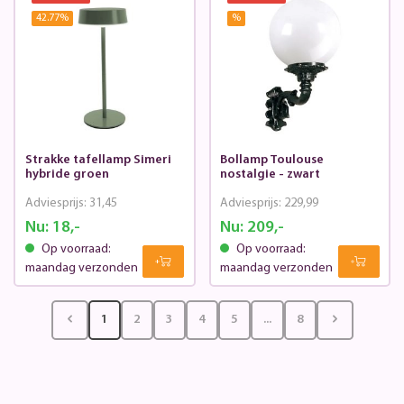
42.77
%
%
Strakke tafellamp Simeri
Bollamp Toulouse
hybride groen
nostalgie - zwart
Adviesprijs:
31,45
Adviesprijs:
229,99
Nu:
18,-
Nu:
209,-
Op voorraad:
Op voorraad:
maandag verzonden
maandag verzonden
1
2
3
4
5
...
8