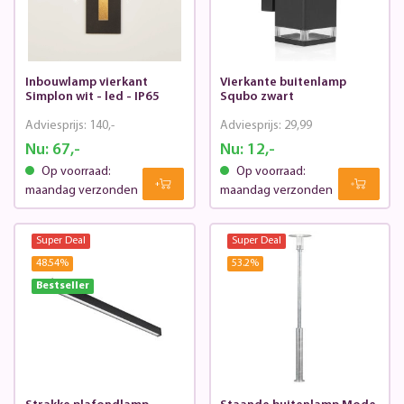
Inbouwlamp vierkant
Vierkante buitenlamp
Simplon wit - led - IP65
Squbo zwart
Adviesprijs:
140,-
Adviesprijs:
29,99
Nu:
67,-
Nu:
12,-
Op voorraad:
Op voorraad:
maandag verzonden
maandag verzonden
Super Deal
Super Deal
48.54
%
53.2
%
Bestseller