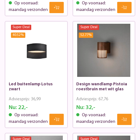
Op voorraad:
Op voorraad:
maandag verzonden
maandag verzonden
Super Deal
Super Deal
40.52
%
52.77
%
Led buitenlamp Lotus
Design wandlamp Pistoia
zwart
roestbruin met wit glas
Adviesprijs:
36,99
Adviesprijs:
67,76
Nu:
22,-
Nu:
32,-
Op voorraad:
Op voorraad:
maandag verzonden
maandag verzonden
Super Deal
Super Deal