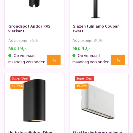
Grondspot Andor RVS
Glazen tuinlamp Coupar
vierkant
zwart
Adviesprijs:
36,95
Adviesprijs:
84,95
Nu:
19,-
Nu:
42,-
Op voorraad:
Op voorraad:
maandag verzonden
maandag verzonden
Super Deal
Super Deal
42.79
%
49.96
%
Up & downlighter Dion
Strakke design wandlamp