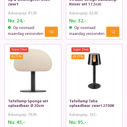
zwart
Kinver wit 17,5cm
Adviesprijs:
41,95
Adviesprijs:
63,95
Nu:
24,-
Nu:
32,-
Op voorraad:
Op voorraad:
maandag verzonden
maandag verzonden
Super Deal
Super Deal
43.71
%
43.11
%
Tafellamp Sponge wit
Tafellamp Taha
oplaadbaar Ø 20cm
oplaadbaar zwart 2700K
Adviesprijs:
79,95
Adviesprijs:
167,-
Nu:
45,-
Nu:
95,-