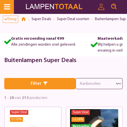
Terug
Super Deals
Super Deal soorten
Buitenlampen Supe
Gratis verzending vanaf €99
Maatwerkadvie
Alle zendingen worden snel geleverd.
Wij helpen u gra
ervaring in verlic
Buitenlampen Super Deals
Filter
1
-
28
van
213
producten
Super Deal
Super Deal
57.13
%
53.28
%
Bestseller