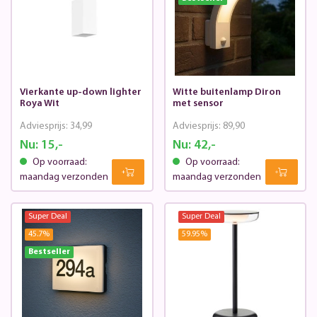
Vierkante up-down lighter
Witte buitenlamp Diron
Roya Wit
met sensor
Adviesprijs:
34,99
Adviesprijs:
89,90
Nu:
15,-
Nu:
42,-
Op voorraad:
Op voorraad:
maandag verzonden
maandag verzonden
Super Deal
Super Deal
45.7
%
59.95
%
Bestseller