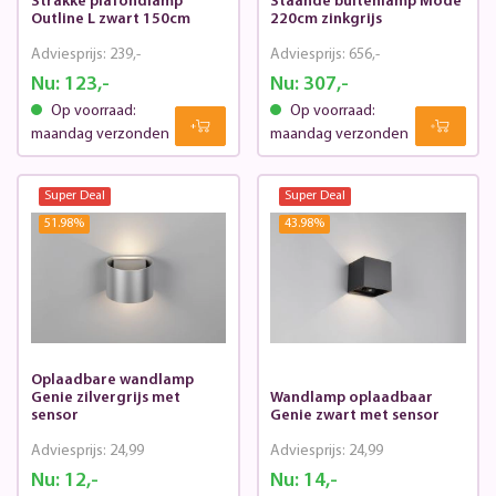
Strakke plafondlamp
Staande buitenlamp Mode
Outline L zwart 150cm
220cm zinkgrijs
Adviesprijs:
239,-
Adviesprijs:
656,-
Nu:
123,-
Nu:
307,-
Op voorraad:
Op voorraad:
maandag verzonden
maandag verzonden
Super Deal
Super Deal
51.98
%
43.98
%
Oplaadbare wandlamp
Genie zilvergrijs met
Wandlamp oplaadbaar
sensor
Genie zwart met sensor
Adviesprijs:
24,99
Adviesprijs:
24,99
Nu:
12,-
Nu:
14,-