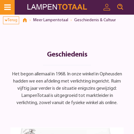
Toestemmingsvenster geopend
Terug
Meer Lampentotaal
Geschiedenis & Cultuur
Geschiedenis
Het begon allemaal in 1968. In onze winkel in Opheusden
hadden we een afdeling met verlichting ingericht. Ruim
vijftig jaar verder is de situatie enigszins gewijzigd:
LampenTotaal is uitgegroeid tot marktleider in
verlichting, zowel vanuit de fysieke winkel als online.