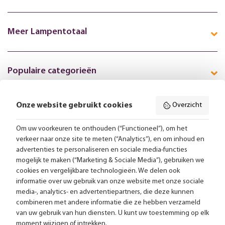
Meer Lampentotaal
Populaire categorieën
Onze website gebruikt cookies
Overzicht
Volg ons online:
Om uw voorkeuren te onthouden (“Functioneel”), om het
verkeer naar onze site te meten (“Analytics”), en om inhoud en
Gratis bezorging vanaf 99,-
advertenties te personaliseren en sociale media-functies
mogelijk te maken (“Marketing & Sociale Media”), gebruiken we
cookies en vergelijkbare technologieën. We delen ook
Advies op maat
informatie over uw gebruik van onze website met onze sociale
media-, analytics- en advertentiepartners, die deze kunnen
Meer dan 25.000 lampen op voorraad
combineren met andere informatie die ze hebben verzameld
van uw gebruik van hun diensten. U kunt uw toestemming op elk
moment wijzigen of intrekken.