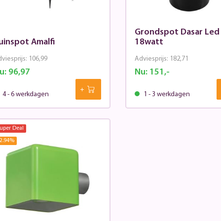
Grondspot Dasar Led
uinspot Amalfi
18watt
viesprijs:
106,99
Adviesprijs:
182,71
u:
96,97
Nu:
151,-
4 - 6 werkdagen
1 - 3 werkdagen
uper Deal
2.94
%