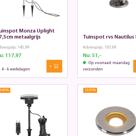
uinspot Monza Uplight
7,5cm metaalgrijs
Tuinspot rvs Nautilu
viesprijs:
145,99
Adviesprijs:
107,69
u:
117,97
Nu:
51,-
Op voorraad: maandag
4 - 6 werkdagen
verzonden
3.83
%
13.01
%