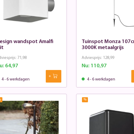
esign wandspot Amalfi
Tuinspot Monza 107c
it
3000K metaalgrijs
viesprijs:
71,98
Adviesprijs:
128,99
u:
64,97
Nu:
110,97
4 - 6 werkdagen
4 - 6 werkdagen
%
%