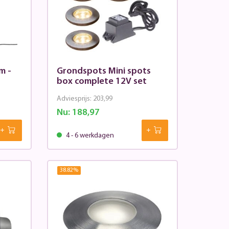
m -
Grondspots Mini spots
box complete 12V set
Adviesprijs:
203,99
Nu:
188,97
4 - 6 werkdagen
38.82
%