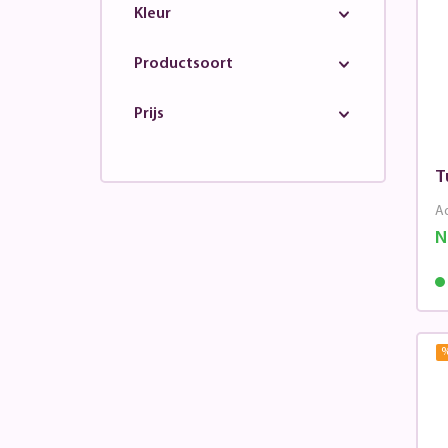
Kleur
Productsoort
Prijs
T
Ad
N