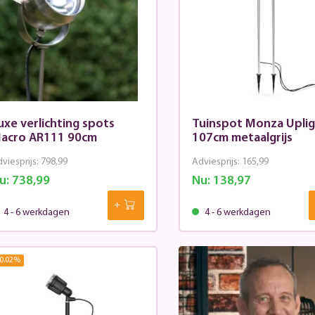
uxe verlichting spots
Tuinspot Monza Upli
acro AR111 90cm
107cm metaalgrijs
viesprijs:
798,99
Adviesprijs:
165,99
u:
738,99
Nu:
138,97
4 - 6 werkdagen
4 - 6 werkdagen
0.02
%