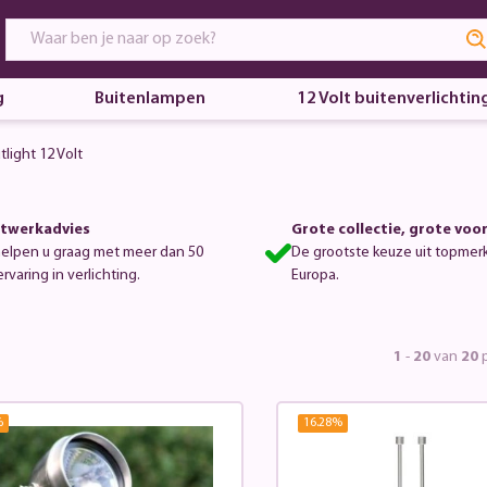
g
Buitenlampen
12 Volt buitenverlichtin
tlight 12 Volt
twerkadvies
Grote collectie, grote voo
helpen u graag met meer dan 50
De grootste keuze uit topmer
ervaring in verlichting.
Europa.
1
-
20
van
20
p
%
16.28
%