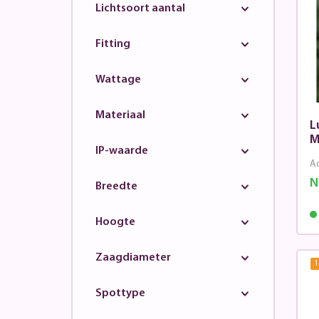
Lichtsoort aantal
Fitting
Wattage
Materiaal
L
M
IP-waarde
Ad
N
Breedte
Hoogte
Zaagdiameter
1
Spottype