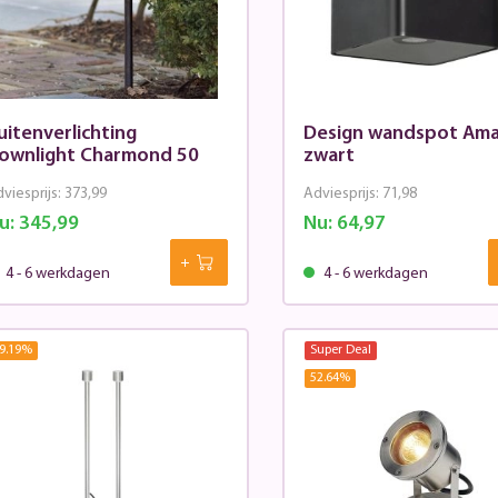
uitenverlichting
Design wandspot Amal
ownlight Charmond 50
zwart
viesprijs:
373,99
Adviesprijs:
71,98
u:
345,99
Nu:
64,97
4 - 6 werkdagen
4 - 6 werkdagen
9.19
%
Super Deal
52.64
%