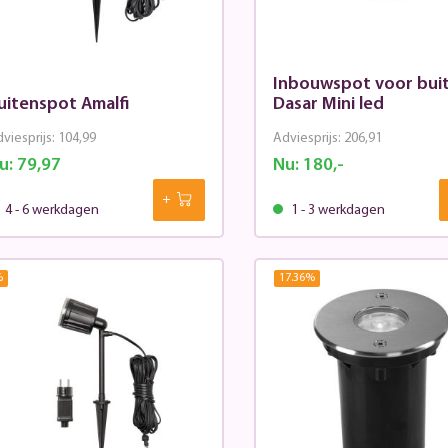
Inbouwspot voor bui
uitenspot Amalfi
Dasar Mini led
viesprijs:
104,99
Adviesprijs:
206,91
u:
79,97
Nu:
180,-
4 - 6 werkdagen
1 - 3 werkdagen
%
17.36
%