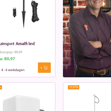
uinspot Amalfi led
viesprijs:
89,99
u:
80,97
4 - 6 werkdagen
%
13.97
%