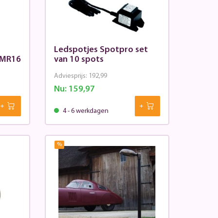
Ledspotjes Spotpro set
s MR16
van 10 spots
Adviesprijs:
192,99
Nu:
159,97
4 - 6 werkdagen
%