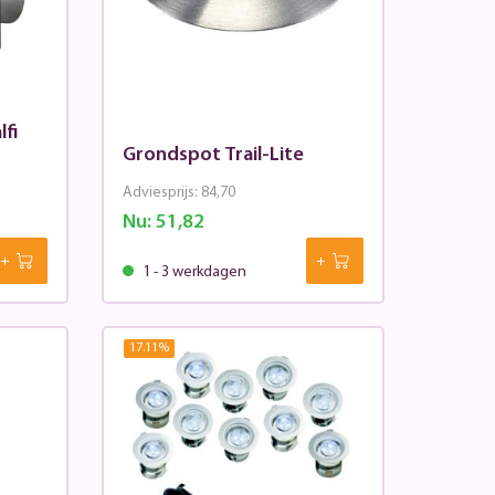
fi
Grondspot Trail-Lite
Adviesprijs:
84,70
Nu:
51,82
1 - 3 werkdagen
17.11
%