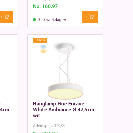
Nu:
160,97
3 - 5 werkdagen
13.64
%
-
Hanglamp Hue Enrave -
,4cm
White Ambiance Ø 42,5cm
wit
Adviesprijs:
329,99