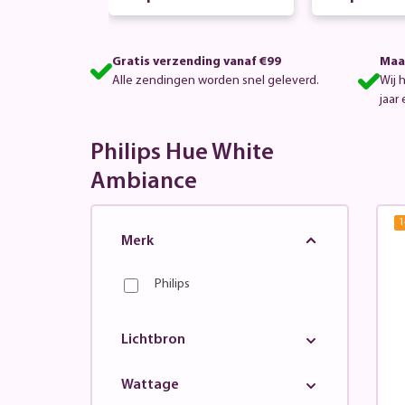
iance lichtbronnen
iance a
Gratis verzending vanaf €99
Maa
Alle zendingen worden snel geleverd.
Wij 
jaar 
Philips Hue White
Ambiance
1
Merk
Philips
Lichtbron
Wattage