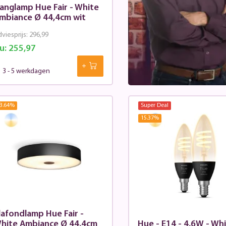
anglamp Hue Fair - White
mbiance Ø 44,4cm wit
viesprijs:
296,99
u:
255,97
3 - 5 werkdagen
3.64
%
Super Deal
15.37
%
lafondlamp Hue Fair -
hite Ambiance Ø 44,4cm
Hue - E14 - 4,6W - Wh