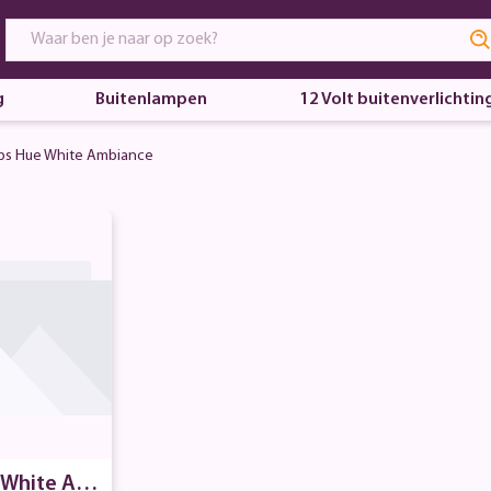
g
Buitenlampen
12 Volt buitenverlichtin
ips Hue White Ambiance
e White Amb