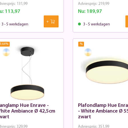
viesprijs:
131,99
Adviesprijs:
219,99
u:
113,97
Nu:
189,97
3 - 5 werkdagen
3 - 5 werkdagen
3.64
%
%
anglamp Hue Enrave -
Plafondlamp Hue Enra
hite Ambiance Ø 42,5cm
- White Ambiance Ø 5
wart
zwart
viesprijs:
329,99
Adviesprijs:
351,99