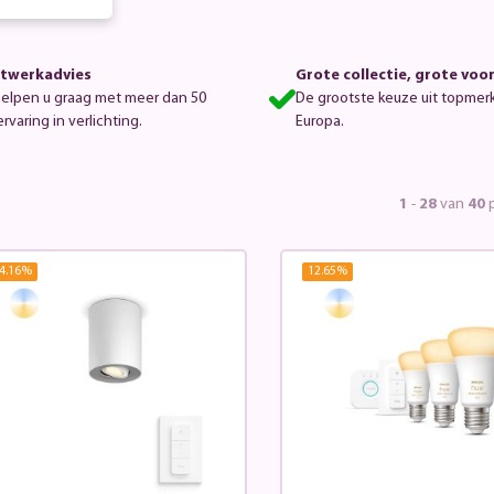
rmaturen
twerkadvies
Grote collectie, grote voo
helpen u graag met meer dan 50
De grootste keuze uit topmer
ervaring in verlichting.
Europa.
1
-
28
van
40
p
4.16
%
12.65
%