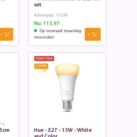
wit
Adviesprijs:
131,99
Nu:
113,97
Op voorraad: maandag
verzonden
Super Deal
29.08
%
 -
,5cm
Hue - E27 - 13W - White
and Color