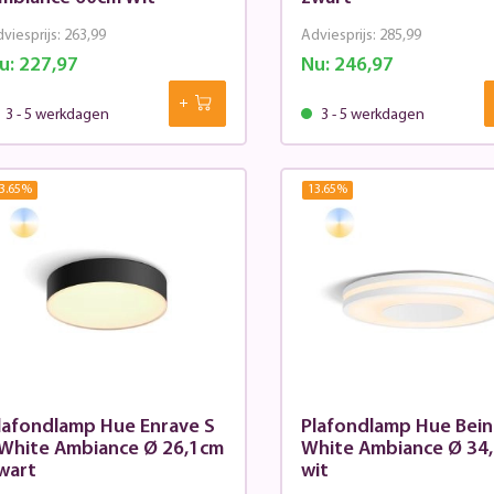
viesprijs:
263,99
Adviesprijs:
285,99
u:
227,97
Nu:
246,97
3 - 5 werkdagen
3 - 5 werkdagen
3.65
%
13.65
%
lafondlamp Hue Enrave S
Plafondlamp Hue Bein
 White Ambiance Ø 26,1cm
White Ambiance Ø 34
wart
wit