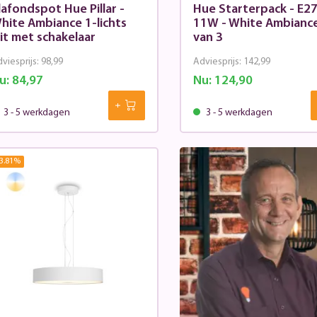
lafondspot Hue Pillar -
Hue Starterpack - E27
hite Ambiance 1-lichts
11W - White Ambiance
it met schakelaar
van 3
viesprijs:
98,99
Adviesprijs:
142,99
u:
84,97
Nu:
124,90
3 - 5 werkdagen
3 - 5 werkdagen
3.81
%