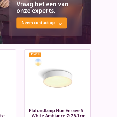
Vraag het een van
onze experts.
Neem contact op
13.65
%
Plafondlamp Hue Enrave S
ite
- White Ambiance Ø 26,1cm