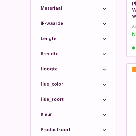
P
Materiaal
W
w
IP-waarde
Ad
N
Lengte
Breedte
Hoogte
1
Hue_color
Hue_soort
Kleur
Productsoort