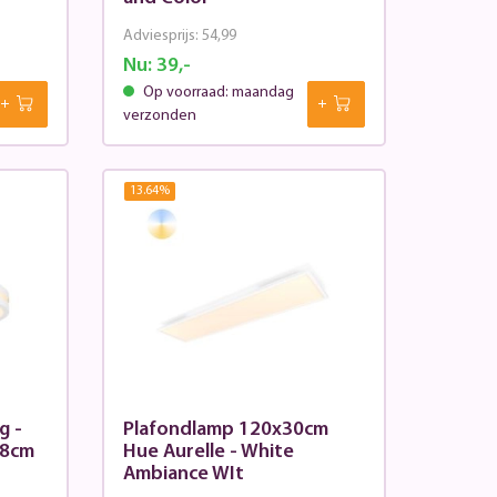
Adviesprijs:
54,99
Nu:
39,-
Op voorraad: maandag
verzonden
13.64
%
g -
Plafondlamp 120x30cm
,8cm
Hue Aurelle - White
Ambiance WIt