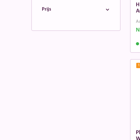
H
Prijs
A
Ad
N
1
P
W