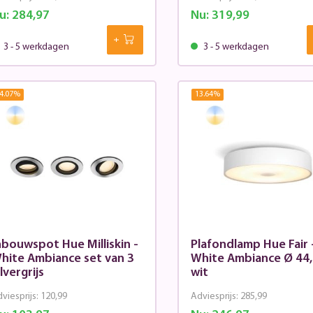
u:
284,97
Nu:
319,99
3 - 5 werkdagen
3 - 5 werkdagen
4.07
%
13.64
%
nbouwspot Hue Milliskin -
Plafondlamp Hue Fair 
hite Ambiance set van 3
White Ambiance Ø 44
ilvergrijs
wit
viesprijs:
120,99
Adviesprijs:
285,99