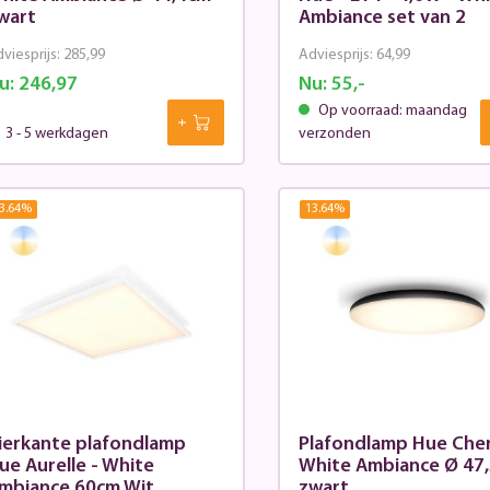
wart
Ambiance set van 2
viesprijs:
285,99
Adviesprijs:
64,99
u:
246,97
Nu:
55,-
Op voorraad: maandag
3 - 5 werkdagen
verzonden
3.64
%
13.64
%
ierkante plafondlamp
Plafondlamp Hue Cher
ue Aurelle - White
White Ambiance Ø 47
mbiance 60cm Wit
zwart