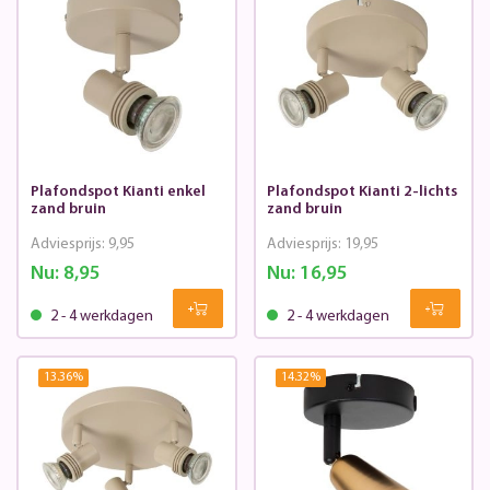
Plafondspot Kianti enkel
Plafondspot Kianti 2-lichts
zand bruin
zand bruin
Adviesprijs:
9,95
Adviesprijs:
19,95
Nu:
8,95
Nu:
16,95
2 - 4 werkdagen
2 - 4 werkdagen
13.36
%
14.32
%