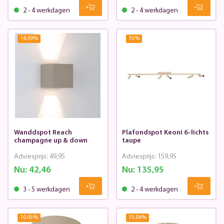
2 - 4 werkdagen
2 - 4 werkdagen
14.99
%
15
%
Wanddspot Reach
Plafondspot Keoni 6-lichts
champagne up & down
taupe
Adviesprijs:
49,95
Adviesprijs:
159,95
Nu:
42,46
Nu:
135,95
3 - 5 werkdagen
2 - 4 werkdagen
10.05
%
15.04
%