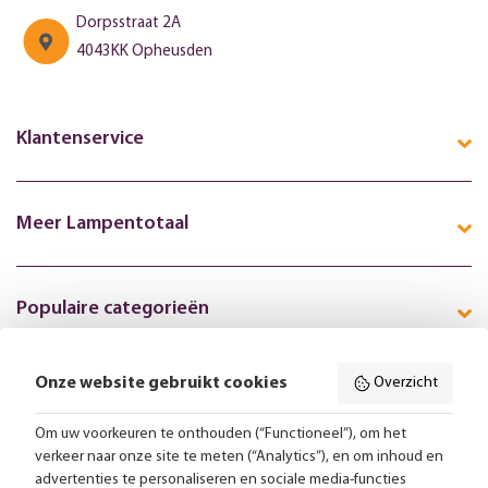
Dorpsstraat 2A
4043KK Opheusden
Klantenservice
Meer Lampentotaal
Populaire categorieën
Onze website gebruikt cookies
Overzicht
Volg ons online:
Om uw voorkeuren te onthouden (“Functioneel”), om het
verkeer naar onze site te meten (“Analytics”), en om inhoud en
Gratis bezorging vanaf 99,-
advertenties te personaliseren en sociale media-functies