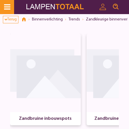
Toestemmingsvenster geopend
Terug
Binnenverlichting
Trends
Zandkleurige binnenverl
Zandbruine inbouwspots
Zandbruine op