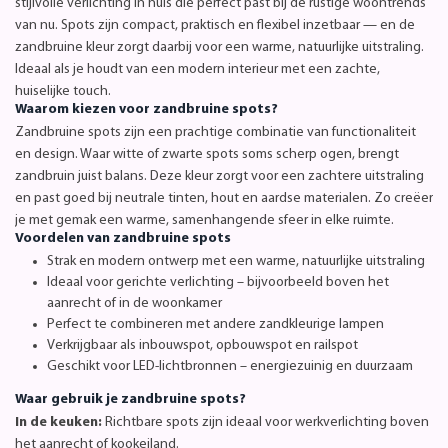
stijlvolle verlichting in huis die perfect past bij de rustige woontrends
van nu. Spots zijn compact, praktisch en flexibel inzetbaar — en de
zandbruine kleur zorgt daarbij voor een warme, natuurlijke uitstraling.
Ideaal als je houdt van een modern interieur met een zachte,
huiselijke touch.
Waarom kiezen voor zandbruine spots?
Zandbruine spots zijn een prachtige combinatie van functionaliteit
en design. Waar witte of zwarte spots soms scherp ogen, brengt
zandbruin juist balans. Deze kleur zorgt voor een zachtere uitstraling
en past goed bij neutrale tinten, hout en aardse materialen. Zo creëer
je met gemak een warme, samenhangende sfeer in elke ruimte.
Voordelen van zandbruine spots
Strak en modern ontwerp met een warme, natuurlijke uitstraling
Ideaal voor gerichte verlichting – bijvoorbeeld boven het
aanrecht of in de woonkamer
Perfect te combineren met andere zandkleurige lampen
Verkrijgbaar als inbouwspot, opbouwspot en railspot
Geschikt voor LED-lichtbronnen – energiezuinig en duurzaam
Waar gebruik je zandbruine spots?
In de keuken:
Richtbare spots zijn ideaal voor werkverlichting boven
het aanrecht of kookeiland.