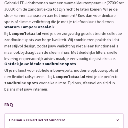
Gebruik LED-lichtbronnen met een warme kleurtemperatuur (2700K tot
3000K) om de zandtint extra tot zijn recht te laten komen. Wil je de
sfeer kunnen aanpassen aan het moment? Kies dan voor dimbare
spots of slimme verlichting die je met je telefoon kunt bedienen.
Waarom LampenTotaal.nl?
Bij
LampenTotaal.nl
vind je een zorgvuldig geselecteerde collectie
zandbruine spots van hoge kwaliteit. Wij combineren praktisch licht
met stijlvol design, zodat jouw verlichting niet alleen functioneel is
maar ook bijdraagt aan de sfeer in huis. Met duidelijke filters, snelle
levering en persoonlijk advies maak je eenvoudig de juiste keuze.
Ontdek jouw ideale zandbruine spots
Of je nu kiest voor subtiele inbouwspots, moderne opbouwspots of
een flexibel railsysteem – bij
LampenTotaal.nl
vind je de perfecte
zandbruine spots
voor elke ruimte. Tijdloos, sfeervol en altijd in
balans met jouw interieur.
FAQ
Hoe kan ik een artikel retourneren?