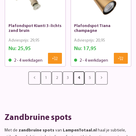
Plafondspot Kianti 3-lichts
Plafondspot Tiana
zand bruin
champagne
Adviesprijs:
29,95
Adviesprijs:
20,95
Nu:
25,95
Nu:
17,95
2 - 4 werkdagen
2 - 4 werkdagen
1
2
3
4
5
Zandbruine spots
Met de
zandbruine spots
van
LampenTotaal.nl
haal je subtiele,