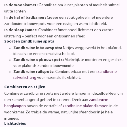
In de woonkamer:
Gebruik ze om kunst, planten of meubels subtiel
uit te lichten.
In de hal of badkamer:
Creëer een strak geheel met meerdere
zandbruine inbouwspots voor een rustig en warm lichtbeeld.
In de slaapkamer:
Combineer functioneel licht met een zachte
uitstraling – perfect voor een ontspannen sfeer.
Soorten zandbruine spots
Zandbruine inbouwspots:
Netjes weggewerkt in het plafond,
ideaal voor een minimalistische look.
Zandbruine opbouwspots:
Makkelijk te monteren en geschikt
voor plafonds zonder inbouwruimte.
Zandbruine railspots:
Combineerbaar met een
zandbruine
railverlichting
voor maximale flexibiliteit.
Combineren en stijlen
Combineer zandbruine spots met andere lampen in dezelfde kleur om
een samenhangend geheel te creëren. Denk aan
zandbruine
hanglampen
boven de eettafel of
zandbruine plafondlampen
in de
woonkamer. Zo trek je de warme, natuurlijke sfeer door in je hele
interieur.
Lichtadvies