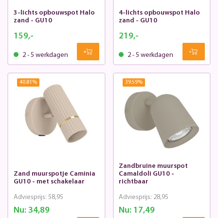
3-lichts opbouwspot Halo
4-lichts opbouwspot Halo
zand - GU10
zand - GU10
159,-
219,-
2 - 5 werkdagen
2 - 5 werkdagen
40.81
%
39.59
%
Zandbruine muurspot
Zand muurspotje Caminia
Camaldoli GU10 -
GU10 - met schakelaar
richtbaar
Adviesprijs:
58,95
Adviesprijs:
28,95
Nu:
34,89
Nu:
17,49