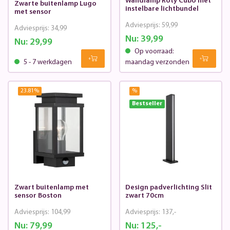
Wandlamp Roty Cubo met
Zwarte buitenlamp Lugo
instelbare lichtbundel
met sensor
Adviesprijs:
59,99
Adviesprijs:
34,99
Nu:
39,99
Nu:
29,99
Op voorraad:
5 - 7 werkdagen
maandag verzonden
23.81
%
%
Bestseller
Zwart buitenlamp met
Design padverlichting Slit
sensor Boston
zwart 70cm
Adviesprijs:
104,99
Adviesprijs:
137,-
Nu:
79,99
Nu:
125,-