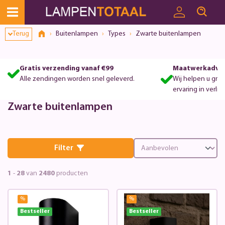
Toestemmingsvenster geopend
Terug
Buitenlampen
Types
Zwarte buitenlampen
Gratis verzending vanaf €99
Maatwerkadvie
Alle zendingen worden snel geleverd.
Wij helpen u gra
ervaring in verlic
Zwarte buitenlampen
Filter
1
-
28
van
2480
producten
%
%
Bestseller
Bestseller