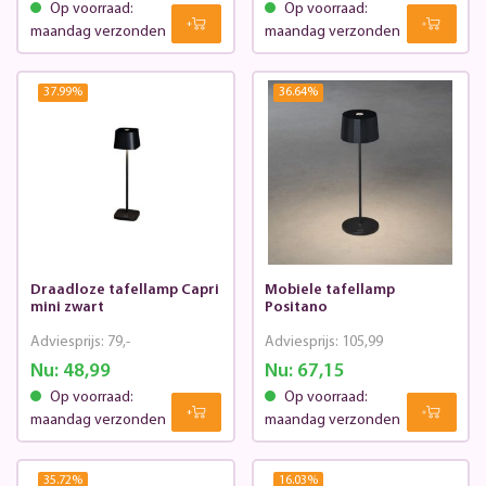
Op voorraad:
Op voorraad:
maandag verzonden
maandag verzonden
37.99
%
36.64
%
Draadloze tafellamp Capri
Mobiele tafellamp
mini zwart
Positano
Adviesprijs:
79,-
Adviesprijs:
105,99
Nu:
48,99
Nu:
67,15
Op voorraad:
Op voorraad:
maandag verzonden
maandag verzonden
35.72
%
16.03
%