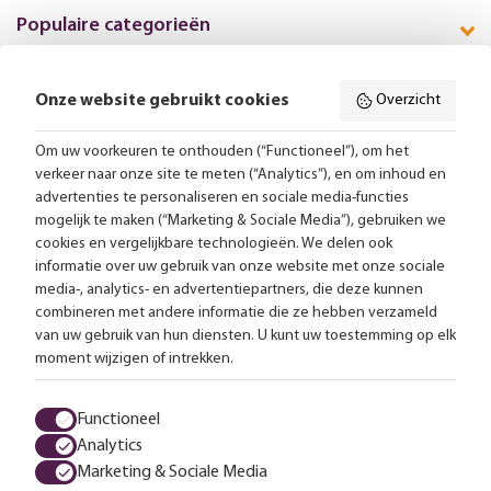
Populaire categorieën
Onze website gebruikt cookies
Overzicht
Volg ons online:
Om uw voorkeuren te onthouden (“Functioneel”), om het
verkeer naar onze site te meten (“Analytics”), en om inhoud en
Gratis bezorging vanaf 99,-
advertenties te personaliseren en sociale media-functies
mogelijk te maken (“Marketing & Sociale Media”), gebruiken we
cookies en vergelijkbare technologieën. We delen ook
Advies op maat
informatie over uw gebruik van onze website met onze sociale
media-, analytics- en advertentiepartners, die deze kunnen
Meer dan 25.000 lampen op voorraad
combineren met andere informatie die ze hebben verzameld
van uw gebruik van hun diensten. U kunt uw toestemming op elk
moment wijzigen of intrekken.
4.57 uit 2853 reviews
Functioneel
Alle prijzen zijn inclusief btw en exclusief eventuele verzendkosten.
Analytics
Marketing & Sociale Media
Algemene voorwaarden
Privacy statement
Cookies