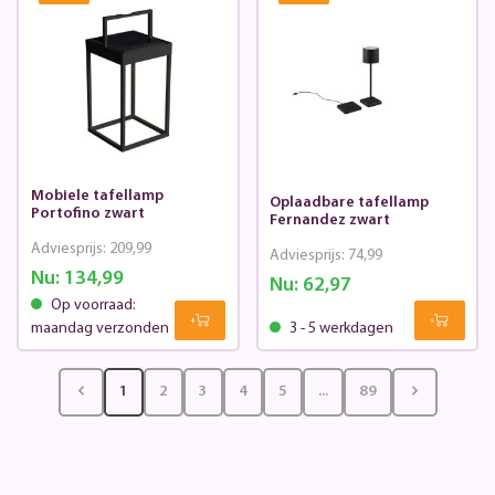
Mobiele tafellamp
Oplaadbare tafellamp
Portofino zwart
Fernandez zwart
Adviesprijs:
209,99
Adviesprijs:
74,99
Nu:
134,99
Nu:
62,97
Op voorraad:
maandag verzonden
3 - 5 werkdagen
1
2
3
4
5
...
89