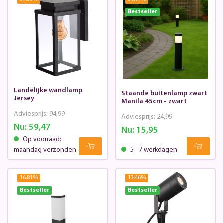
Bestseller
Landelijke wandlamp
Staande buitenlamp zwart
Jersey
Manila 45cm - zwart
Adviesprijs:
94,99
Adviesprijs:
24,99
Nu:
59,47
Nu:
15,95
Op voorraad:
maandag verzonden
5 - 7 werkdagen
16.81
%
13.46
%
Bestseller
Bestseller