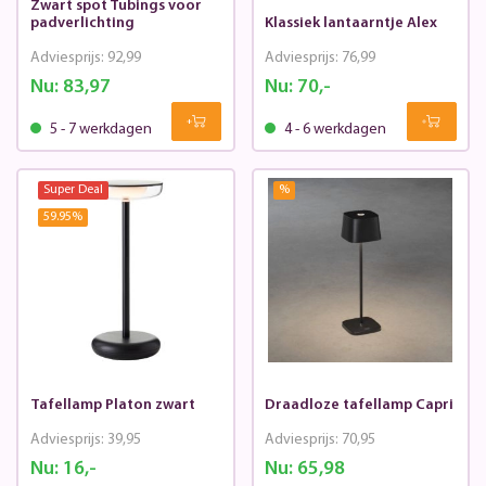
Zwart spot Tubings voor
padverlichting
Klassiek lantaarntje Alex
Adviesprijs:
92,99
Adviesprijs:
76,99
Nu:
83,97
Nu:
70,-
5 - 7 werkdagen
4 - 6 werkdagen
Super Deal
%
59.95
%
Tafellamp Platon zwart
Draadloze tafellamp Capri
Adviesprijs:
39,95
Adviesprijs:
70,95
Nu:
16,-
Nu:
65,98