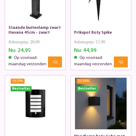
Staande buitenlamp zwart
Havana 45cm - zwart
Prikspot Roty Spike
Adviesprijs:
29,99
Adviesprijs:
51,99
Nu:
24,95
Nu:
44,99
Op voorraad:
Op voorraad:
maandag verzonden
maandag verzonden
14.29
%
33.34
%
Bestseller
Bestseller