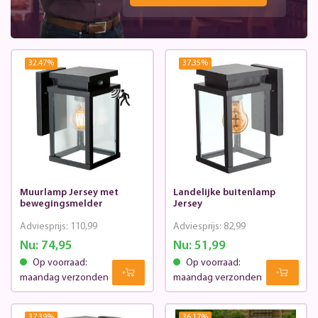
32.47
%
37.35
%
Muurlamp Jersey met
Landelijke buitenlamp
bewegingsmelder
Jersey
Adviesprijs:
110,99
Adviesprijs:
82,99
Nu:
74,95
Nu:
51,99
Op voorraad:
Op voorraad:
maandag verzonden
maandag verzonden
37.39
%
36.17
%