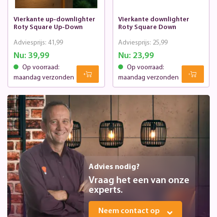
Vierkante up-downlighter
Vierkante downlighter
Roty Square Up-Down
Roty Square Down
Adviesprijs:
41,99
Adviesprijs:
25,99
Nu:
39,99
Nu:
23,99
Op voorraad:
Op voorraad:
maandag verzonden
maandag verzonden
Advies nodig?
Vraag het een van onze
experts.
Neem contact op