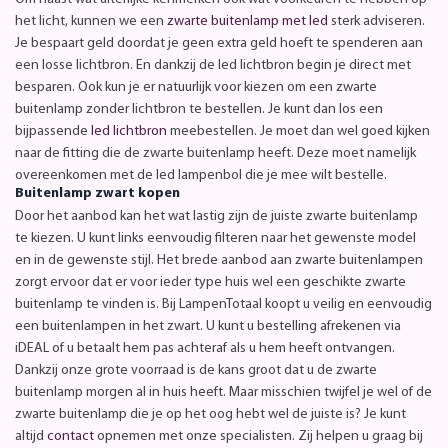
het licht, kunnen we een
zwarte buitenlamp met led
sterk adviseren.
Je bespaart geld doordat je geen extra geld hoeft te spenderen aan
een losse lichtbron. En dankzij de led lichtbron begin je direct met
besparen. Ook kun je er natuurlijk voor kiezen om een zwarte
buitenlamp zonder lichtbron te bestellen. Je kunt dan los een
bijpassende
led lichtbron
meebestellen. Je moet dan wel goed kijken
naar de fitting die de zwarte buitenlamp heeft. Deze moet namelijk
overeenkomen met de led lampenbol die je mee wilt bestelle.
Buitenlamp zwart kopen
Door het aanbod kan het wat lastig zijn de juiste zwarte buitenlamp
te kiezen. U kunt links eenvoudig filteren naar het gewenste model
en in de gewenste stijl. Het brede aanbod aan zwarte buitenlampen
zorgt ervoor dat er voor ieder type huis wel een geschikte zwarte
buitenlamp te vinden is. Bij LampenTotaal koopt u veilig en eenvoudig
een buitenlampen in het zwart. U kunt u bestelling afrekenen via
iDEAL of u betaalt hem pas achteraf als u hem heeft ontvangen.
Dankzij onze grote voorraad is de kans groot dat u de zwarte
buitenlamp morgen al in huis heeft. Maar misschien twijfel je wel of de
zwarte buitenlamp die je op het oog hebt wel de juiste is? Je kunt
altijd
contact
opnemen met onze specialisten. Zij helpen u graag bij