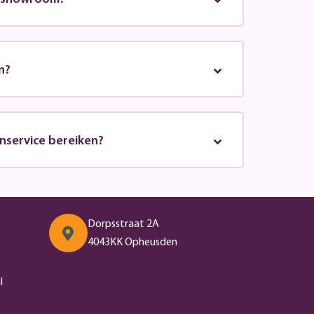
n?
tenservice bereiken?
Dorpsstraat 2A
4043KK Opheusden
l