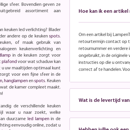
lige sfeer. Bovendien geven ze
uitgebreid assortiment aan
Hoe kan ik een artike
n keuken led verlichting? Blader
Om een artikel bij LampenT
onder andere op de keuken
spots
.
retourtermijn contact op 
euken, of maak gebruik van
retournummer en verdere i
alogeen keukenverlichting en
dlamp
in de keuken zorgt voor
ongebruikt, in de originele 
t
plafond
voor wat schaduw kan
instructies op die u ontva
t u uw maaltijden optimaal kunt
correct af te handelen. Voor
rgt voor een fijne sfeer in de
n
,
hanglampen
en
spots
. Keuken
 wat de kamer compleet maakt.
n!
Wat is de levertijd va
tandig de verschillende keuken
ijl waar u naar zoekt, welke
k van duurzame
led lampen
in de
chting eenvoudig online, zodat u
Hebben jullie ook ee