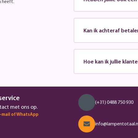
n heeft.
Kan ik achteraf betale
Hoe kan ik jullie klan
service
(+31) 0488 750 930
act met ons op.
e-mail of WhatsApp
info@lampentotaal.n