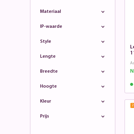
Materiaal
IP-waarde
Style
L
1
Lengte
Ad
N
Breedte
Hoogte
Kleur
2
Prijs