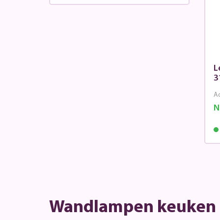
L
3
Ad
N
Wandlampen keuken