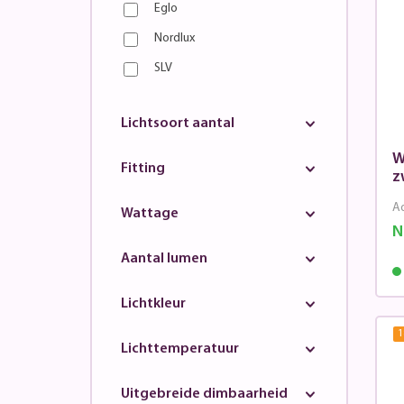
Eglo
Nordlux
SLV
Lichtsoort aantal
W
Fitting
z
Ad
Wattage
N
Aantal lumen
Lichtkleur
1
Lichttemperatuur
Uitgebreide dimbaarheid