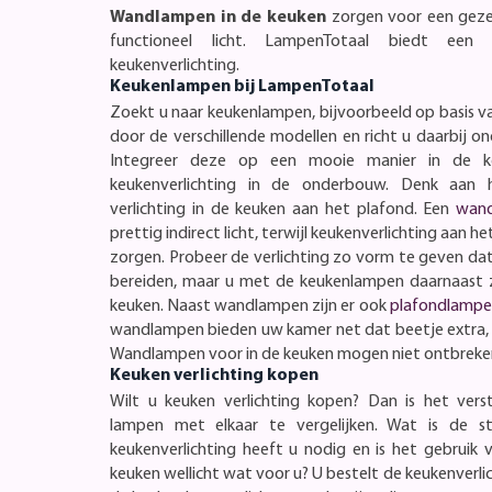
Wandlampen in de keuken
zorgen voor een gezel
functioneel licht. LampenTotaal biedt een 
keukenverlichting.
Keukenlampen bij LampenTotaal
Zoekt u naar keukenlampen, bijvoorbeeld op basis va
door de verschillende modellen en richt u daarbij 
Integreer deze op een mooie manier in de k
keukenverlichting in de onderbouw. Denk aan h
verlichting in de keuken aan het plafond. Een
wan
prettig indirect licht, terwijl keukenverlichting aan he
zorgen. Probeer de verlichting zo vorm te geven da
bereiden, maar u met de keukenlampen daarnaast zo
keuken. Naast wandlampen zijn er ook
plafondlampe
wandlampen bieden uw kamer net dat beetje extra,
Wandlampen voor in de keuken mogen niet ontbreke
Keuken verlichting kopen
Wilt u keuken verlichting kopen? Dan is het vers
lampen met elkaar te vergelijken. Wat is de st
keukenverlichting heeft u nodig en is het gebrui
keuken wellicht wat voor u? U bestelt de keukenverli