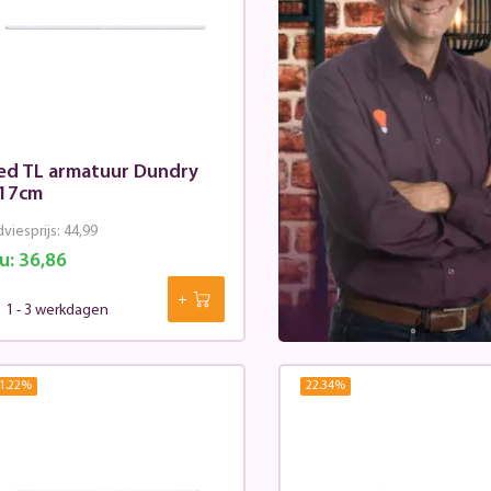
ed TL armatuur Dundry
17cm
viesprijs:
44,99
u:
36,86
1 - 3 werkdagen
1.22
%
22.34
%