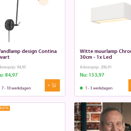
andlamp design Contina
Witte muurlamp Chr
wart
30cm - 1x Led
viesprijs:
94,95
Adviesprijs:
206,91
u:
84,97
Nu:
153,97
7 - 10 werkdagen
1 - 3 werkdagen
8.07
%