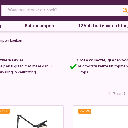
g
Buitenlampen
12 Volt buitenverlichtin
mpen keuken
twerkadvies
Grote collectie, grote voo
helpen u graag met meer dan 50
De grootste keuze uit topmer
ervaring in verlichting.
Europa.
1
-
7
van
7
p
0.51
%
25.59
%