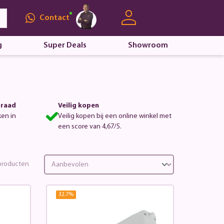
Contact
g
Super Deals
Showroom
rraad
Veilig kopen
ken in
Veilig kopen bij een online winkel met
een score van 4,67/5.
roducten
32.7
%