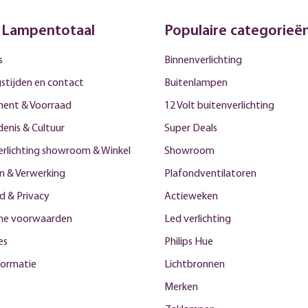
 Lampentotaal
Populaire categorieë
s
Binnenverlichting
stijden en contact
Buitenlampen
ment & Voorraad
12 Volt buitenverlichting
enis & Cultuur
Super Deals
erlichting showroom & Winkel
Showroom
n & Verwerking
Plafondventilatoren
id & Privacy
Actieweken
ne voorwaarden
Led verlichting
es
Philips Hue
formatie
Lichtbronnen
Merken