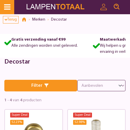
Terug
Merken
Decostar
Gratis verzending vanaf €99
Maatwerkadvie
Alle zendingen worden snel geleverd.
Wij helpen u gra
ervaring in verlic
Decostar
Filter
1
-
4
van
4
producten
Super Deal
Super Deal
52.23
%
52.98
%