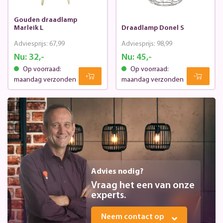
Gouden draadlamp
Marleik L
Draadlamp Donel S
Adviesprijs:
67,99
Adviesprijs:
98,99
Nu:
32,-
Nu:
45,-
Op voorraad:
Op voorraad:
maandag verzonden
maandag verzonden
Advies nodig?
Vraag het een van onze
experts.
Neem contact op