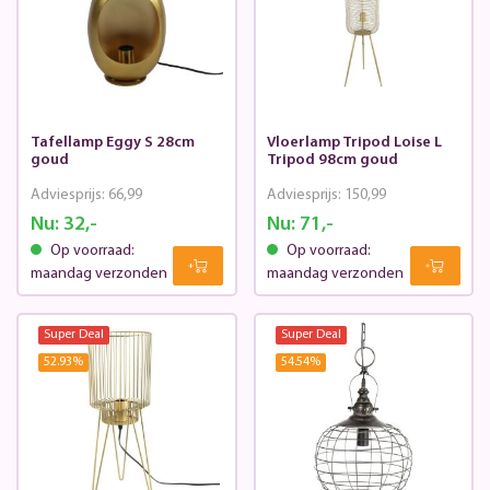
Tafellamp Eggy S 28cm
Vloerlamp Tripod Loise L
goud
Tripod 98cm goud
Adviesprijs:
66,99
Adviesprijs:
150,99
Nu:
32,-
Nu:
71,-
Op voorraad:
Op voorraad:
maandag verzonden
maandag verzonden
Super Deal
Super Deal
52.93
%
54.54
%