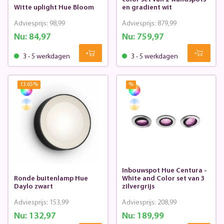
Witte uplight Hue Bloom
en gradient wit
Adviesprijs:
98,99
Adviesprijs:
879,99
Nu:
84,97
Nu:
759,97
3 - 5 werkdagen
3 - 5 werkdagen
13.65
%
%
Inbouwspot Hue Centura -
Ronde buitenlamp Hue
White and Color set van 3
Daylo zwart
zilvergrijs
Adviesprijs:
153,99
Adviesprijs:
208,99
Nu:
132,97
Nu:
189,99