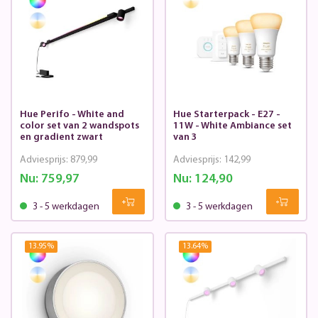
Hue Perifo - White and
Hue Starterpack - E27 -
color set van 2 wandspots
11W - White Ambiance set
en gradient zwart
van 3
Adviesprijs:
879,99
Adviesprijs:
142,99
Nu:
759,97
Nu:
124,90
3 - 5 werkdagen
3 - 5 werkdagen
13.95
%
13.64
%