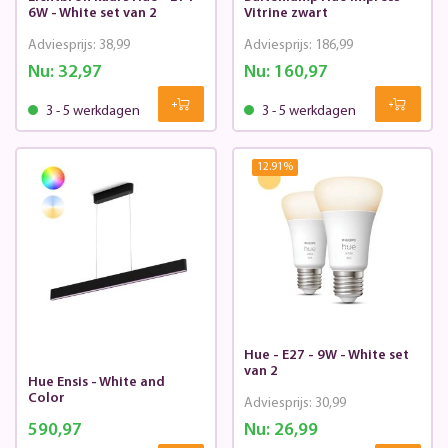
6W - White set van 2
Vitrine zwart
Adviesprijs:
38,99
Adviesprijs:
186,99
Nu:
32,97
Nu:
160,97
3 - 5 werkdagen
3 - 5 werkdagen
12.91
%
Hue - E27 - 9W - White set
van 2
Hue Ensis - White and
Color
Adviesprijs:
30,99
590,97
Nu:
26,99