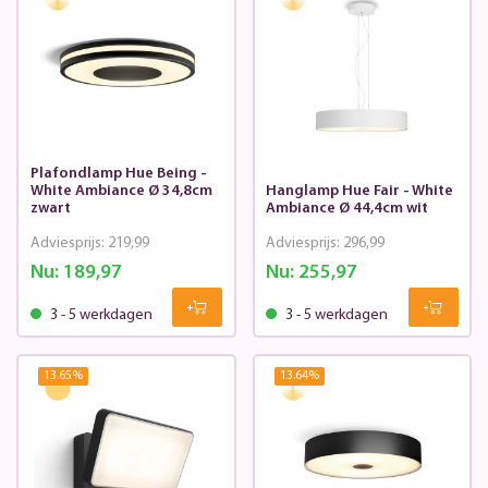
Plafondlamp Hue Being -
White Ambiance Ø 34,8cm
Hanglamp Hue Fair - White
zwart
Ambiance Ø 44,4cm wit
Adviesprijs:
219,99
Adviesprijs:
296,99
Nu:
189,97
Nu:
255,97
3 - 5 werkdagen
3 - 5 werkdagen
13.65
%
13.64
%