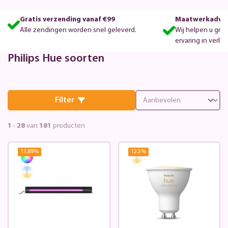
Gratis verzending vanaf €99
Maatwerkadvie
Alle zendingen worden snel geleverd.
Wij helpen u gra
ervaring in verlic
Philips Hue soorten
Filter
1
-
28
van
181
producten
13.89
%
12.5
%