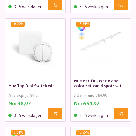
3 - 5 werkdagen
3 - 5 werkdagen
10.95
%
13.64
%
Hue Perifo - White and
Hue Tap Dial Switch wit
color set van 4 spots wit
Adviesprijs:
54,99
Adviesprijs:
769,99
Nu:
48,97
Nu:
664,97
3 - 5 werkdagen
3 - 5 werkdagen
13.64
%
12.65
%