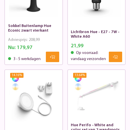
Sokkel Buitenlamp Hue
Econic zwart vierkant
Lichtbron Hue - E27 - 7W -
White A60
Adviesprijs:
208,99
21,99
Nu:
179,97
Op voorraad:
3 - 5 werkdagen
vandaag verzonden
14.16
%
13.64
%
Hue Perifo - White and
color set van 2 wandspots