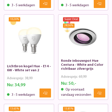
3 - 5 werkdagen
3 - 5 werkdagen
10.26
%
Super Deal
28.56
%
Ronde inbouwspot Hue
Centura - White and Color
Lichtbron kogel Hue - E14 -
richtbaar zilvergrijs
6W - White set van 2
Adviesprijs:
69,99
Adviesprijs:
38,99
Nu:
50,-
Nu:
34,99
Op voorraad:
3 - 5 werkdagen
vandaag verzonden
13.65
%
13.81
%