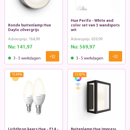
Hue Perifo - White and
Ronde buitenlamp Hue
color set van 3 wandspots
Daylo zilvergrijs
wit
Adviesprijs:
164,99
Adviesprijs:
659,99
Nu:
141,97
Nu:
569,97
3 - 5 werkdagen
3 - 5 werkdagen
15.44
%
13.92
%
Lichtbron kaars Hue - E14 -
Buitenlamp Hue Impress