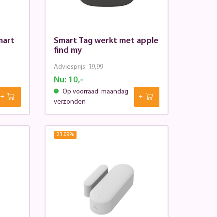
mart
Smart Tag werkt met apple
find my
Adviesprijs:
19,99
Nu:
10,-
Op voorraad: maandag
verzonden
23.09
%