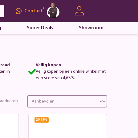
Contact
g
Super Deals
Showroom
rraad
Veilig kopen
ken in
Veilig kopen bij een online winkel met
een score van 4,67/5.
roducten
29.68
%