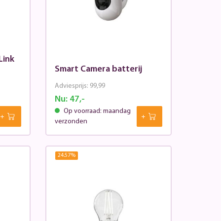
Link
Smart Camera batterij
Adviesprijs:
99,99
Nu:
47,-
Op voorraad: maandag
verzonden
24.57
%