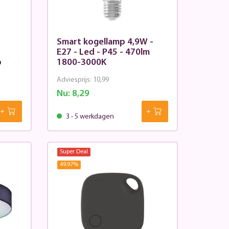
Smart kogellamp 4,9W -
E27 - Led - P45 - 470lm
p
1800-3000K
Adviesprijs:
10,99
Nu:
8,29
3 - 5 werkdagen
Super Deal
49.97
%