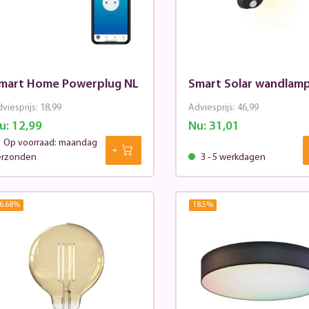
mart Home Powerplug NL
Smart Solar wandlam
viesprijs:
18,99
Adviesprijs:
46,99
u:
12,99
Nu:
31,01
Op voorraad: maandag
erzonden
3 - 5 werkdagen
6.68
%
18.5
%