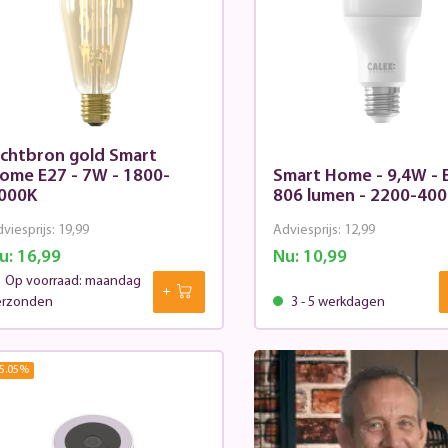
ichtbron gold Smart
ome E27 - 7W - 1800-
Smart Home - 9,4W - 
000K
806 lumen - 2200-40
viesprijs:
19,99
Adviesprijs:
12,99
u:
16,99
Nu:
10,99
Op voorraad: maandag
erzonden
3 - 5 werkdagen
5.05
%