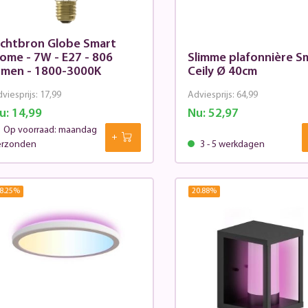
ichtbron Globe Smart
ome - 7W - E27 - 806
Slimme plafonnière S
umen - 1800-3000K
Ceily Ø 40cm
viesprijs:
17,99
Adviesprijs:
64,99
u:
14,99
Nu:
52,97
Op voorraad: maandag
erzonden
3 - 5 werkdagen
8.25
%
20.88
%