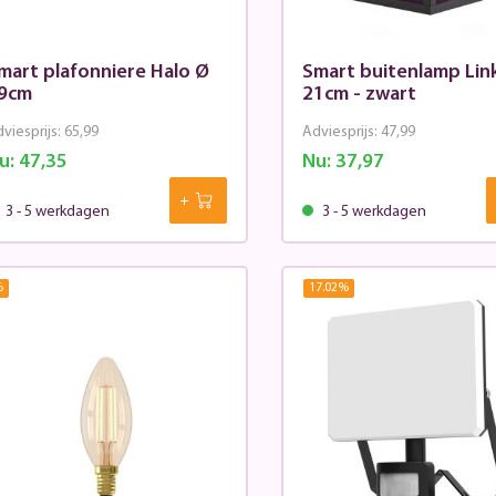
mart plafonniere Halo Ø
Smart buitenlamp Link
9cm
21cm - zwart
viesprijs:
65,99
Adviesprijs:
47,99
u:
47,35
Nu:
37,97
3 - 5 werkdagen
3 - 5 werkdagen
%
17.02
%