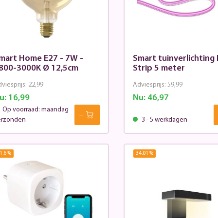
mart Home E27 - 7W -
Smart tuinverlichting 
800-3000K Ø 12,5cm
Strip 5 meter
viesprijs:
22,99
Adviesprijs:
59,99
u:
16,99
Nu:
46,97
Op voorraad: maandag
erzonden
3 - 5 werkdagen
1.6
%
34.01
%