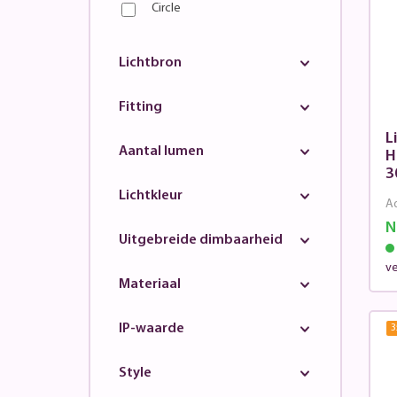
Circle
Lichtbron
Fitting
L
Aantal lumen
H
3
Lichtkleur
Ad
N
Uitgebreide dimbaarheid
v
Materiaal
IP-waarde
3
Style