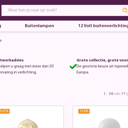
g
Buitenlampen
12 Volt buitenverlichtin
e
twerkadvies
Grote collectie, grote voo
helpen u graag met meer dan 50
De grootste keuze uit topmer
ervaring in verlichting.
Europa.
1
-
28
van
77
p
5.01
%
15.4
%