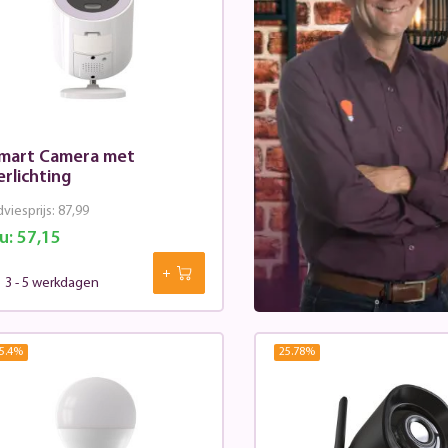
mart Camera met
erlichting
viesprijs:
87,99
u:
57,15
3 - 5 werkdagen
5.4
%
25.78
%