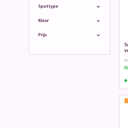
Spottype
Kleur
Prijs
S
v
Ad
N
1