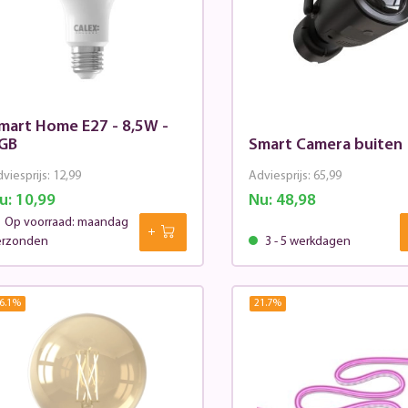
mart Home E27 - 8,5W -
GB
Smart Camera buiten
viesprijs:
12,99
Adviesprijs:
65,99
u:
10,99
Nu:
48,98
Op voorraad: maandag
erzonden
3 - 5 werkdagen
6.1
%
21.7
%