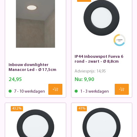
IP44 inbouwspot Fueva 6
rond - zwart - Ø 8,8cm
Inbouw downlighter
Manacor Led - Ø 17,5cm
Adviesprijs:
14,95
24,95
Nu:
9,90
7 - 10 werkdagen
1 - 3 werkdagen
43.2
%
41
%