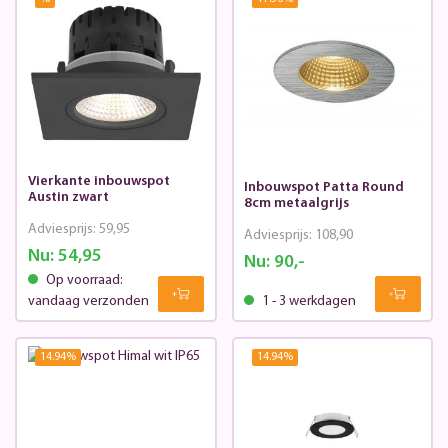
Vierkante inbouwspot
Inbouwspot Patta Round
Austin zwart
8cm metaalgrijs
Adviesprijs:
59,95
Adviesprijs:
108,90
Nu:
54,95
Nu:
90,-
Op voorraad:
vandaag verzonden
1 - 3 werkdagen
14.94
%
14.94
%