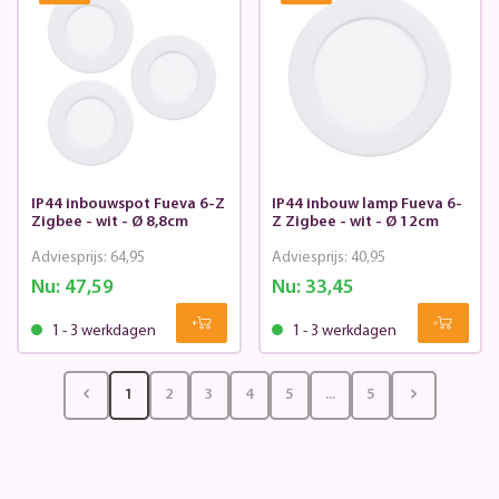
IP44 inbouwspot Fueva 6-Z
IP44 inbouw lamp Fueva 6-
Zigbee - wit - Ø 8,8cm
Z Zigbee - wit - Ø 12cm
Adviesprijs:
64,95
Adviesprijs:
40,95
Nu:
47,59
Nu:
33,45
1 - 3 werkdagen
1 - 3 werkdagen
1
2
3
4
5
...
5