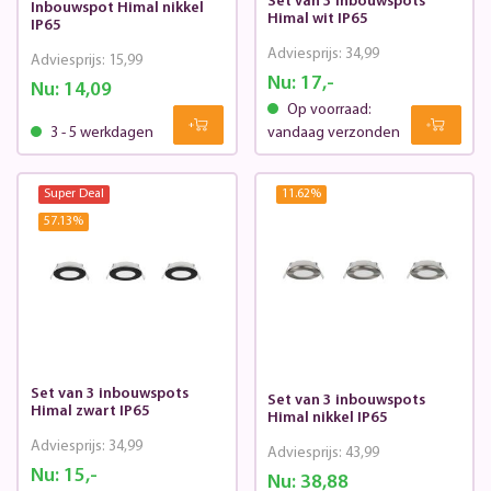
Set van 3 inbouwspots
Inbouwspot Himal nikkel
Himal wit IP65
IP65
Adviesprijs:
34,99
Adviesprijs:
15,99
Nu:
17,-
Nu:
14,09
Op voorraad:
3 - 5 werkdagen
vandaag verzonden
Super Deal
11.62
%
57.13
%
Set van 3 inbouwspots
Set van 3 inbouwspots
Himal zwart IP65
Himal nikkel IP65
Adviesprijs:
34,99
Adviesprijs:
43,99
Nu:
15,-
Nu:
38,88