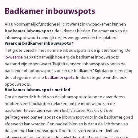
Badkamer inbouwspots
Als u voornamelijk functioneel licht wenst in uw badkamer, kunnen
badkamer inbouwspots
de uitkomst bieden. De armatuur van de
inbouwspot wordt namelijk netjes weggewerkt in het plafond.
Waarom badkamer inbouwspots?
Het grote verschil met normale inbouwspots is de ip certificering. De
ip-waarde
bepaalt namelijk hoe erg de badkamer inbouwspots
bestand zijn tegen water. Twijfelt u tussen inbouwspots voor in de
badkamer of opbouwspots voor in de badkamer? Kijk dan ook eens bij
de categorie met alle
badkamer spots
. In die categorie vindt u ook
opbouwspots.
Badkamer inbouwspots met led
Om de waterdichtheid van de inbouwspot te kunnen garanderen
hebben veel fabrikanten gekozen om de inbouwspots in de
badkamer te voorzien van een led lichtbron. Vaak is dit een
geïntegreerd paneel zodat de inbouwspot voor in de badkamer goed
afgewerkt kan worden. Een nadeel hiervan is dat u de lichtbron van
de spot niet kunt vervangen. Door te kiezen voor een dimbare
inbouwspot met led kunt u de verlichting altijd nog aanpassen naar