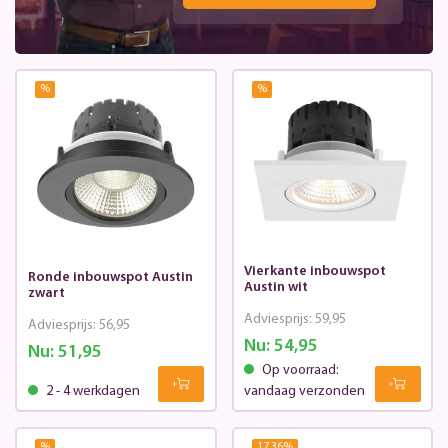
%
%
Vierkante inbouwspot
Ronde inbouwspot Austin
Austin wit
zwart
Adviesprijs:
59,95
Adviesprijs:
56,95
Nu:
54,95
Nu:
51,95
Op voorraad:
2 - 4 werkdagen
vandaag verzonden
%
17.36
%