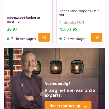
Ronde inbouwspot Austin
wit
Inbouwspot Umberto
messing
Adviesprijs:
56,95
20,97
Nu:
51,95
7 - 10 werkdagen
2 - 4 werkdagen
Advies nodig?
Vraag het een van onze
experts.
Neem contact op