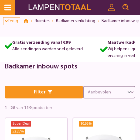
Terug
Ruimtes
Badkamer verlichting
Badkamer inbouw sp
Gratis verzending vanaf €99
Maatwerkadvie
Alle zendingen worden snel geleverd.
Wij helpen u gra
ervaring in verlic
Badkamer inbouw spots
Filter
1
-
28
van
119
producten
Super Deal
10.66
%
52.27
%