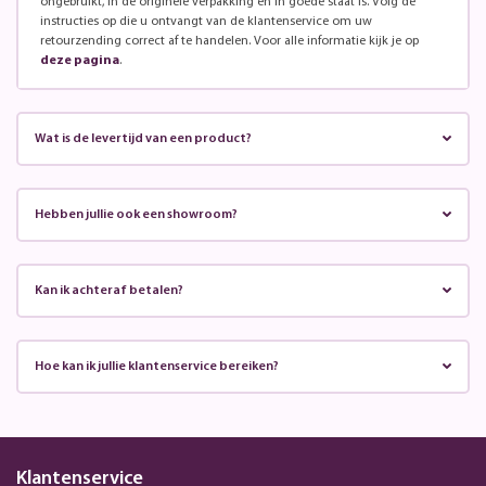
ongebruikt, in de originele verpakking en in goede staat is. Volg de
instructies op die u ontvangt van de klantenservice om uw
retourzending correct af te handelen. Voor alle informatie kijk je op
deze pagina
.
Wat is de levertijd van een product?
Hebben jullie ook een showroom?
Kan ik achteraf betalen?
Hoe kan ik jullie klantenservice bereiken?
Klantenservice