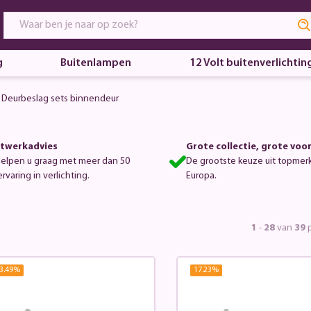
g
Buitenlampen
12 Volt buitenverlichtin
Deurbeslag sets binnendeur
twerkadvies
Grote collectie, grote voo
helpen u graag met meer dan 50
De grootste keuze uit topmer
ervaring in verlichting.
Europa.
1
-
28
van
39
p
3.49
%
17.23
%