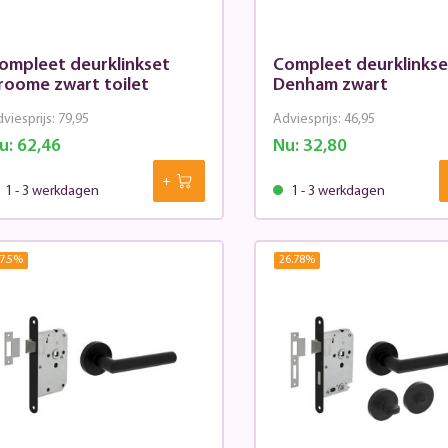
ompleet deurklinkset
Compleet deurklinkse
roome zwart toilet
Denham zwart
viesprijs:
79,95
Adviesprijs:
46,95
u:
62,46
Nu:
32,80
1 - 3 werkdagen
1 - 3 werkdagen
7.5
%
26.78
%