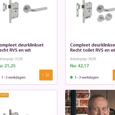
ompleet deurklinkset
Compleet deurklinkse
echt RVS en wit
Recht toilet RVS en w
viesprijs:
31,95
Adviesprijs:
50,95
u:
21,25
Nu:
42,17
1 - 3 werkdagen
1 - 3 werkdagen
7.42
%