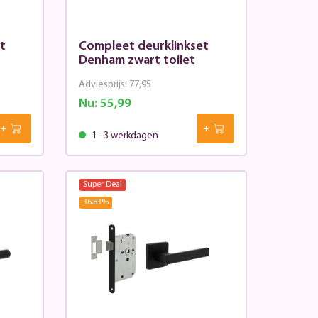
t
Compleet deurklinkset
Denham zwart toilet
Adviesprijs:
77,95
Nu:
55,99
1 - 3 werkdagen
Super Deal
36.83
%