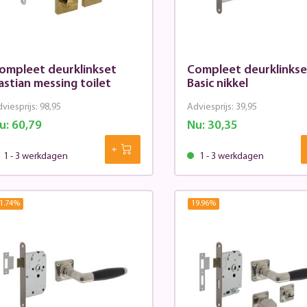
ompleet deurklinkset
Compleet deurklinkse
astian messing toilet
Basic nikkel
viesprijs:
98,95
Adviesprijs:
39,95
u:
60,79
Nu:
30,35
1 - 3 werkdagen
1 - 3 werkdagen
1.74
%
19.96
%