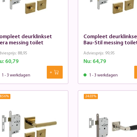
ompleet deurklinkset
Compleet deurklinkse
era messing toilet
Bau-Stil messing toile
viesprijs:
88,95
Adviesprijs:
99,95
u:
60,79
Nu:
64,79
1 - 3 werkdagen
1 - 3 werkdagen
8.56
%
24.03
%