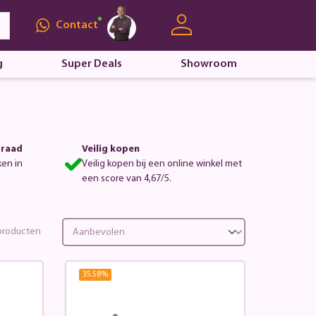
Contact
g
Super Deals
Showroom
rraad
Veilig kopen
ken in
Veilig kopen bij een online winkel met
een score van 4,67/5.
roducten
35.58
%