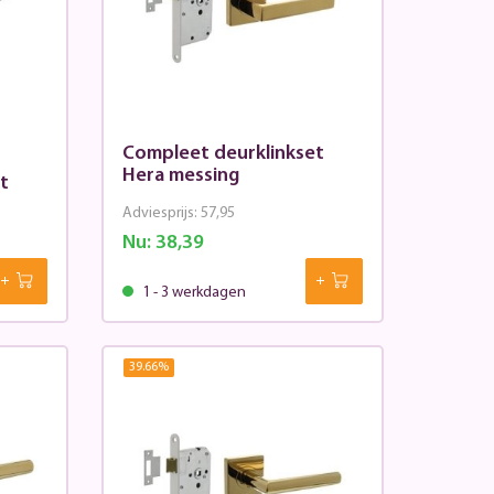
Compleet deurklinkset
Hera messing
t
Adviesprijs:
57,95
Nu:
38,39
1 - 3 werkdagen
39.66
%