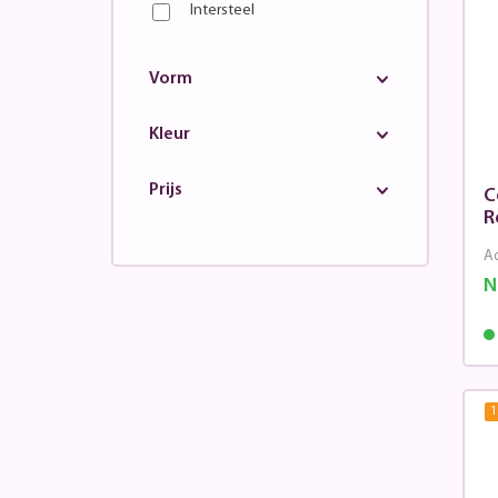
Intersteel
Vorm
Kleur
Prijs
C
R
Ad
N
1