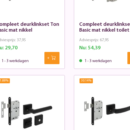
ompleet deurklinkset Ton
Compleet deurklinkse
asic mat nikkel
Basic mat nikkel toilet
viesprijs:
37,95
Adviesprijs:
67,95
u:
29,70
Nu:
54,39
1 - 3 werkdagen
1 - 3 werkdagen
1.88
%
30.14
%