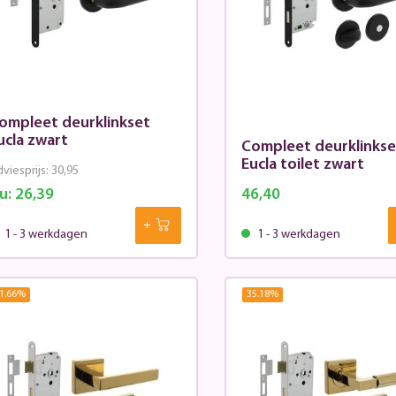
ompleet deurklinkset
ucla zwart
Compleet deurklinkse
Eucla toilet zwart
viesprijs:
30,95
u:
26,39
46,40
1 - 3 werkdagen
1 - 3 werkdagen
1.66
%
35.18
%