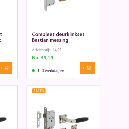
t
Compleet deurklinkset
t
Bastian messing
Adviesprijs:
64,95
Nu:
39,19
1 - 3 werkdagen
19.13
%