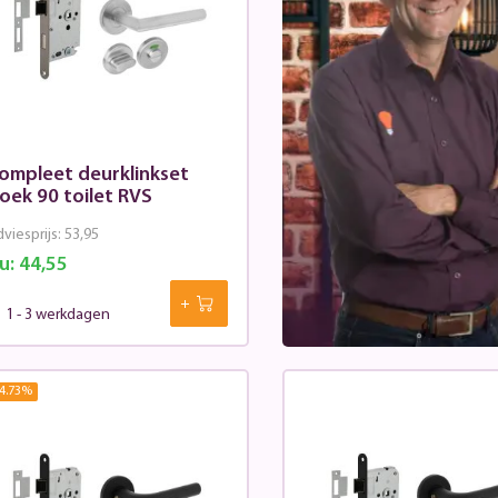
ompleet deurklinkset
oek 90 toilet RVS
viesprijs:
53,95
u:
44,55
1 - 3 werkdagen
4.73
%