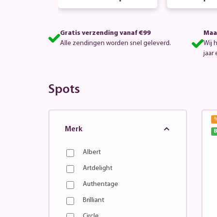
Gratis verzending vanaf €99
Maa
Alle zendingen worden snel geleverd.
Wij 
jaar 
Spots
Merk
B
Albert
Artdelight
Authentage
Brilliant
Circle