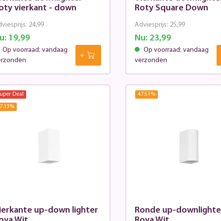
oty vierkant - down
Roty Square Down
viesprijs:
24,99
Adviesprijs:
25,99
u:
19,99
Nu:
23,99
Op voorraad: vandaag
Op voorraad: vandaag
erzonden
verzonden
uper Deal
47.51
%
7.13
%
ierkante up-down lighter
Ronde up-downlighte
oya Wit
Roya Wit