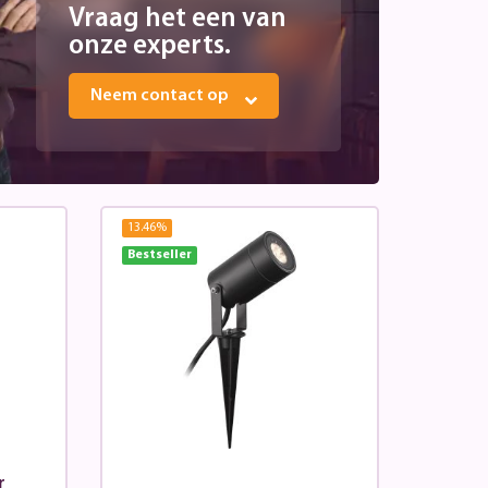
Vraag het een van
onze experts.
Neem contact op
13.46
%
Bestseller
r