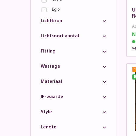
Eglo
U
R
Fischer & Honsel
Lichtbron
Ad
Franssen
N
Lichtsoort aantal
GardenLights
v
Globo
Fitting
GP
Wattage
In-lite
B
KonstSmide
Materiaal
KS Verlichting
IP-waarde
LightLux
Lightpro
Style
Lucide
Lengte
Lutec