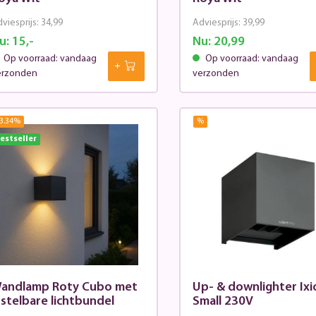
viesprijs:
34,99
Adviesprijs:
39,99
u:
15,-
Nu:
20,99
Op voorraad: vandaag
Op voorraad: vandaag
erzonden
verzonden
3.34
%
%
estseller
andlamp Roty Cubo met
Up- & downlighter Ixi
nstelbare lichtbundel
Small 230V