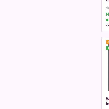
Ad
N
v
3
B
W
i