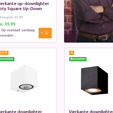
ierkante up-downlighter
oty Square Up-Down
viesprijs:
41,99
u:
39,99
Op voorraad: vandaag
erzonden
0.01
%
%
estseller
Bestseller
ierkante downlighter
Vierkante downlighte