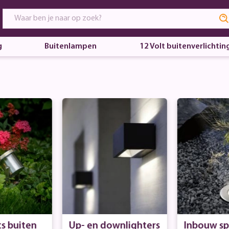
g
Buitenlampen
12 Volt buitenverlichtin
s buiten
Up- en downlighters
Inbouw sp