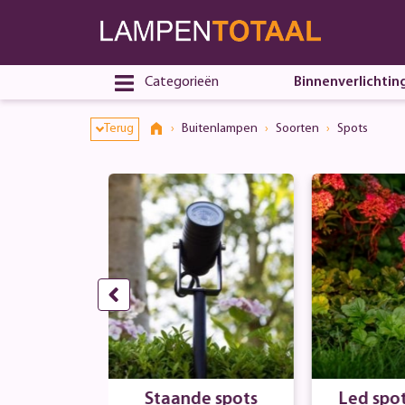
Categorieën
Binnenverlichtin
Terug
Buitenlampen
Soorten
Spots
spots
Staande spots
Led spot