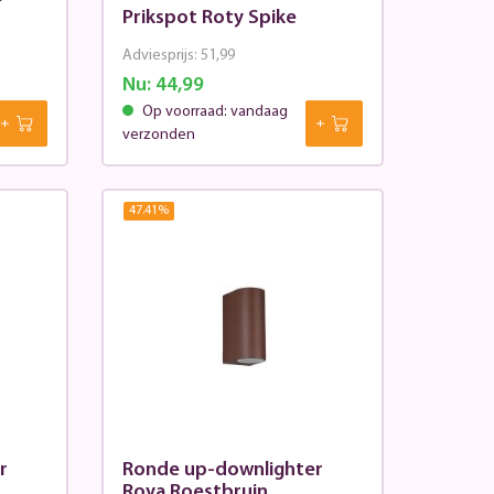
Prikspot Roty Spike
Adviesprijs:
51,99
Nu:
44,99
Op voorraad: vandaag
verzonden
47.41
%
r
Ronde up-downlighter
Roya Roestbruin