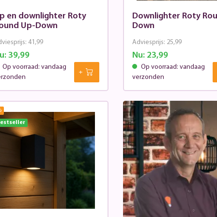
p en downlighter Roty
Downlighter Roty Ro
ound Up-Down
Down
viesprijs:
41,99
Adviesprijs:
25,99
u:
39,99
Nu:
23,99
Op voorraad: vandaag
Op voorraad: vandaag
erzonden
verzonden
%
estseller