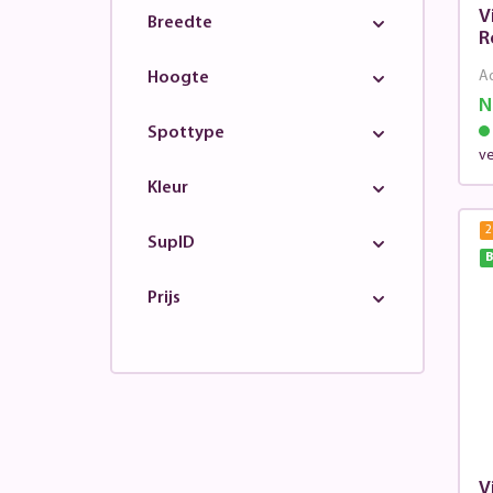
Lyora
V
Breedte
R
Nordlux
Ad
Hoogte
Paul Neuhaus
N
Paulmann
Spottype
v
Philips
Kleur
Reled
Royal Botania
2
SupID
B
Searchlight
Prijs
SLV
Steinel
Steinhauer
Tierlantijn
Trio
Vtac
V