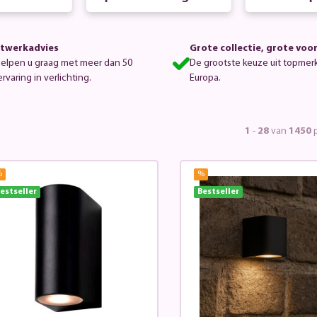
twerkadvies
Grote collectie, grote voo
helpen u graag met meer dan 50
De grootste keuze uit topmer
ervaring in verlichting.
Europa.
1
-
28
van
1450
p
%
%
estseller
Bestseller