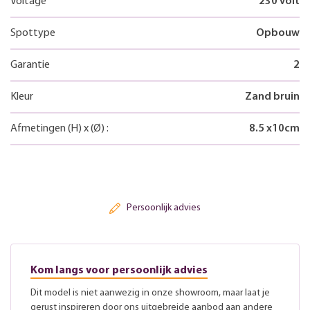
Voltage
230 volt
Spottype
Opbouw
Garantie
2
Kleur
Zand bruin
Afmetingen
(H)
x
(Ø)
:
8.5
x
10
cm
Persoonlijk advies
Kom langs voor persoonlijk advies
Dit model is niet aanwezig in onze showroom, maar laat je
gerust inspireren door ons uitgebreide aanbod aan andere