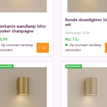
Ronde downlighter Si
wit
ierkante wandlamp Sifor
onker champagne
Adviesprijs:
25,99
6,99
Nu:
13,-
Op voorraad: vandaag
Op voorraad: vandaag
erzonden
verzonden
estseller
Bestseller