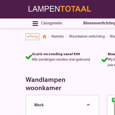
Categorieën
Binnenverlichtin
Terug
Ruimtes
Woonkamer verlichting
Wa
Gratis verzending vanaf €99
Maa
Alle zendingen worden snel geleverd.
Wij 
jaar 
Wandlampen
woonkamer
B
Merk