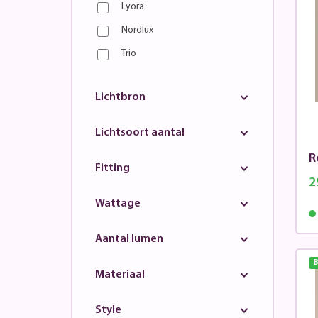
Lyora
Nordlux
Trio
Lichtbron
Lichtsoort aantal
R
Fitting
2
Wattage
Aantal lumen
B
Materiaal
Style