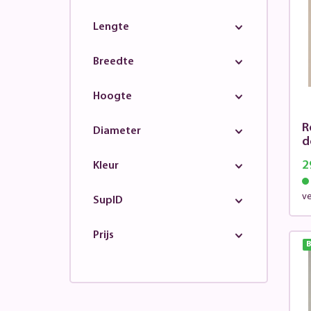
Lengte
Breedte
Hoogte
R
Diameter
d
2
Kleur
v
SupID
Prijs
B