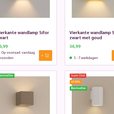
ierkante wandlamp Sifor
Vierkante wandlamp S
wart
zwart met goud
6,99
36,99
Op voorraad: vandaag
erzonden
5 - 7 werkdagen
estseller
Super Deal
49.98
%
Bestseller