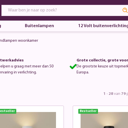
g
Buitenlampen
12 Volt buitenverlichtin
ndlampen woonkamer
twerkadvies
Grote collectie, grote voo
helpen u graag met meer dan 50
De grootste keuze uit topmer
ervaring in verlichting.
Europa.
1
-
28
van
79
p
estseller
Bestseller