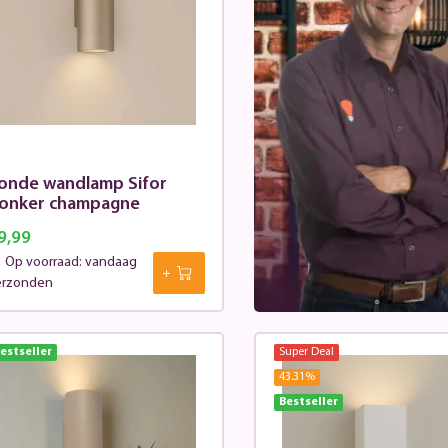
onde wandlamp Sifor
onker champagne
9,99
Op voorraad: vandaag
erzonden
estseller
Super Deal
43.31
%
Bestseller