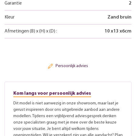
Garantie
2
Kleur
Zand bruin
Afmetingen
(B)
x
(H)
x
(D)
:
10
x
13
x
6
cm
Persoonlijk advies
Kom langs voor persoonlijk advies
Dit model is niet aanwezig in onze showroom, maar laat je
gerust inspireren door ons uitgebreide aanbod aan andere
modellen. Tijdens een vrijblijvend adviesgesprek denken
onze specialisten graag met je mee over de beste keuze
voor jouw situatie. Je bent altijd welkom tijdens
openingstijden. Wil je verzekerd zijn van alle aandacht? Plan