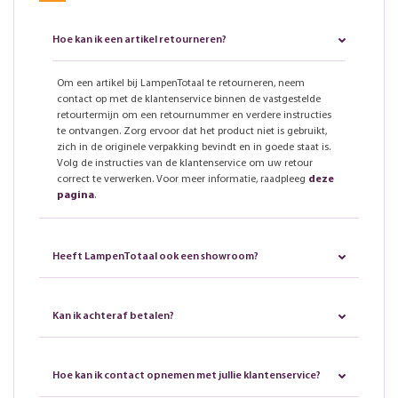
Hoe kan ik een artikel retourneren?
Om een artikel bij LampenTotaal te retourneren, neem
contact op met de klantenservice binnen de vastgestelde
retourtermijn om een retournummer en verdere instructies
te ontvangen. Zorg ervoor dat het product niet is gebruikt,
zich in de originele verpakking bevindt en in goede staat is.
Volg de instructies van de klantenservice om uw retour
correct te verwerken. Voor meer informatie, raadpleeg
deze
pagina
.
Heeft LampenTotaal ook een showroom?
Kan ik achteraf betalen?
Hoe kan ik contact opnemen met jullie klantenservice?