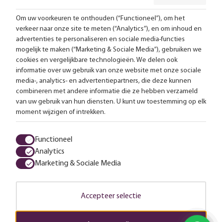
Om uw voorkeuren te onthouden (“Functioneel”), om het
verkeer naar onze site te meten (“Analytics”), en om inhoud en
Gratis bezorging vanaf 99,-
advertenties te personaliseren en sociale media-functies
mogelijk te maken (“Marketing & Sociale Media”), gebruiken we
Advies op maat
cookies en vergelijkbare technologieën. We delen ook
informatie over uw gebruik van onze website met onze sociale
Meer dan 25.000 lampen op voorraad
media-, analytics- en advertentiepartners, die deze kunnen
combineren met andere informatie die ze hebben verzameld
van uw gebruik van hun diensten. U kunt uw toestemming op elk
4.57 uit 2853 reviews
moment wijzigen of intrekken.
Alle prijzen zijn inclusief btw en exclusief eventuele verzendkosten.
Functioneel
Analytics
Algemene voorwaarden
Privacy statement
Cookies
Marketing & Sociale Media
© 2026 LampenTotaal
Accepteer selectie