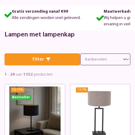
Gratis verzending vanaf €99
Maatwerkadvie
Alle zendingen worden snel geleverd.
Wij helpen u gra
ervaring in verlic
Lampen met lampenkap
Filter
1
-
28
van
1352
producten
10.13
%
13.7
%
Bestseller