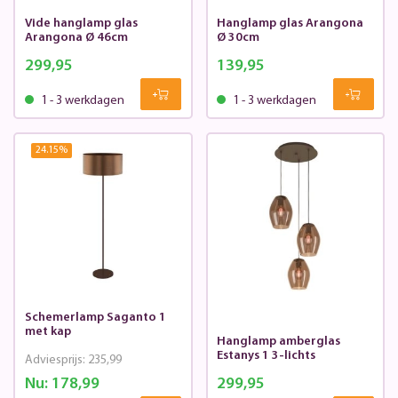
Vide hanglamp glas
Hanglamp glas Arangona
Arangona Ø 46cm
Ø 30cm
299,95
139,95
1 - 3 werkdagen
1 - 3 werkdagen
24.15
%
Schemerlamp Saganto 1
met kap
Hanglamp amberglas
Estanys 1 3-lichts
Adviesprijs:
235,99
Nu:
178,99
299,95