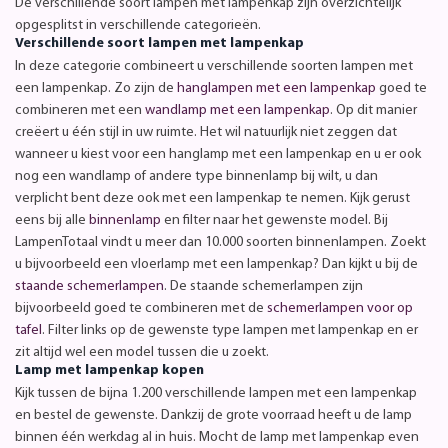
De verschillende soort lampen met lampenkap zijn overzichtelijk
opgesplitst in verschillende categorieën.
Verschillende soort lampen met lampenkap
In deze categorie combineert u verschillende soorten lampen met
een lampenkap. Zo zijn de
hanglampen met een lampenkap
goed te
combineren met een
wandlamp met een lampenkap
. Op dit manier
creëert u één stijl in uw ruimte. Het wil natuurlijk niet zeggen dat
wanneer u kiest voor een hanglamp met een lampenkap en u er ook
nog een wandlamp of andere type binnenlamp bij wilt, u dan
verplicht bent deze ook met een lampenkap te nemen. Kijk gerust
eens bij alle
binnenlamp
en filter naar het gewenste model. Bij
LampenTotaal vindt u meer dan 10.000 soorten binnenlampen. Zoekt
u bijvoorbeeld een vloerlamp met een lampenkap? Dan kijkt u bij de
staande schemerlampen
. De staande schemerlampen zijn
bijvoorbeeld goed te combineren met de
schemerlampen voor op
tafel
. Filter links op de gewenste type lampen met lampenkap en er
zit altijd wel een model tussen die u zoekt.
Lamp met lampenkap kopen
Kijk tussen de bijna 1.200 verschillende lampen met een lampenkap
en bestel de gewenste. Dankzij de grote voorraad heeft u de lamp
binnen één werkdag al in huis. Mocht de lamp met lampenkap even