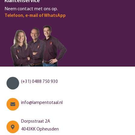
Klantenservice
Neem contact met ons op.
Telefoon, e-mail of WhatsApp
(+31) 0488 750 930
info@lampentotaal.nl
Dorpsstraat 2A
4043KK Opheusden