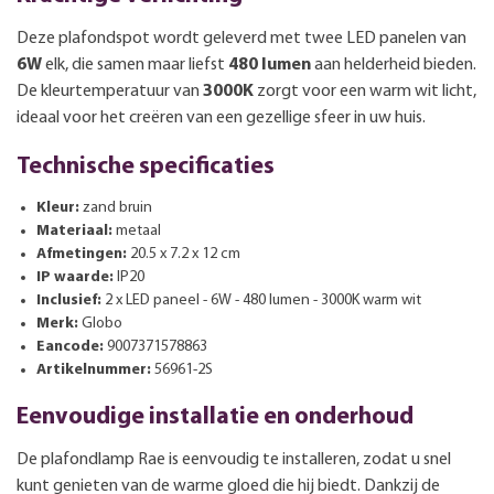
Deze plafondspot wordt geleverd met twee LED panelen van
6W
elk, die samen maar liefst
480 lumen
aan helderheid bieden.
De kleurtemperatuur van
3000K
zorgt voor een warm wit licht,
ideaal voor het creëren van een gezellige sfeer in uw huis.
Technische specificaties
Kleur:
zand bruin
Materiaal:
metaal
Afmetingen:
20.5 x 7.2 x 12 cm
IP waarde:
IP20
Inclusief:
2 x LED paneel - 6W - 480 lumen - 3000K warm wit
Merk:
Globo
Eancode:
9007371578863
Artikelnummer:
56961-2S
Eenvoudige installatie en onderhoud
De plafondlamp Rae is eenvoudig te installeren, zodat u snel
kunt genieten van de warme gloed die hij biedt. Dankzij de