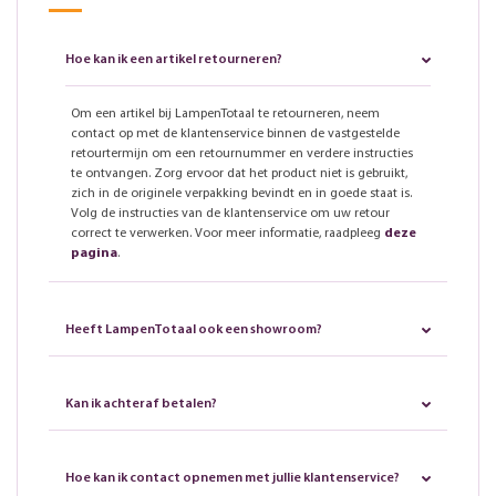
Hoe kan ik een artikel retourneren?
Om een artikel bij LampenTotaal te retourneren, neem
contact op met de klantenservice binnen de vastgestelde
retourtermijn om een retournummer en verdere instructies
te ontvangen. Zorg ervoor dat het product niet is gebruikt,
zich in de originele verpakking bevindt en in goede staat is.
Volg de instructies van de klantenservice om uw retour
correct te verwerken. Voor meer informatie, raadpleeg
deze
pagina
.
Heeft LampenTotaal ook een showroom?
Kan ik achteraf betalen?
Hoe kan ik contact opnemen met jullie klantenservice?