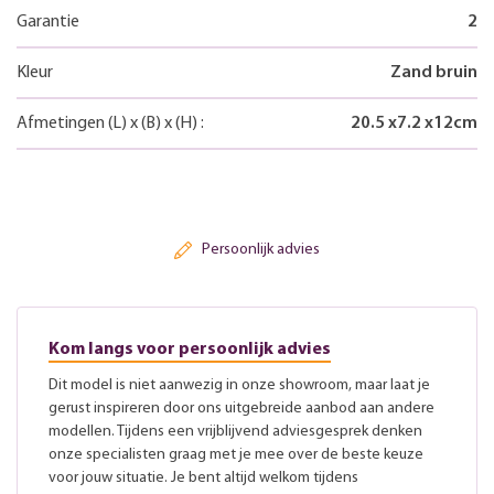
Garantie
2
Kleur
Zand bruin
Afmetingen
(L)
x
(B)
x
(H)
:
20.5
x
7.2
x
12
cm
Persoonlijk advies
Kom langs voor persoonlijk advies
Dit model is niet aanwezig in onze showroom, maar laat je
gerust inspireren door ons uitgebreide aanbod aan andere
modellen. Tijdens een vrijblijvend adviesgesprek denken
onze specialisten graag met je mee over de beste keuze
voor jouw situatie. Je bent altijd welkom tijdens