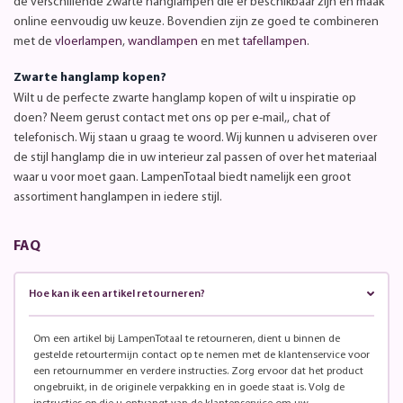
de verschillende zwarte hanglampen die er beschikbaar zijn en maak
online eenvoudig uw keuze. Bovendien zijn ze goed te combineren
met de
vloerlampen
,
wandlampen
en met
tafellampen
.
Zwarte hanglamp kopen?
Wilt u de perfecte zwarte hanglamp kopen of wilt u inspiratie op
doen? Neem gerust contact met ons op per e-mail,, chat of
telefonisch. Wij staan u graag te woord. Wij kunnen u adviseren over
de stijl hanglamp die in uw interieur zal passen of over het materiaal
waar u voor moet gaan. LampenTotaal biedt namelijk een groot
assortiment hanglampen in iedere stijl.
FAQ
Hoe kan ik een artikel retourneren?
Om een artikel bij LampenTotaal te retourneren, dient u binnen de
gestelde retourtermijn contact op te nemen met de klantenservice voor
een retournummer en verdere instructies. Zorg ervoor dat het product
ongebruikt, in de originele verpakking en in goede staat is. Volg de