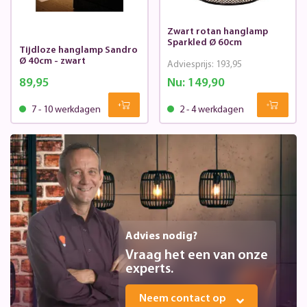
Zwart rotan hanglamp
Sparkled Ø 60cm
Tijdloze hanglamp Sandro
Ø 40cm - zwart
Adviesprijs:
193,95
89,95
Nu:
149,90
7 - 10 werkdagen
2 - 4 werkdagen
Advies nodig?
Vraag het een van onze
experts.
Neem contact op