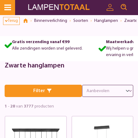
Toestemmingsvenster geopend
Terug
Binnenverlichting
Soorten
Hanglampen
Zwarte
Gratis verzending vanaf €99
Maatwerkadvie
Alle zendingen worden snel geleverd.
Wij helpen u gra
ervaring in verlic
Zwarte hanglampen
Filter
1
-
28
van
3777
producten