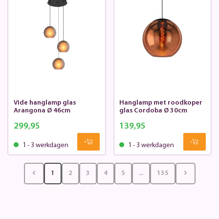
Vide hanglamp glas
Hanglamp met roodkoper
Arangona Ø 46cm
glas Cordoba Ø 30cm
299,95
139,95
1 - 3 werkdagen
1 - 3 werkdagen
1
2
3
4
5
...
135