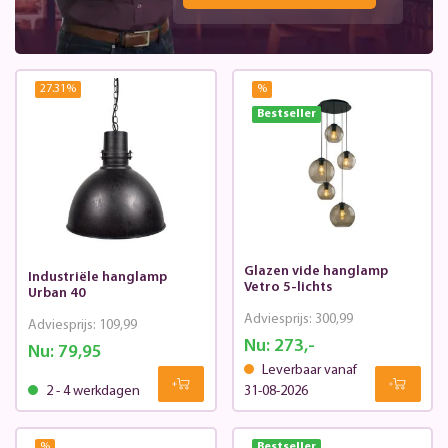
27.31
%
%
Bestseller
Glazen vide hanglamp
Industriële hanglamp
Vetro 5-lichts
Urban 40
Adviesprijs:
300,99
Adviesprijs:
109,99
Nu:
273,-
Nu:
79,95
Leverbaar vanaf
2 - 4 werkdagen
31-08-2026
%
Bestseller