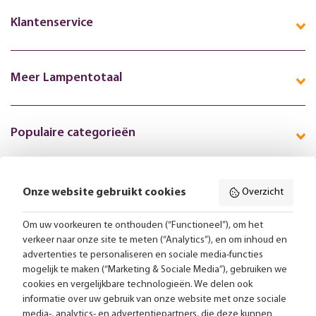
Klantenservice
Meer Lampentotaal
Populaire categorieën
Onze website gebruikt cookies
Overzicht
Volg ons online:
Om uw voorkeuren te onthouden (“Functioneel”), om het
verkeer naar onze site te meten (“Analytics”), en om inhoud en
Gratis bezorging vanaf 99,-
advertenties te personaliseren en sociale media-functies
mogelijk te maken (“Marketing & Sociale Media”), gebruiken we
Advies op maat
cookies en vergelijkbare technologieën. We delen ook
informatie over uw gebruik van onze website met onze sociale
Meer dan 25.000 lampen op voorraad
media-, analytics- en advertentiepartners, die deze kunnen