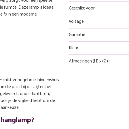
werp zorgt voor een speelse
de ruimte. Deze lamp is ideaal
Geschikt voor
elfs in een moderne
Voltage
Garantie
Kleur
Afmetingen
(H)
x
(Ø)
:
schikt voor gebruik binnenshuis.
n die past bij de stijl en het
geleverd zonder lichtbron,
oor je de vrijheid hebt om de
naar keuze.
a hanglamp?