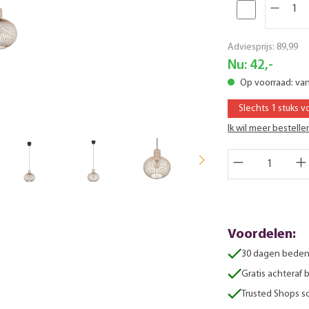
Adviesprijs:
89,99
Nu:
42,-
Op voorraad: va
Slechts 1 stuks v
Ik wil meer bestelle
Voordelen:
30 dagen beden
Gratis achteraf 
Trusted Shops sc