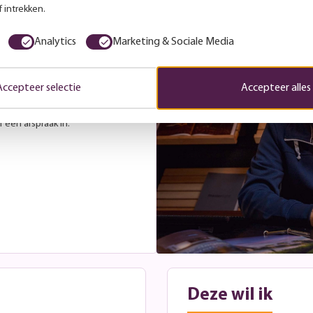
 intrekken.
es
Analytics
Marketing & Sociale Media
r laat je gerust inspireren
. Tijdens een vrijblijvend
Accepteer selectie
Accepteer alles
met je mee over de beste
jdens openingstijden. Wil je
 een afspraak in.
Deze wil ik