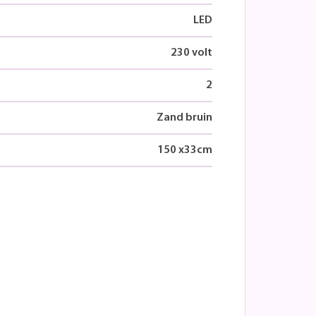
LED
230 volt
2
Zand bruin
150
x
33
cm