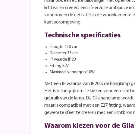
maar ook een echte blikvanger. Het open ont
lichtval en creëert een sfeervolle ambiance in 
voor boven de eettafel, in de woonkamer of z
kantooromgeving.
Technische specificaties
Hoogte:150 cm
Diameter:33 cm
IP waarde:IP20
Fitting:E27
Maximaal vermogen:10W
Met een IP waarde van IP20 is de hanglamp ge
Het is belangrijk om te kiezen voor een lichtbro
gebruik van de lamp. De Gila hanglamp wordt 
maar is compatibel met een E27 fitting, waard
gewenste sfeer te creëren met een lichtbron 
Waarom kiezen voor de Gil