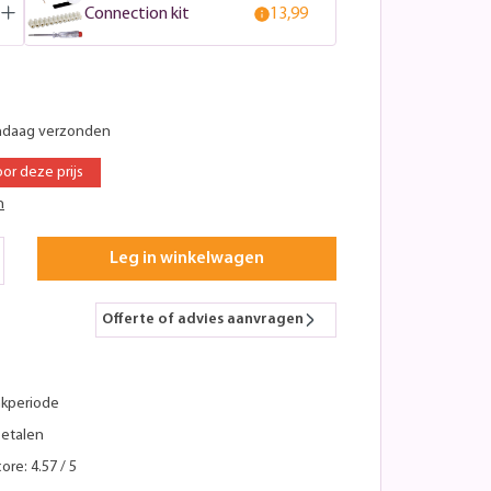
Connection kit
13,99
ndaag verzonden
oor deze prijs
n
Leg in winkelwagen
Offerte of advies aanvragen
kperiode
betalen
ore: 4.57 / 5