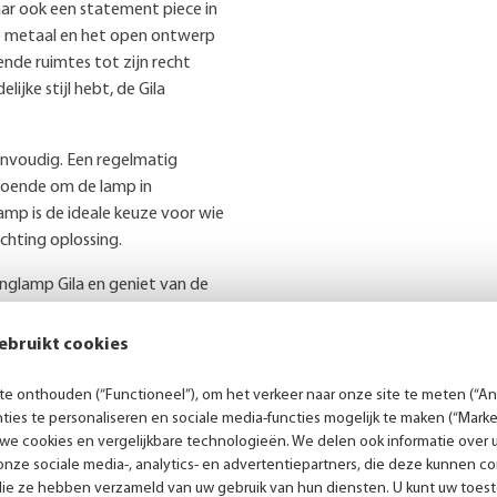
aar ook een statement piece in
ne metaal en het open ontwerp
ende ruimtes tot zijn recht
lijke stijl hebt, de Gila
nvoudig. Een regelmatig
doende om de lamp in
amp is de ideale keuze voor wie
ichting oplossing.
glamp Gila en geniet van de
rt. Laat je inspireren en maak
ebruikt cookies
e onthouden (“Functioneel”), om het verkeer naar onze site te meten (“Ana
ies te personaliseren en sociale media-functies mogelijk te maken (“Marke
 we cookies en vergelijkbare technologieën. We delen ook informatie over 
Persoonlijk advies
nze sociale media-, analytics- en advertentiepartners, die deze kunnen 
die ze hebben verzameld van uw gebruik van hun diensten. U kunt uw toes