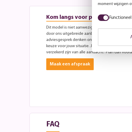
moment wijzigen of
Kom langs voor persoonlijk advi
Functioneel
Dit model is niet aanwezig in onze showroom, maa
door ons uitgebreide aanbod aan andere modellen
adviesgesprek denken onze specialisten graag 
keuze voor jouw situatie. Je bent altijd welkom ti
verzekerd zijn van alle aandacht? Plan dan vooraf
Maak een afspraak
FAQ