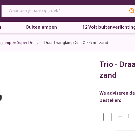
g
Buitenlampen
12 Volt buitenverlichtin
glampen Super Deals
Draad hanglamp Gila Ø 33cm - zand
Trio - Dr
zand
We adviseren de
bestellen: