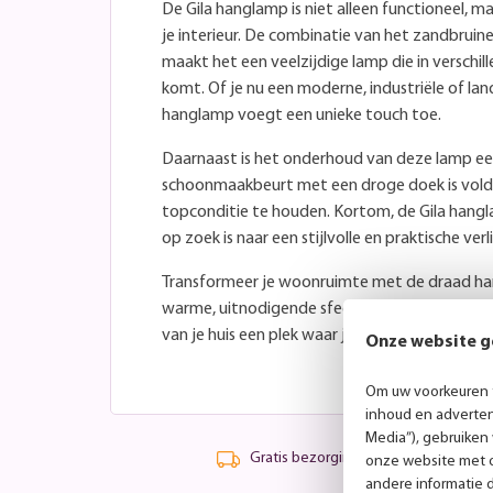
De Gila hanglamp is niet alleen functioneel, m
je interieur. De combinatie van het zandbrui
maakt het een veelzijdige lamp die in verschill
komt. Of je nu een moderne, industriële of lande
hanglamp voegt een unieke touch toe.
Daarnaast is het onderhoud van deze lamp ee
schoonmaakbeurt met een droge doek is vol
topconditie te houden. Kortom, de Gila hangl
op zoek is naar een stijlvolle en praktische verl
Transformeer je woonruimte met de draad han
warme, uitnodigende sfeer die deze lamp creëe
van je huis een plek waar je je thuis voelt.
Onze website g
Om uw voorkeuren t
inhoud en advertent
Media”), gebruiken
Gratis bezorging vanaf 99,-
onze website met o
andere informatie 