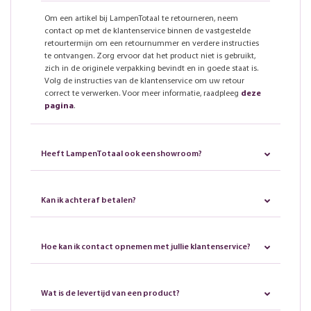
Om een artikel bij LampenTotaal te retourneren, neem
contact op met de klantenservice binnen de vastgestelde
retourtermijn om een retournummer en verdere instructies
te ontvangen. Zorg ervoor dat het product niet is gebruikt,
zich in de originele verpakking bevindt en in goede staat is.
Volg de instructies van de klantenservice om uw retour
correct te verwerken. Voor meer informatie, raadpleeg
deze
pagina
.
Heeft LampenTotaal ook een showroom?
Kan ik achteraf betalen?
Hoe kan ik contact opnemen met jullie klantenservice?
Wat is de levertijd van een product?