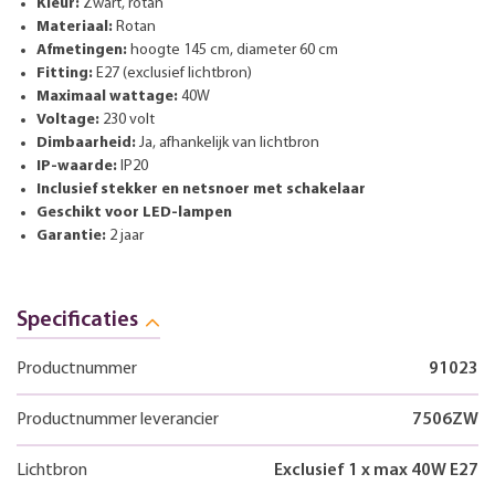
Kleur:
Zwart, rotan
Materiaal:
Rotan
Afmetingen:
hoogte 145 cm, diameter 60 cm
Fitting:
E27 (exclusief lichtbron)
Maximaal wattage:
40W
Voltage:
230 volt
Dimbaarheid:
Ja, afhankelijk van lichtbron
IP-waarde:
IP20
Inclusief stekker en netsnoer met schakelaar
Geschikt voor LED-lampen
Garantie:
2 jaar
Specificaties
Productnummer
91023
Productnummer leverancier
7506ZW
Lichtbron
Exclusief 1 x max 40W E27