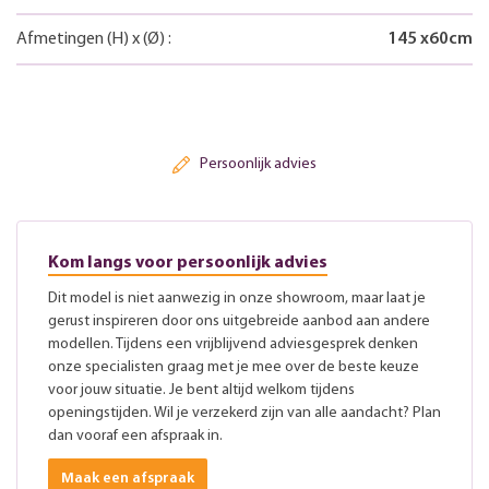
Afmetingen
(H)
x
(Ø)
:
145
x
60
cm
Persoonlijk advies
Kom langs voor persoonlijk advies
Dit model is niet aanwezig in onze showroom, maar laat je
gerust inspireren door ons uitgebreide aanbod aan andere
modellen. Tijdens een vrijblijvend adviesgesprek denken
onze specialisten graag met je mee over de beste keuze
voor jouw situatie. Je bent altijd welkom tijdens
openingstijden. Wil je verzekerd zijn van alle aandacht? Plan
dan vooraf een afspraak in.
Maak een afspraak