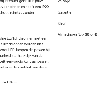
ij intensief gebruik in jouw
Voltage
 voor binnen en heeft een IP20-
Garantie
r droge ruimtes zonder
Kleur
Afmetingen
(L)
x
(B)
x
(H)
:
 drie E27 lichtbronnen met een
De lichtbronnen worden niet
 voor LED-lampen die passen bij
arheid is afhankelijk van de
iteit eenvoudig kunt aanpassen.
eid over de kwaliteit van deze
ogte 110 cm