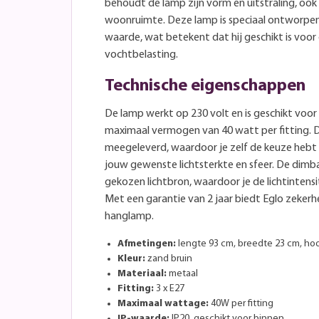
behoudt de lamp zijn vorm en uitstraling, ook b
woonruimte. Deze lamp is speciaal ontworpen
waarde, wat betekent dat hij geschikt is voo
vochtbelasting.
Technische eigenschappen
De lamp werkt op 230 volt en is geschikt voor
maximaal vermogen van 40 watt per fitting. 
meegeleverd, waardoor je zelf de keuze hebt
jouw gewenste lichtsterkte en sfeer. De dimba
gekozen lichtbron, waardoor je de lichtintens
Met een garantie van 2 jaar biedt Eglo zekerh
hanglamp.
Afmetingen:
lengte 93 cm, breedte 23 cm, ho
Kleur:
zand bruin
Materiaal:
metaal
Fitting:
3 x E27
Maximaal wattage:
40W per fitting
IP-waarde:
IP20, geschikt voor binnen