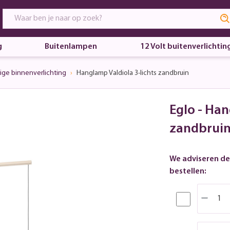
g
Buitenlampen
12 Volt buitenverlichtin
ige binnenverlichting
Hanglamp Valdiola 3-lichts zandbruin
Eglo - Han
zandbrui
We adviseren de
bestellen: