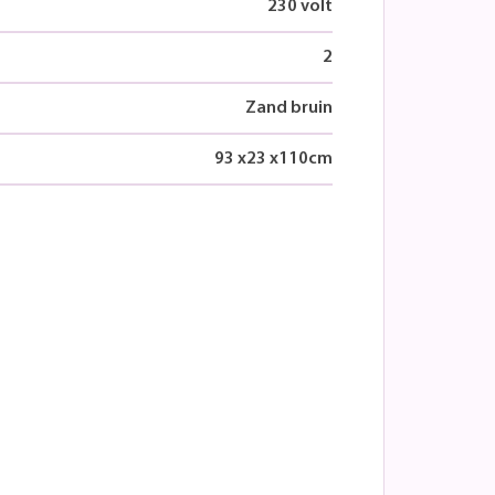
230 volt
2
Zand bruin
93
x
23
x
110
cm