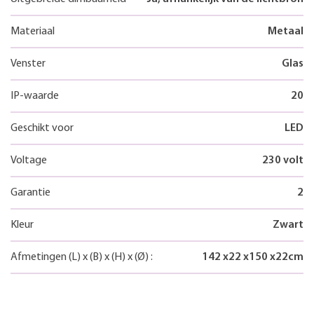
Materiaal
Metaal
Venster
Glas
IP-waarde
20
Geschikt voor
LED
Voltage
230 volt
Garantie
2
Kleur
Zwart
Afmetingen
(L)
x
(B)
x
(H)
x
(Ø)
:
142
x
22
x
150
x
22
cm