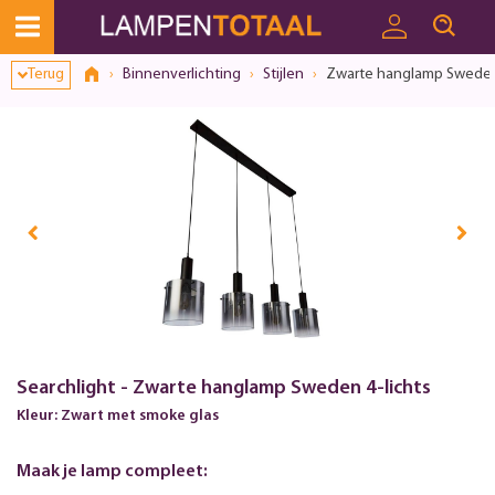
Toestemmingsvenster geopend
Terug
Binnenverlichting
Stijlen
Zwarte hanglamp Sweden 
Searchlight - Zwarte hanglamp Sweden 4-lichts
Kleur: Zwart met smoke glas
Maak je lamp compleet: