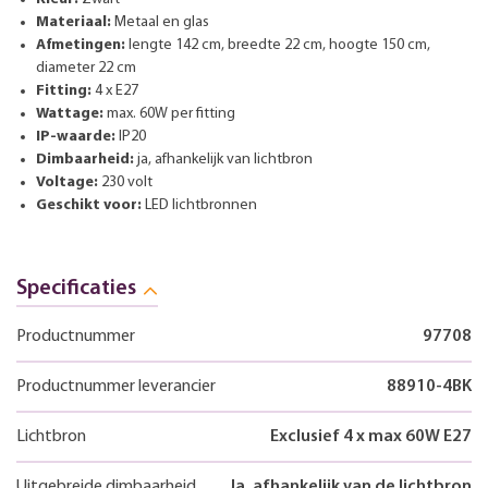
Materiaal:
Metaal en glas
Afmetingen:
lengte 142 cm, breedte 22 cm, hoogte 150 cm,
diameter 22 cm
Fitting:
4 x E27
Wattage:
max. 60W per fitting
IP-waarde:
IP20
Dimbaarheid:
ja, afhankelijk van lichtbron
Voltage:
230 volt
Geschikt voor:
LED lichtbronnen
Specificaties
Productnummer
97708
Productnummer leverancier
88910-4BK
Lichtbron
Exclusief 4 x max 60W E27
Uitgebreide dimbaarheid
Ja, afhankelijk van de lichtbron