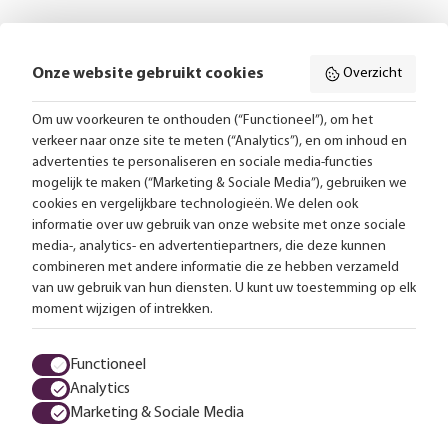
Onze website gebruikt cookies
Overzicht
Volg ons online:
Om uw voorkeuren te onthouden (“Functioneel”), om het
verkeer naar onze site te meten (“Analytics”), en om inhoud en
Gratis bezorging vanaf 99,-
advertenties te personaliseren en sociale media-functies
mogelijk te maken (“Marketing & Sociale Media”), gebruiken we
Advies op maat
cookies en vergelijkbare technologieën. We delen ook
informatie over uw gebruik van onze website met onze sociale
Meer dan 25.000 lampen op voorraad
media-, analytics- en advertentiepartners, die deze kunnen
combineren met andere informatie die ze hebben verzameld
van uw gebruik van hun diensten. U kunt uw toestemming op elk
4.57 uit 2853 reviews
moment wijzigen of intrekken.
Alle prijzen zijn inclusief btw en exclusief eventuele verzendkosten.
Functioneel
Analytics
Algemene voorwaarden
Privacy statement
Cookies
Marketing & Sociale Media
© 2026 LampenTotaal