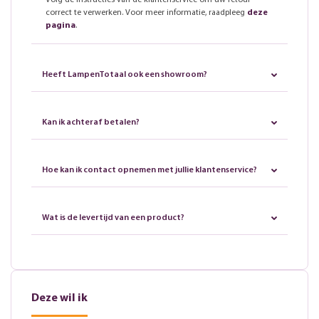
Volg de instructies van de klantenservice om uw retour
correct te verwerken. Voor meer informatie, raadpleeg
deze
pagina
.
Heeft LampenTotaal ook een showroom?
Kan ik achteraf betalen?
Hoe kan ik contact opnemen met jullie klantenservice?
Wat is de levertijd van een product?
Deze wil ik