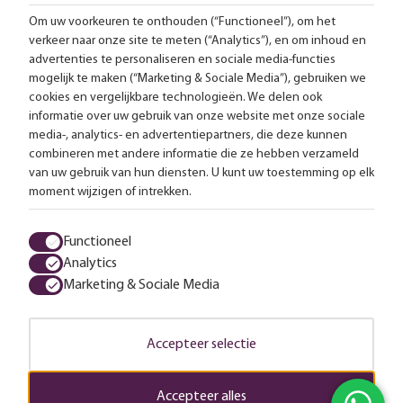
Om uw voorkeuren te onthouden (“Functioneel”), om het
verkeer naar onze site te meten (“Analytics”), en om inhoud en
Gratis bezorging vanaf 99,-
advertenties te personaliseren en sociale media-functies
mogelijk te maken (“Marketing & Sociale Media”), gebruiken we
Advies op maat
cookies en vergelijkbare technologieën. We delen ook
informatie over uw gebruik van onze website met onze sociale
Meer dan 25.000 lampen op voorraad
media-, analytics- en advertentiepartners, die deze kunnen
combineren met andere informatie die ze hebben verzameld
van uw gebruik van hun diensten. U kunt uw toestemming op elk
4.57 uit 2853 reviews
moment wijzigen of intrekken.
Alle prijzen zijn inclusief btw en exclusief eventuele verzendkosten.
Functioneel
Analytics
Algemene voorwaarden
Privacy statement
Cookies
Marketing & Sociale Media
© 2026 LampenTotaal
Accepteer selectie
Accepteer alles