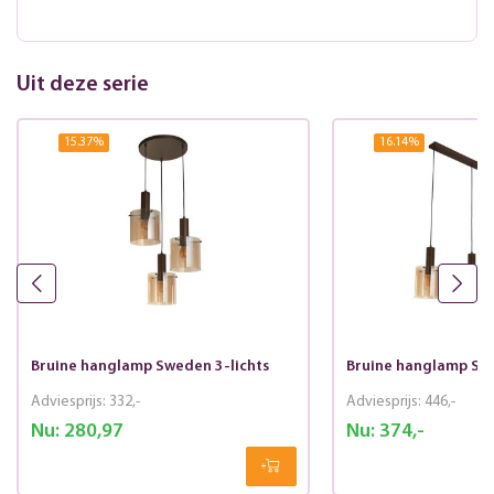
Uit deze serie
15.37
%
16.14
%
Bruine hanglamp Sweden 3-lichts
Bruine hanglamp Swe
Adviesprijs:
332,-
Adviesprijs:
446,-
Nu:
280,97
Nu:
374,-