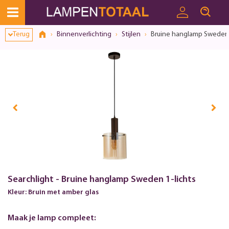
Toestemmingsvenster geopend
Terug
Binnenverlichting
Stijlen
Bruine hanglamp Sweden 
Searchlight - Bruine hanglamp Sweden 1-lichts
Kleur: Bruin met amber glas
Maak je lamp compleet: