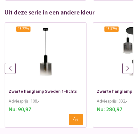
Uit deze serie in een andere kleur
15.77
%
15.37
%
Zwarte hanglamp Sweden 1-lichts
Zwarte hanglamp Sw
Adviesprijs:
108,-
Adviesprijs:
332,-
Nu:
90,97
Nu:
280,97