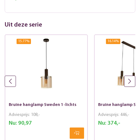
Uit deze serie
15.77
%
16.14
%
Bruine hanglamp Sweden 1-lichts
Bruine hanglamp Swe
Adviesprijs:
108,-
Adviesprijs:
446,-
Nu:
90,97
Nu:
374,-