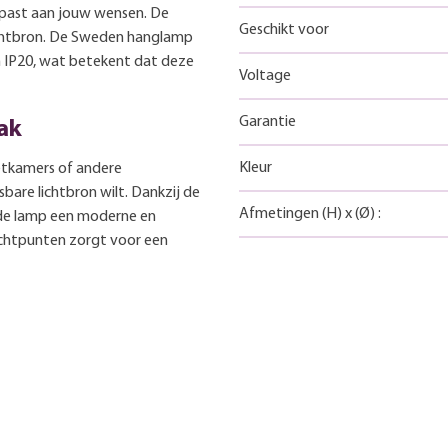
npast aan jouw wensen. De
Geschikt voor
lichtbron. De Sweden hanglamp
n IP20, wat betekent dat deze
Voltage
Garantie
ak
Kleur
etkamers of andere
bare lichtbron wilt. Dankzij de
Afmetingen
(H)
x
(Ø)
:
 de lamp een moderne en
lichtpunten zorgt voor een