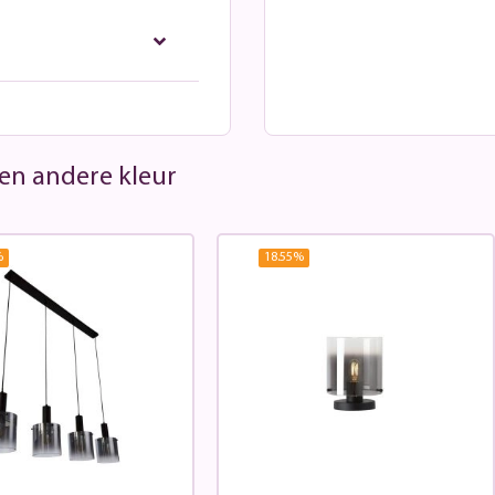
 een andere kleur
%
18.55
%