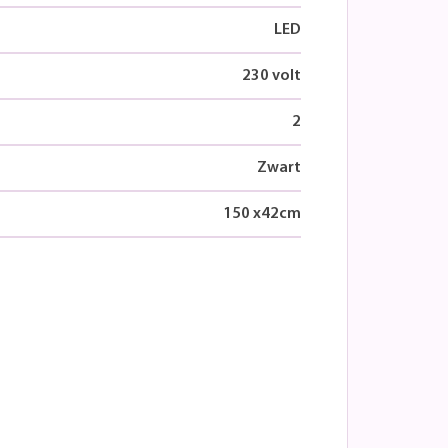
LED
230 volt
2
Zwart
150
x
42
cm