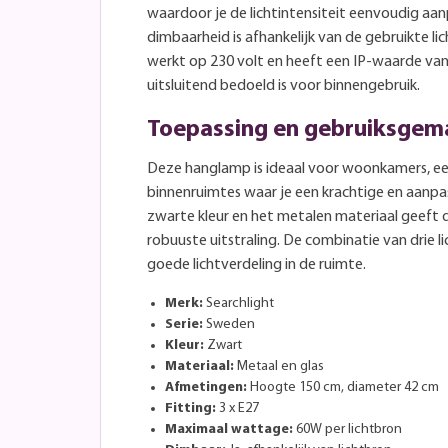
waardoor je de lichtintensiteit eenvoudig aa
dimbaarheid is afhankelijk van de gebruikte 
werkt op 230 volt en heeft een IP-waarde va
uitsluitend bedoeld is voor binnengebruik.
Toepassing en gebruiksgem
Deze hanglamp is ideaal voor woonkamers, e
binnenruimtes waar je een krachtige en aanpas
zwarte kleur en het metalen materiaal geeft
robuuste uitstraling. De combinatie van drie 
goede lichtverdeling in de ruimte.
Merk:
Searchlight
Serie:
Sweden
Kleur:
Zwart
Materiaal:
Metaal en glas
Afmetingen:
Hoogte 150 cm, diameter 42 cm
Fitting:
3 x E27
Maximaal wattage:
60W per lichtbron