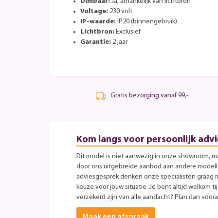
Dimbaar:
Ja, afhankelijk van lichtbron
Voltage:
230 volt
IP-waarde:
IP20 (binnengebruik)
Lichtbron:
Exclusief
Garantie:
2 jaar
Gratis bezorging vanaf 99,-
Kom langs voor persoonlijk advi
Dit model is niet aanwezig in onze showroom, maa
door ons uitgebreide aanbod aan andere modellen
adviesgesprek denken onze specialisten graag 
keuze voor jouw situatie. Je bent altijd welkom ti
verzekerd zijn van alle aandacht? Plan dan vooraf
Maak een afspraak