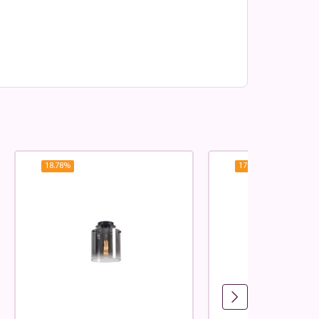
18.78
%
17.51
%