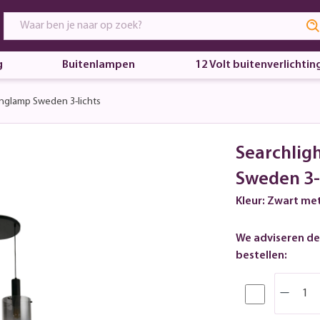
g
Buitenlampen
12 Volt buitenverlichtin
nglamp Sweden 3-lichts
Searchlig
Sweden 3-
Kleur: Zwart me
We adviseren de
bestellen: