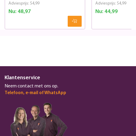
Adviesprijs:
54,99
Adviesprijs:
54,99
Nu:
48,97
Nu:
44,99
Klantenservice
Neem contact met ons op.
Telefoon, e-mail of WhatsApp