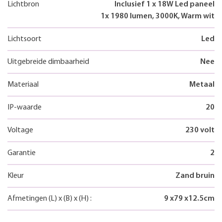
Lichtbron
Inclusief 1 x 18W Led paneel
1x 1980 lumen, 3000K, Warm wit
Lichtsoort
Led
Uitgebreide dimbaarheid
Nee
Materiaal
Metaal
IP-waarde
20
Voltage
230 volt
Garantie
2
Kleur
Zand bruin
Afmetingen
(L)
x
(B)
x
(H)
:
9
x
79
x
12.5
cm