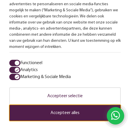
advertenties te personaliseren en sociale media-functies
mogelijk te maken (“Marketing & Sociale Media”), gebruiken we
Advies op maat
cookies en vergelijkbare technologieën. We delen ook
informatie over uw gebruik van onze website met onze sociale
Meer dan 25.000 lampen op voorraad
media-, analytics- en advertentiepartners, die deze kunnen
combineren met andere informatie die ze hebben verzameld
van uw gebruik van hun diensten. U kunt uw toestemming op elk
4.57 uit 2853 reviews
moment wijzigen of intrekken.
Alle prijzen zijn inclusief btw en exclusief eventuele verzendkosten.
Functioneel
Analytics
Algemene voorwaarden
Privacy statement
Cookies
Marketing & Sociale Media
© 2026 LampenTotaal
Accepteer selectie
Accepteer alles