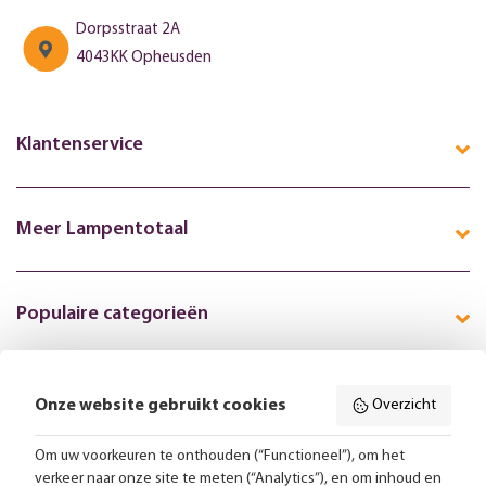
Dorpsstraat 2A
4043KK Opheusden
Klantenservice
Meer Lampentotaal
Populaire categorieën
Onze website gebruikt cookies
Overzicht
Volg ons online:
Om uw voorkeuren te onthouden (“Functioneel”), om het
verkeer naar onze site te meten (“Analytics”), en om inhoud en
Gratis bezorging vanaf 99,-