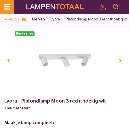
Toestemmingsvenster geopend
Terug
Merken
Lyora
Plafondlamp Moon 3 rechthoekig wit
Bestseller
Lyora - Plafondlamp Moon 3 rechthoekig wit
Kleur: Mat wit
Maak je lamp compleet: