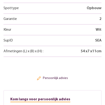
Spottype
Opbouw
Garantie
2
Kleur
Wit
SupID
SEA
Afmetingen
(L)
x
(B)
x
(H)
:
54
x
7
x
11
cm
Persoonlijk advies
Kom langs voor persoonlijk advies