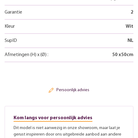
Garantie
2
Kleur
Wit
SupID
NL
Afmetingen
(H)
x
(Ø)
:
50
x
50
cm
Persoonlijk advies
Kom langs voor persoonlijk advies
Dit model is niet aanwezig in onze showroom, maar laat je
gerust inspireren door ons uitgebreide aanbod aan andere