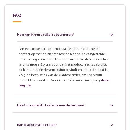
FAQ
Hoe kan ik een artikel retourneren?
Om een artikel bij LampenTotaal te retourneren, neem
contact op met de klantenservice binnen de vastgestelde
retourtermijn om een retournummer en verdere instructies
te ontvangen. Zorg ervoor dat het product niet is gebruikt,
zich in de originele verpakking bevindt en in goede staat is.
Volg de instructies van de klantenservice om uw retour
correct te verwerken. Voor meer informatie, raadpleeg
deze
pagina
.
Heeft LampenTotaal ook een showroom?
Kan ik achteraf betalen?