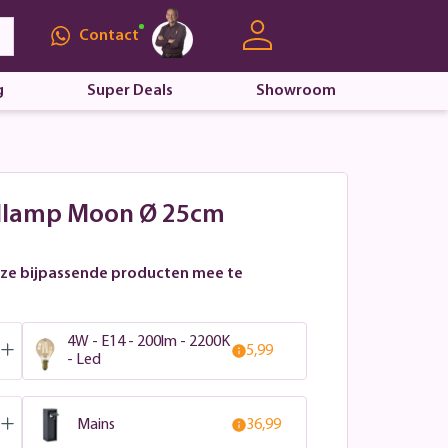
Contact
g
Super Deals
Showroom
ollamp Moon Ø 25cm
ze bijpassende producten mee te
4W - E14 - 200lm - 2200K
5,99
- Led
Mains
36,99