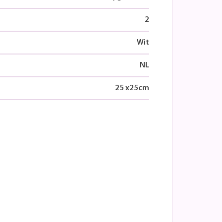
2
Wit
NL
25
x
25
cm