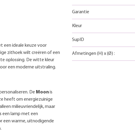
Garantie
Kleur
SupID
t een ideale keuze voor
lige zithoek wilt creëren of een
Afmetingen
(H)
x
(Ø)
:
te oplossing. De witte kleur
 voor een moderne uitstraling.
 personaliseren. De
Moon
is
ze heeft om energiezuinige
leen milieuvriendelijk, maar
es een lamp met een
or een warme, uitnodigende
.