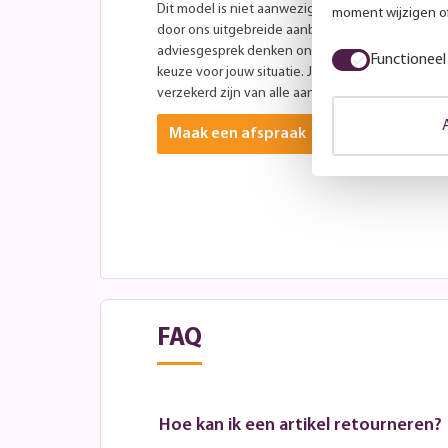
Dit model is niet aanwezig in onze showroom, maa
moment wijzigen of
door ons uitgebreide aanbod aan andere modellen
adviesgesprek denken onze specialisten graag 
Functioneel
keuze voor jouw situatie. Je bent altijd welkom ti
verzekerd zijn van alle aandacht? Plan dan vooraf
Maak een afspraak
FAQ
Hoe kan ik een artikel retourneren?