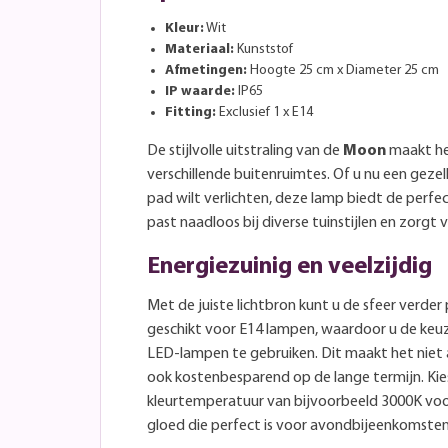
Kleur:
Wit
Materiaal:
Kunststof
Afmetingen:
Hoogte 25 cm x Diameter 25 cm
IP waarde:
IP65
Fitting:
Exclusief 1 x E14
De stijlvolle uitstraling van de
Moon
maakt he
verschillende buitenruimtes. Of u nu een gezel
pad wilt verlichten, deze lamp biedt de perfec
past naadloos bij diverse tuinstijlen en zorgt
Energiezuinig en veelzijdig
Met de juiste lichtbron kunt u de sfeer verder
geschikt voor E14 lampen, waardoor u de keu
LED-lampen te gebruiken. Dit maakt het niet al
ook kostenbesparend op de lange termijn. Ki
kleurtemperatuur van bijvoorbeeld 3000K vo
gloed die perfect is voor avondbijeenkomsten