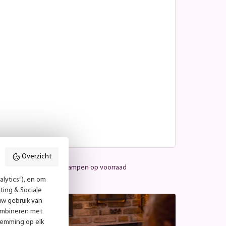
Overzicht
Meer dan 25.000 lampen op voorraad
lytics”), en om
ting & Sociale
uw gebruik van
combineren met
temming op elk