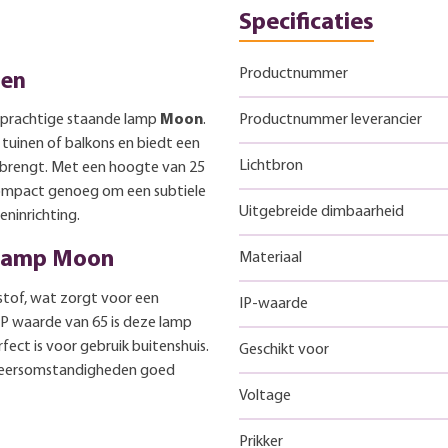
Specificaties
Productnummer
ten
e prachtige staande lamp
Moon
.
Productnummer leverancier
tuinen of balkons en biedt een
Lichtbron
en brengt. Met een hoogte van 25
compact genoeg om een subtiele
Uitgebreide dimbaarheid
ninrichting.
 lamp Moon
Materiaal
tof, wat zorgt voor een
IP-waarde
P waarde van 65 is deze lamp
ect is voor gebruik buitenshuis.
Geschikt voor
 weersomstandigheden goed
Voltage
Prikker