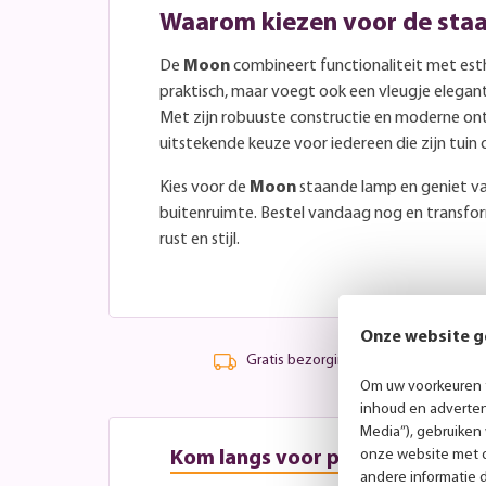
Waarom kiezen voor de sta
De
Moon
combineert functionaliteit met esthe
praktisch, maar voegt ook een vleugje elegan
Met zijn robuuste constructie en moderne on
uitstekende keuze voor iedereen die zijn tuin o
Kies voor de
Moon
staande lamp en geniet va
buitenruimte. Bestel vandaag nog en transfor
rust en stijl.
Onze website g
Gratis bezorging vanaf 99,-
Om uw voorkeuren t
inhoud en advertent
Media”), gebruiken
onze website met o
Kom langs voor persoonlijk advi
andere informatie 