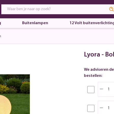
g
Buitenlampen
12 Volt buitenverlichtin
m
Lyora - B
We adviseren de
bestellen: