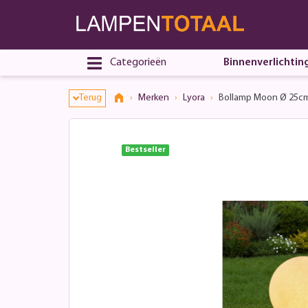
Toestemmingsvenster geopend
Categorieën
Binnenverlichtin
Terug
Merken
Lyora
Bollamp Moon Ø 25c
Bestseller