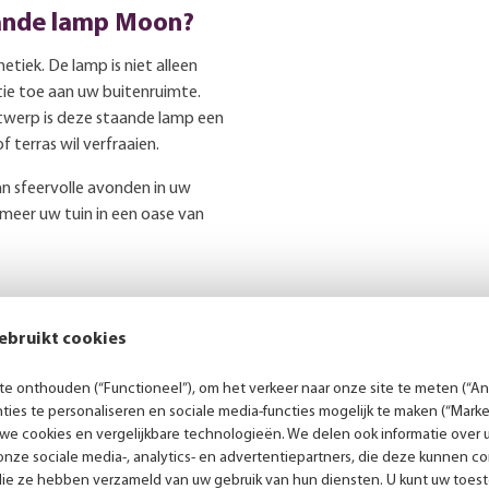
ande lamp Moon?
tiek. De lamp is niet alleen
tie toe aan uw buitenruimte.
twerp is deze staande lamp een
f terras wil verfraaien.
n sfeervolle avonden in uw
meer uw tuin in een oase van
ebruikt cookies
Persoonlijk advies
e onthouden (“Functioneel”), om het verkeer naar onze site te meten (“Ana
ies te personaliseren en sociale media-functies mogelijk te maken (“Marke
 we cookies en vergelijkbare technologieën. We delen ook informatie over 
nze sociale media-, analytics- en advertentiepartners, die deze kunnen 
es
die ze hebben verzameld van uw gebruik van hun diensten. U kunt uw toes