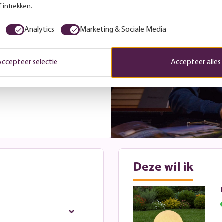
r laat je gerust inspireren
 intrekken.
. Tijdens een vrijblijvend
met je mee over de beste
Analytics
Marketing & Sociale Media
jdens openingstijden. Wil je
 een afspraak in.
Accepteer selectie
Accepteer alles
Deze wil ik