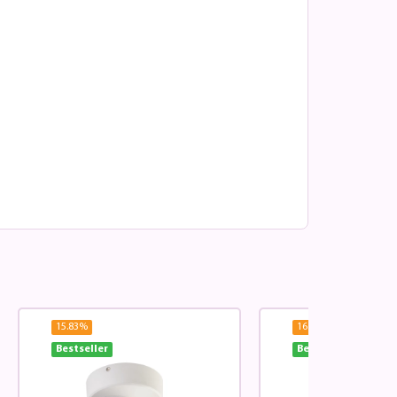
15.83
%
16.7
%
Bestseller
Bestseller