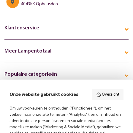
4043KK Opheusden
Klantenservice
Meer Lampentotaal
Populaire categorieën
Onze website gebruikt cookies
Overzicht
Volg ons online:
Om uw voorkeuren te onthouden (“Functioneel”), om het
verkeer naar onze site te meten (“Analytics”), en om inhoud en
Gratis bezorging vanaf 99,-
advertenties te personaliseren en sociale media-functies
mogelijk te maken (“Marketing & Sociale Media”), gebruiken we