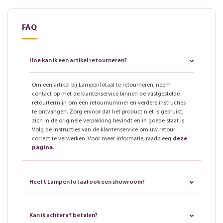
FAQ
Hoe kan ik een artikel retourneren?
Om een artikel bij LampenTotaal te retourneren, neem
contact op met de klantenservice binnen de vastgestelde
retourtermijn om een retournummer en verdere instructies
te ontvangen. Zorg ervoor dat het product niet is gebruikt,
zich in de originele verpakking bevindt en in goede staat is.
Volg de instructies van de klantenservice om uw retour
correct te verwerken. Voor meer informatie, raadpleeg
deze
pagina
.
Heeft LampenTotaal ook een showroom?
Kan ik achteraf betalen?