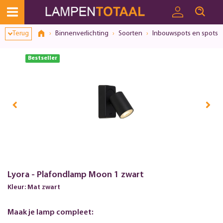
Toestemmingsvenster geopend
Terug
Binnenverlichting
Soorten
Inbouwspots en spots
Bestseller
Lyora - Plafondlamp Moon 1 zwart
Kleur: Mat zwart
Maak je lamp compleet: