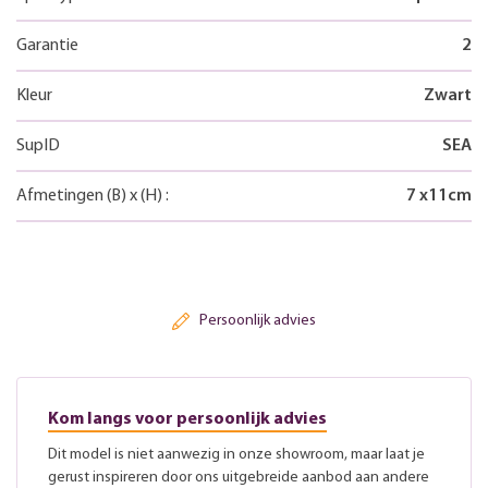
Garantie
2
Kleur
Zwart
SupID
SEA
Afmetingen
(B)
x
(H)
:
7
x
11
cm
Persoonlijk advies
Kom langs voor persoonlijk advies
Dit model is niet aanwezig in onze showroom, maar laat je
gerust inspireren door ons uitgebreide aanbod aan andere