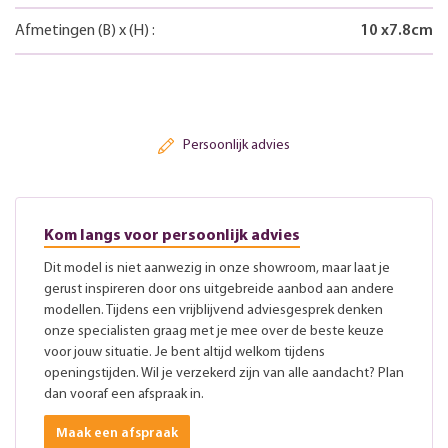
Afmetingen
(B)
x
(H)
:
10
x
7.8
cm
Persoonlijk advies
Kom langs voor persoonlijk advies
Dit model is niet aanwezig in onze showroom, maar laat je
gerust inspireren door ons uitgebreide aanbod aan andere
modellen. Tijdens een vrijblijvend adviesgesprek denken
onze specialisten graag met je mee over de beste keuze
voor jouw situatie. Je bent altijd welkom tijdens
openingstijden. Wil je verzekerd zijn van alle aandacht? Plan
dan vooraf een afspraak in.
Maak een afspraak