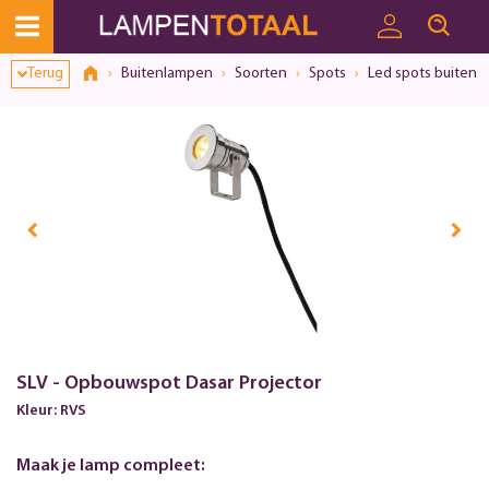
Toestemmingsvenster geopend
Terug
Buitenlampen
Soorten
Spots
Led spots buiten
SLV - Opbouwspot Dasar Projector
Kleur: RVS
Maak je lamp compleet: