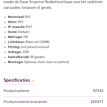
maakt de Dasar Projector flexibel inzetbaar voor het verlichten
van paden, terrassen of gevels.
Materiaal:
RVS
Kleur:
RVS
IP-waarde:
IP67
Vorm:
Vierkant
Wattage:
5W
Lichtkleur:
Warm wit (3000K)
Fitting:
Led paneel inclusief
Voltage:
230V
Kantelbereik:
90 graden
Montage:
Opbouw, vloer, muur en plafond
Specificaties
Productnummer
57325
Productnummer leverancier
233571