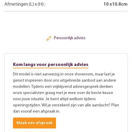
Afmetingen
(L)
x
(H)
:
10
x
10.8
cm
Persoonlijk advies
Kom langs voor persoonlijk advies
Dit model is niet aanwezig in onze showroom, maar laat je
gerust inspireren door ons uitgebreide aanbod aan andere
modellen. Tijdens een vrijblijvend adviesgesprek denken
onze specialisten graag met je mee over de beste keuze
voor jouw situatie. Je bent altijd welkom tijdens
openingstijden. Wil je verzekerd zijn van alle aandacht? Plan
dan vooraf een afspraak in.
Maak een afspraak