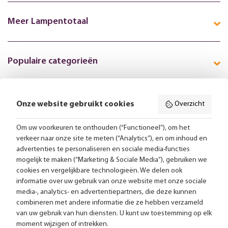
Meer Lampentotaal
Populaire categorieën
Onze website gebruikt cookies
Overzicht
Volg ons online:
Om uw voorkeuren te onthouden (“Functioneel”), om het
verkeer naar onze site te meten (“Analytics”), en om inhoud en
Gratis bezorging vanaf 99,-
advertenties te personaliseren en sociale media-functies
mogelijk te maken (“Marketing & Sociale Media”), gebruiken we
Advies op maat
cookies en vergelijkbare technologieën. We delen ook
informatie over uw gebruik van onze website met onze sociale
Meer dan 25.000 lampen op voorraad
media-, analytics- en advertentiepartners, die deze kunnen
combineren met andere informatie die ze hebben verzameld
van uw gebruik van hun diensten. U kunt uw toestemming op elk
4.57 uit 2853 reviews
moment wijzigen of intrekken.