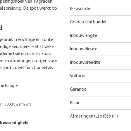
 openingshoek van 19 graden,
el spreiding. De spot werkt op
IP-waarde
Graden lichtbundel
d
Inbouwlengte
ebruik in vochtige en zoute
ndige keurmerk. Het strakke
Inbouwdiepte
oderne buitenruimtes zoals
alen en afmetingen zorgen voor
Inbouwbreedte
e spot zowel functioneel als
Voltage
 cm hoogte
Garantie
Kleur
en, 3000K warm wit
Afmetingen
(L)
x
(B)
x
(H)
:
tbestendigheid