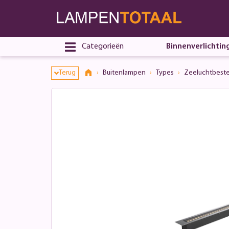
Toestemmingsvenster geopend
Categorieën
Binnenverlichtin
Terug
Buitenlampen
Types
Zeeluchtbest