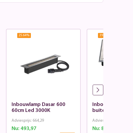
25.64
%
39.11
%
Inbouwlamp Dasar 600
Inbouwpot Dasar
60cm Led 3000K
buiten
Adviesprijs:
664,29
Adviesprijs:
137,94
Nu:
493,97
Nu:
83,99