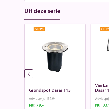
Uit deze serie
42.73
%
39.11
Vierka
Grondspot Dasar 115
Dasar 
Adviesprijs:
137,94
Adviespri
Nu:
79,-
Nu:
83,