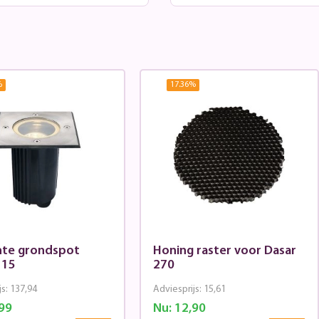
%
17.36
%
nte grondspot
Honing raster voor Dasar
115
270
js:
137,94
Adviesprijs:
15,61
99
Nu:
12,90