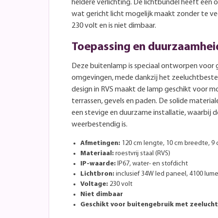
heldere verlichting. De lichtbundel heeft een
wat gericht licht mogelijk maakt zonder te ve
230 volt en is niet dimbaar.
Toepassing en duurzaamhei
Deze buitenlamp is speciaal ontworpen voor g
omgevingen, mede dankzij het zeeluchtbeste
design in RVS maakt de lamp geschikt voor m
terrassen, gevels en paden. De solide materi
een stevige en duurzame installatie, waarbij d
weerbestendig is.
Afmetingen:
120 cm lengte, 10 cm breedte, 9
Materiaal:
roestvrij staal (RVS)
IP-waarde:
IP67, water- en stofdicht
Lichtbron:
inclusief 34W led paneel, 4100 lum
Voltage:
230 volt
Niet dimbaar
Geschikt voor buitengebruik met zeeluch