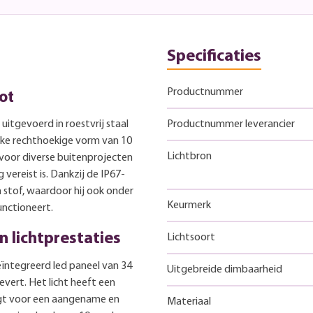
Specificaties
Productnummer
ot
uitgevoerd in roestvrij staal
Productnummer leverancier
kke rechthoekige vorm van 10
Lichtbron
 voor diverse buitenprojecten
vereist is. Dankzij de IP67-
n stof, waardoor hij ook onder
Keurmerk
nctioneert.
 lichtprestaties
Lichtsoort
eïntegreerd led paneel van 34
Uitgebreide dimbaarheid
vert. Het licht heeft een
gt voor een aangename en
Materiaal