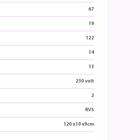
67
19
122
14
13
230 volt
2
RVS
120
x
10
x
9
cm