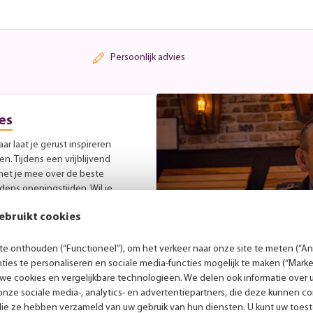
Persoonlijk advies
es
r laat je gerust inspireren
. Tijdens een vrijblijvend
met je mee over de beste
jdens openingstijden. Wil je
 een afspraak in.
ebruikt cookies
e onthouden (“Functioneel”), om het verkeer naar onze site te meten (“Ana
ies te personaliseren en sociale media-functies mogelijk te maken (“Marke
 we cookies en vergelijkbare technologieën. We delen ook informatie over 
nze sociale media-, analytics- en advertentiepartners, die deze kunnen 
die ze hebben verzameld van uw gebruik van hun diensten. U kunt uw toes