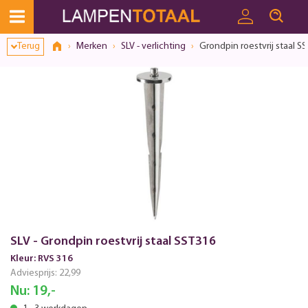
Toestemmingsvenster geopend
Terug
Merken
SLV - verlichting
Grondpin roestvrij staal S
SLV - Grondpin roestvrij staal SST316
Kleur: RVS 316
Adviesprijs:
22,99
Nu:
19,-