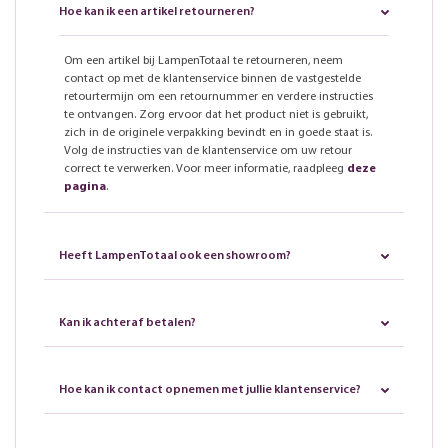
Hoe kan ik een artikel retourneren?
Om een artikel bij LampenTotaal te retourneren, neem
contact op met de klantenservice binnen de vastgestelde
retourtermijn om een retournummer en verdere instructies
te ontvangen. Zorg ervoor dat het product niet is gebruikt,
zich in de originele verpakking bevindt en in goede staat is.
Volg de instructies van de klantenservice om uw retour
correct te verwerken. Voor meer informatie, raadpleeg
deze
pagina
.
Heeft LampenTotaal ook een showroom?
Kan ik achteraf betalen?
Hoe kan ik contact opnemen met jullie klantenservice?