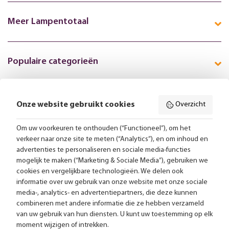
Meer Lampentotaal
Populaire categorieën
Onze website gebruikt cookies
Overzicht
Volg ons online:
Om uw voorkeuren te onthouden (“Functioneel”), om het
verkeer naar onze site te meten (“Analytics”), en om inhoud en
Gratis bezorging vanaf 99,-
advertenties te personaliseren en sociale media-functies
mogelijk te maken (“Marketing & Sociale Media”), gebruiken we
Advies op maat
cookies en vergelijkbare technologieën. We delen ook
informatie over uw gebruik van onze website met onze sociale
Meer dan 25.000 lampen op voorraad
media-, analytics- en advertentiepartners, die deze kunnen
combineren met andere informatie die ze hebben verzameld
van uw gebruik van hun diensten. U kunt uw toestemming op elk
4.57 uit 2853 reviews
moment wijzigen of intrekken.