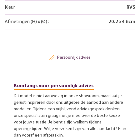
Kleur
RVS
Afmetingen
(H)
x
(Ø)
:
20.2
x
4.6
cm
Persoonlijk advies
Kom langs voor persoonlijk advies
Dit model is niet aanwezig in onze showroom, maar laat je
gerust inspireren door ons uitgebreide aanbod aan andere
modellen. Tijdens een vrijblijvend adviesgesprek denken
onze specialisten graag met je mee over de beste keuze
voor jouw situatie. Je bent altijd welkom tijdens
openingstijden. Wil je verzekerd zijn van alle aandacht? Plan
dan vooraf een afspraak in.