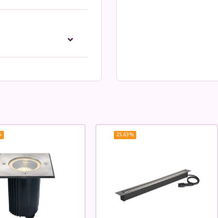
%
25.63
%