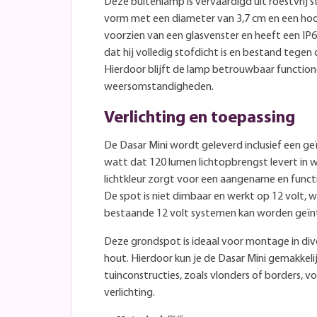
Deze buitenlamp is vervaardigd uit roestvrij s
vorm met een diameter van 3,7 cm en een hoog
voorzien van een glasvenster en heeft een IP6
dat hij volledig stofdicht is en bestand tege
Hierdoor blijft de lamp betrouwbaar functio
weersomstandigheden.
Verlichting en toepassing
De Dasar Mini wordt geleverd inclusief een ge
watt dat 120 lumen lichtopbrengst levert in w
lichtkleur zorgt voor een aangename en functio
De spot is niet dimbaar en werkt op 12 volt, 
bestaande 12 volt systemen kan worden geïn
Deze grondspot is ideaal voor montage in div
hout. Hierdoor kun je de Dasar Mini gemakkel
tuinconstructies, zoals vlonders of borders, vo
verlichting.