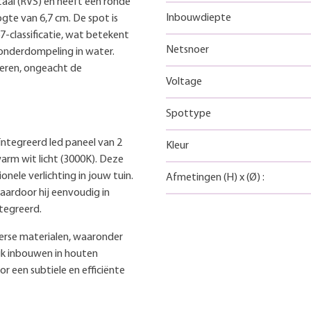
taal (RVS) en heeft een ronde
Inbouwdiepte
te van 6,7 cm. De spot is
7-classificatie, wat betekent
Netsnoer
n onderdompeling in water.
neren, ongeacht de
Voltage
Spottype
ïntegreerd led paneel van 2
Kleur
arm wit licht (3000K). Deze
nele verlichting in jouw tuin.
Afmetingen
(H)
x
(Ø)
:
waardoor hij eenvoudig in
tegreerd.
erse materialen, waaronder
ijk inbouwen in houten
or een subtiele en efficiënte