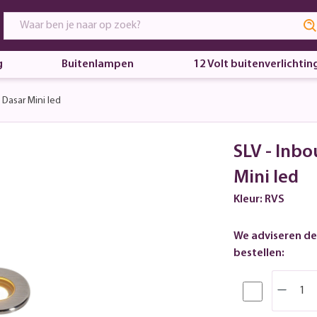
g
Buitenlampen
12 Volt buitenverlichtin
Dasar Mini led
SLV - Inb
Mini led
Kleur: RVS
We adviseren de
bestellen: