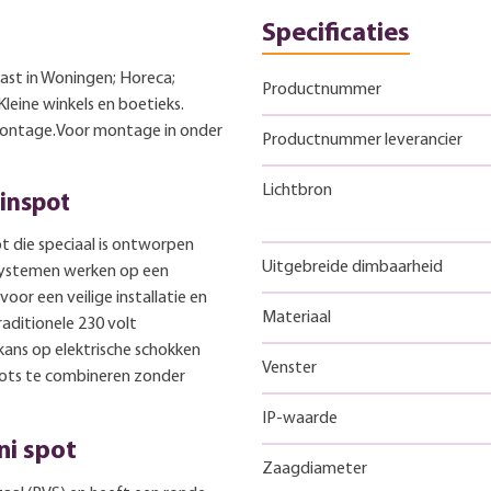
Specificaties
st in Woningen; Horeca;
Productnummer
Kleine winkels en boetieks.
montage.Voor montage in onder
Productnummer leverancier
Lichtbron
uinspot
 die speciaal is ontworpen
Uitgebreide dimbaarheid
 systemen werken op een
or een veilige installatie en
Materiaal
raditionele 230 volt
 kans op elektrische schokken
Venster
pots te combineren zonder
IP-waarde
ni spot
Zaagdiameter