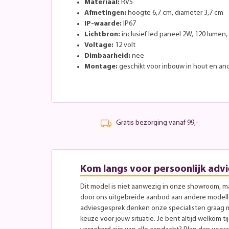
Materiaal:
RVS
Afmetingen:
hoogte 6,7 cm, diameter 3,7 cm
IP-waarde:
IP67
Lichtbron:
inclusief led paneel 2W, 120 lumen,
Voltage:
12 volt
Dimbaarheid:
nee
Montage:
geschikt voor inbouw in hout en an
Gratis bezorging vanaf 99,-
Kom langs voor persoonlijk advi
Dit model is niet aanwezig in onze showroom, maa
door ons uitgebreide aanbod aan andere modellen
adviesgesprek denken onze specialisten graag 
keuze voor jouw situatie. Je bent altijd welkom ti