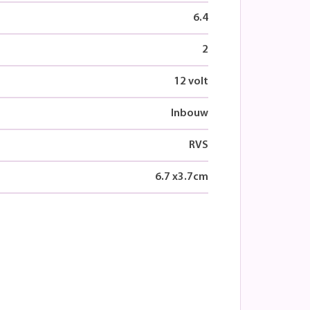
6.4
2
12 volt
Inbouw
RVS
6.7
x
3.7
cm