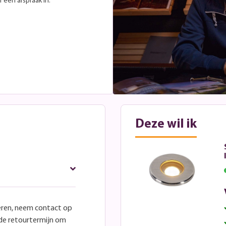
 een afspraak in.
Deze wil ik
eren, neem contact op
lde retourtermijn om