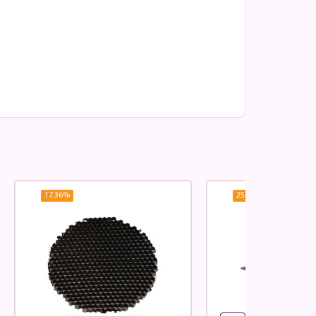
17.36
%
25.64
%