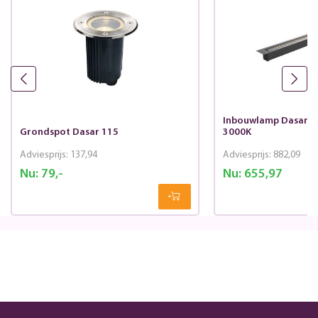
Inbouwlamp Dasar 1
Grondspot Dasar 115
3000K
Adviesprijs:
137,94
Adviesprijs:
882,09
Nu:
79,-
Nu:
655,97