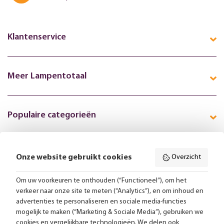
Klantenservice
Meer Lampentotaal
Populaire categorieën
Onze website gebruikt cookies
Overzicht
Volg ons online:
Om uw voorkeuren te onthouden (“Functioneel”), om het
verkeer naar onze site te meten (“Analytics”), en om inhoud en
Gratis bezorging vanaf 99,-
advertenties te personaliseren en sociale media-functies
mogelijk te maken (“Marketing & Sociale Media”), gebruiken we
Advies op maat
cookies en vergelijkbare technologieën. We delen ook