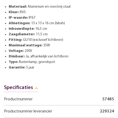
Materiaal:
Aluminium en roestvrij staal
Kleur:
RVS
IP-waarde:
IP67
Afmetingen:
13 x 13 x 16 cm (lxbxh)
Inbouwdiepte:
16,5 cm
Zaagdiameter:
11,5 cm
Fitting:
GU10 (exclusief lichtbron)
Maximaal wattage:
35W
Voltage:
230V
Dimbaar:
Ja, afhankelijk van lichtbron
Type:
Buitenlamp, grondspot
Garantie:
5 jaar
Specificaties
Productnummer
57485
Productnummer leverancier
229324