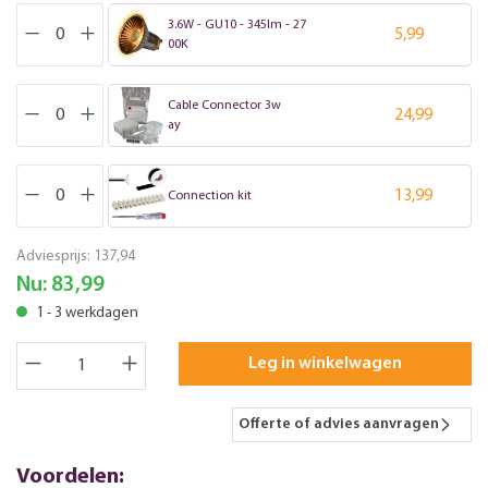
3.6W - GU10 - 345lm - 27
5,99
00K
Cable Connector 3w
24,99
ay
13,99
Connection kit
Adviesprijs:
137,94
Nu:
83,99
1 - 3 werkdagen
Leg in winkelwagen
Offerte of advies aanvragen
Voordelen: