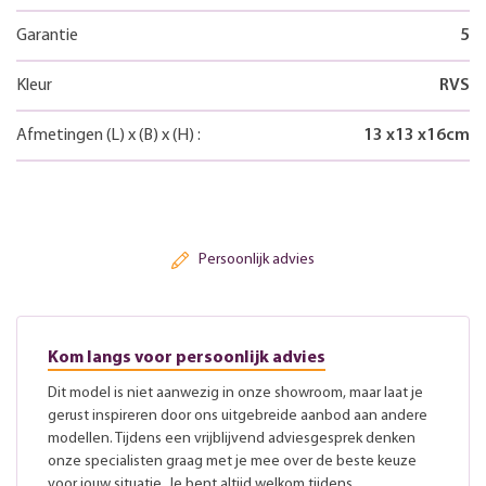
Garantie
5
Kleur
RVS
Afmetingen
(L)
x
(B)
x
(H)
:
13
x
13
x
16
cm
Persoonlijk advies
Kom langs voor persoonlijk advies
Dit model is niet aanwezig in onze showroom, maar laat je
gerust inspireren door ons uitgebreide aanbod aan andere
modellen. Tijdens een vrijblijvend adviesgesprek denken
onze specialisten graag met je mee over de beste keuze
voor jouw situatie. Je bent altijd welkom tijdens