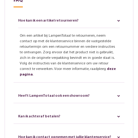
FAQ
Hoe kan ik een artikel retourneren?
Om een artikel bij LampenTotaal te retourneren, neem
contact op met de klantenservice binnen de vastgestelde
retourtermijn om een retournummer en verdere instructies
te ontvangen. Zorg ervoor dat het product niet is gebruikt,
zich in de originele verpakking bevindt en in goede staat is.
Volg de instructies van de klantenservice om uw retour
correct te verwerken. Voor meer informatie, raadpleeg
deze
pagina
.
Heeft LampenTotaal ook een showroom?
Kan ik achteraf betalen?
Hoe kan ik contact opnemen met jullie klantenservice?