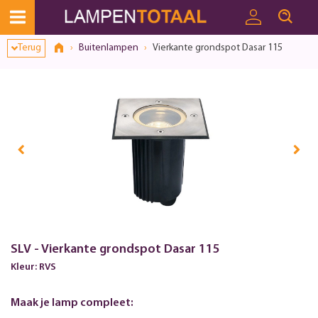
Toestemmingsvenster geopend
Terug
Buitenlampen
Vierkante grondspot Dasar 115
SLV - Vierkante grondspot Dasar 115
Kleur: RVS
Maak je lamp compleet: