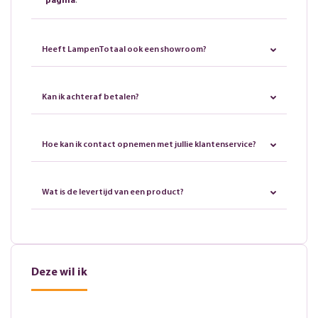
pagina
.
Heeft LampenTotaal ook een showroom?
Kan ik achteraf betalen?
Hoe kan ik contact opnemen met jullie klantenservice?
Wat is de levertijd van een product?
Deze wil ik