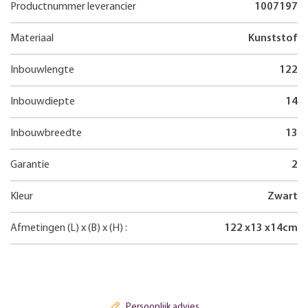
Productnummer leverancier
1007197
Materiaal
Kunststof
Inbouwlengte
122
Inbouwdiepte
14
Inbouwbreedte
13
Garantie
2
Kleur
Zwart
Afmetingen
(L)
x
(B)
x
(H)
:
122
x
13
x
14
cm
Persoonlijk advies