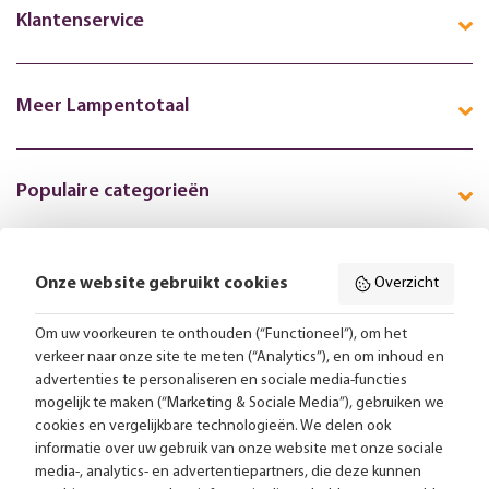
Klantenservice
Meer Lampentotaal
Populaire categorieën
Onze website gebruikt cookies
Overzicht
Volg ons online:
Om uw voorkeuren te onthouden (“Functioneel”), om het
verkeer naar onze site te meten (“Analytics”), en om inhoud en
Gratis bezorging vanaf 99,-
advertenties te personaliseren en sociale media-functies
mogelijk te maken (“Marketing & Sociale Media”), gebruiken we
Advies op maat
cookies en vergelijkbare technologieën. We delen ook
informatie over uw gebruik van onze website met onze sociale
Meer dan 25.000 lampen op voorraad
media-, analytics- en advertentiepartners, die deze kunnen