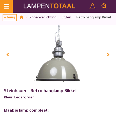
Toestemmingsvenster geopend
Terug
Binnenverlichting
Stijlen
Retro hanglamp Bikkel
Steinhauer - Retro hanglamp Bikkel
Kleur: Legergroen
Maak je lamp compleet: