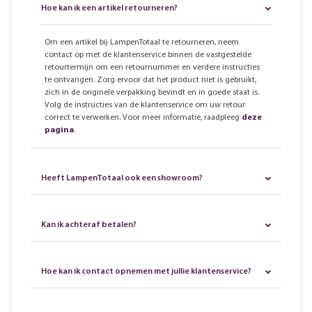
Hoe kan ik een artikel retourneren?
Om een artikel bij LampenTotaal te retourneren, neem
contact op met de klantenservice binnen de vastgestelde
retourtermijn om een retournummer en verdere instructies
te ontvangen. Zorg ervoor dat het product niet is gebruikt,
zich in de originele verpakking bevindt en in goede staat is.
Volg de instructies van de klantenservice om uw retour
correct te verwerken. Voor meer informatie, raadpleeg
deze
pagina
.
Heeft LampenTotaal ook een showroom?
Kan ik achteraf betalen?
Hoe kan ik contact opnemen met jullie klantenservice?