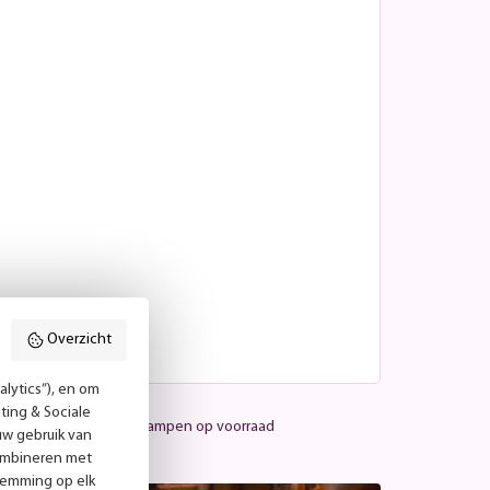
Overzicht
lytics”), en om
ting & Sociale
Meer dan 25.000 lampen op voorraad
uw gebruik van
combineren met
temming op elk