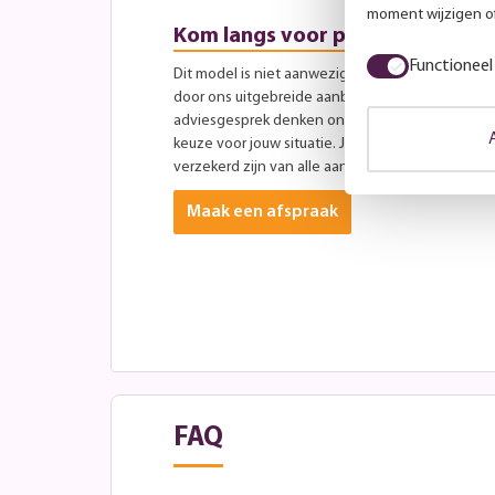
moment wijzigen of
Kom langs voor persoonlijk advi
Functioneel
Dit model is niet aanwezig in onze showroom, maa
door ons uitgebreide aanbod aan andere modellen
adviesgesprek denken onze specialisten graag 
keuze voor jouw situatie. Je bent altijd welkom ti
verzekerd zijn van alle aandacht? Plan dan vooraf
Maak een afspraak
FAQ