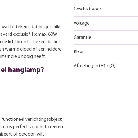
Geschikt voor
Voltage
 wat betekent dat hij geschikt
leverd exclusief 1 x max. 60W
Garantie
 de lichtbron te kiezen die het
een warme gloed of een heldere
Kleur
liteit die u nodig heeft.
Afmetingen
(H)
x
(Ø)
:
kel hanglamp?
 functioneel verlichtingsobject
lamp is perfect voor het creëren
aniseert of gewoon wilt