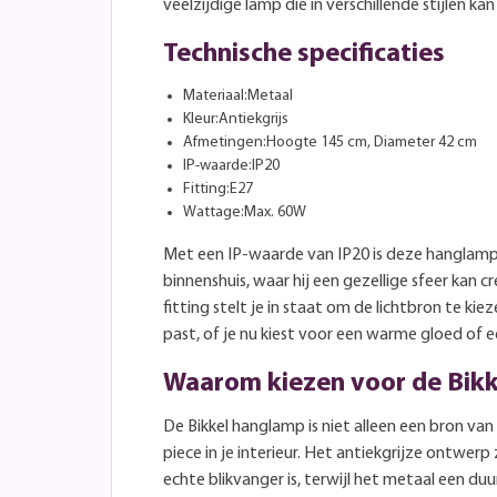
veelzijdige lamp die in verschillende stijlen k
Technische specificaties
Materiaal:Metaal
Kleur:Antiekgrijs
Afmetingen:Hoogte 145 cm, Diameter 42 cm
IP-waarde:IP20
Fitting:E27
Wattage:Max. 60W
Met een IP-waarde van IP20 is deze hanglamp
binnenshuis, waar hij een gezellige sfeer kan 
fitting stelt je in staat om de lichtbron te kie
past, of je nu kiest voor een warme gloed of e
Waarom kiezen voor de Bik
De Bikkel hanglamp is niet alleen een bron va
piece in je interieur. Het antiekgrijze ontwer
echte blikvanger is, terwijl het metaal een d