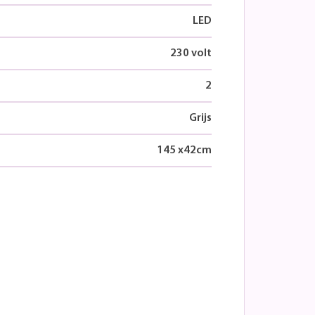
LED
230 volt
2
Grijs
145
x
42
cm