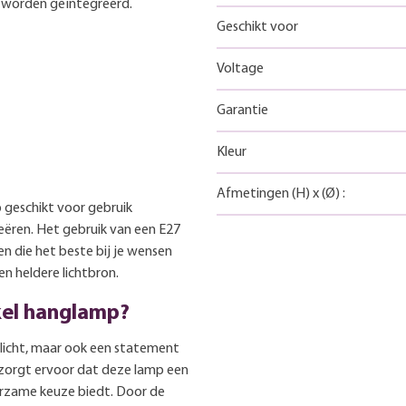
an worden geïntegreerd.
Geschikt voor
Voltage
Garantie
Kleur
Afmetingen
(H)
x
(Ø)
:
 geschikt voor gebruik
creëren. Het gebruik van een E27
zen die het beste bij je wensen
en heldere lichtbron.
kel hanglamp?
n licht, maar ook een statement
p zorgt ervoor dat deze lamp een
uurzame keuze biedt. Door de