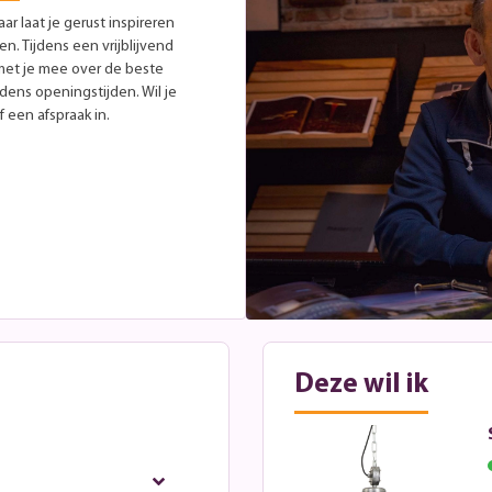
r laat je gerust inspireren
. Tijdens een vrijblijvend
met je mee over de beste
jdens openingstijden. Wil je
 een afspraak in.
Deze wil ik