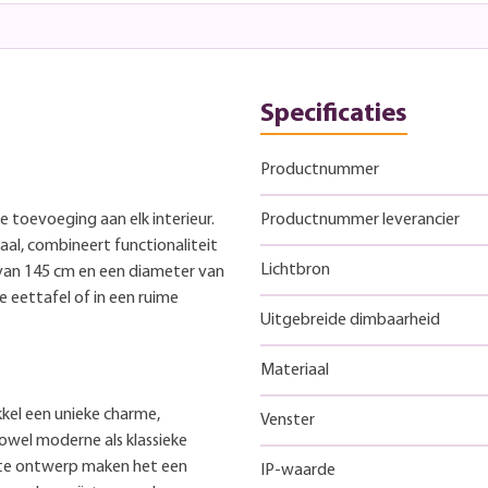
Specificaties
Productnummer
lle toevoeging aan elk interieur.
Productnummer leverancier
al, combineert functionaliteit
Lichtbron
 van 145 cm en een diameter van
 eettafel of in een ruime
Uitgebreide dimbaarheid
Materiaal
kkel een unieke charme,
Venster
owel moderne als klassieke
uste ontwerp maken het een
IP-waarde