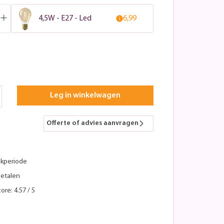
4,5W - E27 - Led
6,99
Leg in winkelwagen
Offerte of advies aanvragen
kperiode
betalen
ore: 4.57 / 5