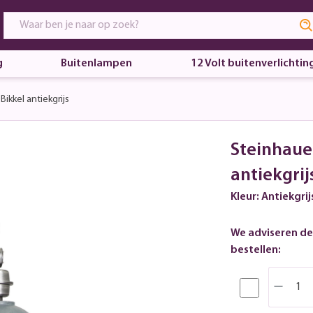
g
Buitenlampen
12 Volt buitenverlichtin
ikkel antiekgrijs
Steinhaue
antiekgrij
Kleur: Antiekgrij
We adviseren de
bestellen: